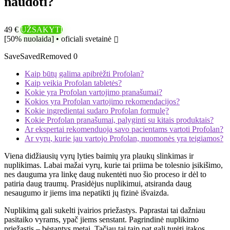
naudoti?
49 €
UŽSAKYTI
[50% nuolaida] • oficiali svetainė
Save
Saved
Removed
0
Kaip būtų galima apibrėžti Profolan?
Kaip veikia Profolan tabletės?
Kokie yra Profolan vartojimo pranašumai?
Kokios yra Profolan vartojimo rekomendacijos?
Kokie ingredientai sudaro Profolan formulę?
Kokie Profolan pranašumai, palyginti su kitais produktais?
Ar ekspertai rekomenduoja savo pacientams vartoti Profolan?
Ar vyrų, kurie jau vartojo Profolan, nuomonės yra teigiamos?
Viena didžiausių vyrų lyties baimių yra plaukų slinkimas ir
nuplikimas. Labai mažai vyrų, kurie tai priima be tolesnio įsikišimo,
nes dauguma yra linkę daug nukentėti nuo šio proceso ir dėl to
patiria daug traumų. Prasidėjus nuplikimui, atsiranda daug
nesaugumo ir jiems ima nepatikti jų fizinė išvaizda.
Nuplikimą gali sukelti įvairios priežastys. Paprastai tai dažniau
pasitaiko vyrams, ypač jiems senstant. Pagrindinė nuplikimo
priežastis – bėgantys metai. Tačiau tai taip pat gali turėti įtakos