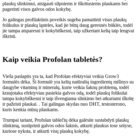
plaukų slinkimui, atsigauti silpniems ir iškritusiems plaukams bei
pagerinti visos galvos odos kokybę.
Jo galingas profilaktinis poveikis sugeba pamaitinti visus plaukų
folikulus ir plaukų ląsteles, kad jie būtų daug geresnės būklės, todėl
jie tampa atsparesni ir kokybiškesni, taip užkertant kelią taip lengvai
iškristi.
Kaip veikia Profolan tabletės?
Vieša paslaptis yra ta, kad Profolan efektyviai veikia Grow3
formulės dėka. Ši formulė yra kelių natūralių ingredientų mišinys su
daugybe vitaminų ir mineralų, kurie veikia šaknų problemą, todėl
kraujotaka efektyviau pasiekia galvos odą, todėl plaukų folikulai
tampa kokybiškesni ir taip išvengiama slinkimo bei atkuriami iškritę
ir pažeisti plaukai. . Tai galingas skydas nuo DHT, testosterono,
kuris kenkia mūsų plaukams.
Trumpai tariant, Profolan tablečių dėka galėsite sustabdyti plaukų
slinkimą, sustiprinti galvos odos šaknis, atkurti plaukus tose srityse,
kuriose nyksta, ir atkurti visų plaukų kokybę.