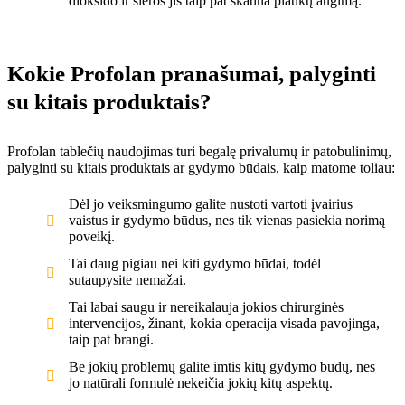
dioksido ir sieros jis taip pat skatina plaukų augimą.
Kokie Profolan pranašumai, palyginti
su kitais produktais?
Profolan tablečių naudojimas turi begalę privalumų ir patobulinimų,
palyginti su kitais produktais ar gydymo būdais, kaip matome toliau:
Dėl jo veiksmingumo galite nustoti vartoti įvairius
vaistus ir gydymo būdus, nes tik vienas pasiekia norimą
poveikį.
Tai daug pigiau nei kiti gydymo būdai, todėl
sutaupysite nemažai.
Tai labai saugu ir nereikalauja jokios chirurginės
intervencijos, žinant, kokia operacija visada pavojinga,
taip pat brangi.
Be jokių problemų galite imtis kitų gydymo būdų, nes
jo natūrali formulė nekeičia jokių kitų aspektų.