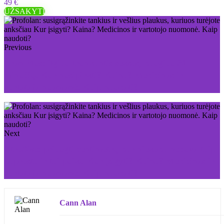
49 €
UŽSAKYTI
Previous
Eron Plus: ilgiau trunkantis seksas, daugiau 30
minučių. Kur nusipirkti? Kaina? Medicinos ir
vartotojo nuomonė. Kaip naudoti?
Next
XtraSize: priaugti centimetrų dar niekada nebuvo taip
paprasta ir tai puiku Kur įsigyti? Kaina? Medicinos ir
vartotojo nuomonė. Kaip naudoti?
Cann Alan