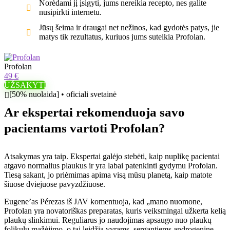
Norėdami jį įsigyti, jums nereikia recepto, nes galite
nusipirkti internetu.
Jūsų šeima ir draugai net nežinos, kad gydotės patys, jie
matys tik rezultatus, kuriuos jums suteikia Profolan.
Profolan
49 €
UŽSAKYTI
[50% nuolaida] • oficiali svetainė
Ar ekspertai rekomenduoja savo
pacientams vartoti Profolan?
Atsakymas yra taip. Ekspertai galėjo stebėti, kaip nuplikę pacientai
atgavo normalius plaukus ir yra labai patenkinti gydymu Profolan.
Tiesą sakant, jo priėmimas apima visą mūsų planetą, kaip matote
šiuose dviejuose pavyzdžiuose.
Eugene’as Pérezas iš JAV komentuoja, kad „mano nuomone,
Profolan yra novatoriškas preparatas, kuris veiksmingai užkerta kelią
plaukų slinkimui. Reguliarus jo naudojimas apsaugo nuo plaukų
folikulų mažėjimo, o tai leidžia vyrams, sergantiems androgenine