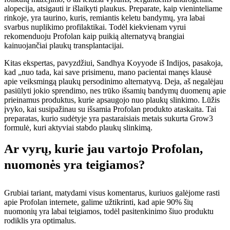
alopecija, atsigauti ir išlaikyti plaukus. Preparate, kaip vieninteliame
rinkoje, yra taurino, kuris, remiantis keletu bandymų, yra labai
svarbus nuplikimo profilaktikai. Todėl kiekvienam vyrui
rekomenduoju Profolan kaip puikią alternatyvą brangiai
kainuojančiai plaukų transplantacijai.
Kitas ekspertas, pavyzdžiui, Sandhya Koyyode iš Indijos, pasakoja,
kad „nuo tada, kai save prisimenu, mano pacientai manęs klausė
apie veiksmingą plaukų persodinimo alternatyvą. Deja, aš negalėjau
pasiūlyti jokio sprendimo, nes trūko išsamių bandymų duomenų apie
prieinamus produktus, kurie apsaugojo nuo plaukų slinkimo. Lūžis
įvyko, kai susipažinau su išsamia Profolan produkto ataskaita. Tai
preparatas, kurio sudėtyje yra pastaraisiais metais sukurta Grow3
formulė, kuri aktyviai stabdo plaukų slinkimą.
Ar vyrų, kurie jau vartojo Profolan,
nuomonės yra teigiamos?
Grubiai tariant, matydami visus komentarus, kuriuos galėjome rasti
apie Profolan internete, galime užtikrinti, kad apie 90% šių
nuomonių yra labai teigiamos, todėl pasitenkinimo šiuo produktu
rodiklis yra optimalus.