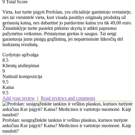
9
Total Score
Vieta, kur turite įsigyti Profolan, yra oficialioje gamintojo svetainėje,
nes tai vienintelė vieta, kuri visada pasiūlys originalų produktą už
geriausią kainą, nes dabartinė jo pardavimo kaina yra tik 49,00 euro.
Žiniatinklyje turite pasiekti pirkimo skyrių ir atlikti paprastus
pažymėtus veiksmus. Pristatymas greitas ir saugus. Tai netgi
garantuoja jums pinigų grąžinimą, jei nepateisinsite lūkesčių dėl
laukiamų rezultatų.
Gydytojo apžvalga
8.5
Klientų atsiliepimai
9
Natūrali kompozicija
9.5
Kaina
9.5
Add your review
|
Read reviews and comments
Profolan: susigrąžinkite tankius ir vešlius plaukus, kuriuos turėjote
anksčiau Kur įsigyti? Kaina? Medicinos ir vartotojo nuomonė. Kaip
naudoti?