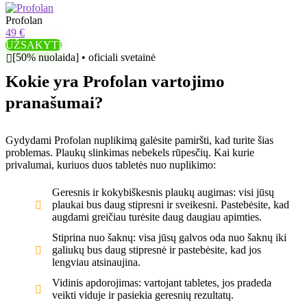
Profolan
49 €
UŽSAKYTI
[50% nuolaida] • oficiali svetainė
Kokie yra Profolan vartojimo
pranašumai?
Gydydami Profolan nuplikimą galėsite pamiršti, kad turite šias
problemas. Plaukų slinkimas nebekels rūpesčių. Kai kurie
privalumai, kuriuos duos tabletės nuo nuplikimo:
Geresnis ir kokybiškesnis plaukų augimas: visi jūsų
plaukai bus daug stipresni ir sveikesni. Pastebėsite, kad
augdami greičiau turėsite daug daugiau apimties.
Stiprina nuo šaknų: visa jūsų galvos oda nuo šaknų iki
galiukų bus daug stipresnė ir pastebėsite, kad jos
lengviau atsinaujina.
Vidinis apdorojimas: vartojant tabletes, jos pradeda
veikti viduje ir pasiekia geresnių rezultatų.