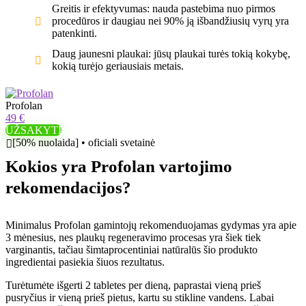
Greitis ir efektyvumas: nauda pastebima nuo pirmos
procedūros ir daugiau nei 90% ją išbandžiusių vyrų yra
patenkinti.
Daug jaunesni plaukai: jūsų plaukai turės tokią kokybę,
kokią turėjo geriausiais metais.
Profolan
49 €
UŽSAKYTI
[50% nuolaida] • oficiali svetainė
Kokios yra Profolan vartojimo
rekomendacijos?
Minimalus Profolan gamintojų rekomenduojamas gydymas yra apie
3 mėnesius, nes plaukų regeneravimo procesas yra šiek tiek
varginantis, tačiau šimtaprocentiniai natūralūs šio produkto
ingredientai pasiekia šiuos rezultatus.
Turėtumėte išgerti 2 tabletes per dieną, paprastai vieną prieš
pusryčius ir vieną prieš pietus, kartu su stikline vandens. Labai