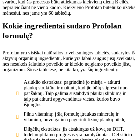
svarbu, kad šis procesas būtų atliekamas kiekvieną dieną iš eilės,
nepraleidžiant nė vieno kadro. Kiekvieno Profolan buteliuko užteks
mėnesiui, nes jame yra 60 tablečių.
Kokie ingredientai sudaro Profolan
formulę?
Profolan yra visiškai natūralios ir veiksmingos tabletės, sudarytos iš
aktyvių organinių ingredientų, kurie yra labai saugūs jūsų sveikatai,
nes nesukels šalutinio poveikio ar kitokio neigiamo poveikio jūsų
organizmui. Šiose tabletėse, be kita ko, yra šių ingredientų:
Asiūklio ekstraktas: pagrindinė jo misija – atkurti
plaukų struktūrą ir maitinti, kad jie būtų stipresni nuo
pat šaknų. Taip galima sustabdyti plaukų slinkimą ir
taip pat atkurti apgyvendintas vietas, kurios buvo
išjungtos.
Pilna vitaminų: į šią formulę įtraukus mineralų ir
vitaminų, buvo galima pagerinti fizinę plaukų būklę.
Dilgėlių ekstraktas: jis atsakingas už kovą su DHT,
todėl nuplikimo progresas yra paralyžiuotas. Dėl silicio