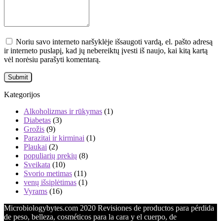
Noriu savo interneto naršyklėje išsaugoti vardą, el. pašto adresą
ir interneto puslapį, kad jų nebereiktų įvesti iš naujo, kai kitą kartą
vėl norėsiu parašyti komentarą.
Kategorijos
Alkoholizmas ir rūkymas
(1)
Diabetas
(3)
Grožis
(9)
Parazitai ir kirminai
(1)
Plaukai
(2)
populiarių prekių
(8)
Sveikata
(10)
Svorio metimas
(11)
venų išsiplėtimas
(1)
Vyrams
(16)
Microbiologybytes.com 2020 Revisiones de productos para pérdida
de peso, belleza, cosméticos para la cara y el cuerpo, de