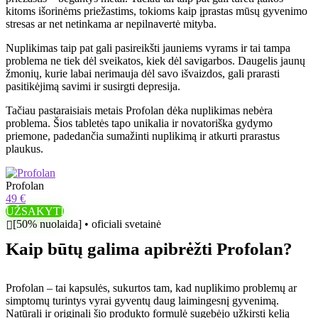
kitoms išorinėms priežastims, tokioms kaip įprastas mūsų gyvenimo
stresas ar net netinkama ar nepilnavertė mityba.
Nuplikimas taip pat gali pasireikšti jauniems vyrams ir tai tampa
problema ne tiek dėl sveikatos, kiek dėl savigarbos. Daugelis jaunų
žmonių, kurie labai nerimauja dėl savo išvaizdos, gali prarasti
pasitikėjimą savimi ir susirgti depresija.
Tačiau pastaraisiais metais Profolan dėka nuplikimas nebėra
problema. Šios tabletės tapo unikalia ir novatoriška gydymo
priemone, padedančia sumažinti nuplikimą ir atkurti prarastus
plaukus.
Profolan
49 €
UŽSAKYTI
[50% nuolaida] • oficiali svetainė
Kaip būtų galima apibrėžti Profolan?
Profolan – tai kapsulės, sukurtos tam, kad nuplikimo problemų ar
simptomų turintys vyrai gyventų daug laimingesnį gyvenimą.
Natūrali ir originali šio produkto formulė sugebėjo užkirsti kelią