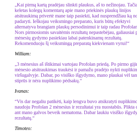
„Kai pirmą kartą pradėjau slinkti plaukus, aš to nežinojau. Tači
keletas kolegų komentarų apie mano priekinės plaukų linijos
atsitraukimą privertė mane taip pasiekti, kad nusprendžiau ką n
padaryti. Ieškojau veiksmingo preparato, kuris būtų efektyvi
alternatyva brangiam plaukų persodinimui ir taip radau Profolan
Nors pirmosiomis savaitėmis rezultatų nepastebėjau, galiausiai 
mėnesių gydymo pasiekiau labai patenkinamų rezultatų.
Rekomenduoju šį veiksmingą preparatą kiekvienam vyrui!“
William:
„3 mėnesius aš ištikimai vartojau Profolan priedą. Po pirmo gij
mėnesio atsitraukimas traukėsi ir pamažu pradėjo nykti nupliki
viršugalvyje. Dabar, po visiško išgydymo, mano plaukai vėl ta
stiprūs ir nėra nuplikimo pėdsakų.“
Ivanas:
“Vis dar negaliu patikėti, kaip lengva buvo atsikratyti nuplikim
naudoju Profolan 2 mėnesius ir rezultatai yra nuostabūs. Plikta
ant mano galvos beveik nematoma. Dabar laukiu visiško išgy
rezultatų.“
Timoteo: