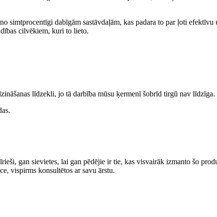
ti no simtprocentīgi dabīgām sastāvdaļām, kas padara to par ļoti efektīvu 
ības cilvēkiem, kuri to lieto.
zināšanas līdzekli, jo tā darbība mūsu ķermenī šobrīd tirgū nav līdzīga. 
das.
vīrieši, gan sievietes, lai gan pēdējie ir tie, kas visvairāk izmanto šo pr
ece, vispirms konsultētos ar savu ārstu.