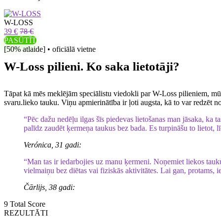
W-LOSS
39 €
78 €
PASŪTĪT
[50% atlaide] • oficiālā vietne
W-Loss pilieni. Ko saka lietotāji?
Tāpat kā mēs meklējām speciālistu viedokli par W-Loss pilieniem, mūs in
svaru.lieko tauku. Viņu apmierinātība ir ļoti augsta, kā to var redzēt 
“Pēc dažu nedēļu ilgas šīs piedevas lietošanas man jāsaka, ka tas 
palīdz zaudēt ķermeņa taukus bez bada. Es turpināšu to lietot, l
Verónica, 31 gadi:
“Man tas ir iedarbojies uz manu ķermeni. Noņemiet liekos taukus 
vielmaiņu bez diētas vai fiziskās aktivitātes. Lai gan, protams, 
Čārlijs, 38 gadi:
9
Total Score
REZULTĀTI