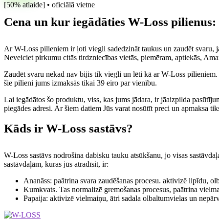
[50% atlaide] • oficiālā vietne
Cena un kur iegādāties W-Loss pilienus: 
Ar W-Loss pilieniem ir ļoti viegli sadedzināt taukus un zaudēt svaru, ja 
Neveiciet pirkumu citās tirdzniecības vietās, piemēram, aptiekās, Am
Zaudēt svaru nekad nav bijis tik viegli un lēti kā ar W-Loss pilieniem. 
šie pilieni jums izmaksās tikai 39 eiro par vienību.
Lai iegādātos šo produktu, viss, kas jums jādara, ir jāaizpilda pasūt
piegādes adresi. Ar šiem datiem Jūs varat nosūtīt preci un apmaksa tiks
Kāds ir W-Loss sastāvs?
W-Loss sastāvs nodrošina dabisku tauku atsūkšanu, jo visas sastāvdaļas, 
sastāvdaļām, kuras jūs atradīsit, ir:
Ananāss: paātrina svara zaudēšanas procesu. aktivizē lipīdu, ol
Kumkvats. Tas normalizē gremošanas procesus, paātrina vielmai
Papaija: aktivizē vielmaiņu, ātri sadala olbaltumvielas un nepārv