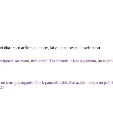
 tika ārstēti ar šiem pilieniem, lai zaudētu. svars un sadedzināt
cijām tā sastāvam, tieši otrādi. Tās formula ir labi izgatavota, un tā pat
, un izmaiņas organismā tiek pamanītas ātri. Samaziniet taukus un paātri
t.”