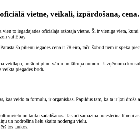
oficiālā vietne, veikali, izpārdošana, cen
vien to iegādājaties oficiālajā ražotāja vietnē. Šī ir vienīgā vieta, kurai 
azon vai Ebay.
Parastā šo pilienu iegādes cena ir 78 eiro, taču šobrīd tiem ir spēkā piec
ījuma veidlapa, norādot pilnu vārdu un tālruņa numuru. Uzņēmuma konsult
 veikta piegādes brīdī.
kas veido tā formulu, ir organiskas. Papildus tam, ka tā ir ļoti droša ār
baltumvielu un tauku sadalīšanos. Tas arī samazina holesterīna līmeni a
ņu un nodrošina lielu skaitu noderīgu vielu.
ērš tos taukos.