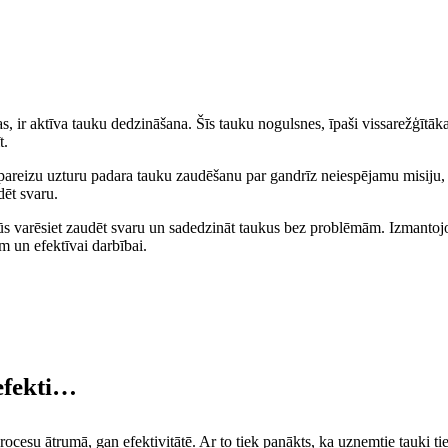
s, ir aktīva tauku dedzināšana. Šīs tauku nogulsnes, īpaši vissarežģītākaj
t.
areizu uzturu padara tauku zaudēšanu par gandrīz neiespējamu misiju, jo 
dēt svaru.
ūs varēsiet zaudēt svaru un sadedzināt taukus bez problēmām. Izmantojot
m un efektīvai darbībai.
efekti…
 procesu ātrumā, gan efektivitātē. Ar to tiek panākts, ka uzņemtie tauki t