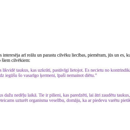
teresēja arī reālu un parastu cilvēku liecības, piemēram, jūs un es, kuri
no šiem cilvēkiem:
likvidē taukus, kas uzkrāti, pastāvīgi lietojot. Es necietu no kontrindikā
īdz iegūšu šo vasarīgo ķermeni, īpaši nemainot diētu.”
dažu nedēļu laikā. Tie ir pilieni, kas paredzēti, lai ātri zaudētu taukus
ieteicams uzturēt organisma veselību, domāju, ka ar piedevu varētu pietik