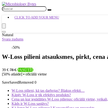
CLICK TO ADD YOUR MENU
Natural
Svara zudums
-50%
W-Loss pilieni atsauksmes, pirkt, cena 
39 €
78 €
PASŪTĪT
[50% atlaide] • oficiālā vietne
Save
Saved
Removed
0
W-Loss pilieni, kā tas darbojas? Blakus efekti…
Kāpēc W-Loss ir tik efektīvs produkts?
Cena un kur iegādāties W-Loss pilienus: oficiālā vietne, veikal
Kāds ir W-Loss sastāvs?
Kā lietot W-Loss pilienus? Konservēšana un prospekts