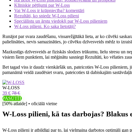
Klīniskie pētījumi par W-Loss
Vai W-Loss ir krāpniecība? komentāri
Rezultāti, ko sniedz W-Loss pilieni
Speciālistu un ārstu viedokļi par W-Loss pilieniem
W-Loss pilieni. Ko saka lietotāji?
Runājot par svara zaudēšanu, vissarežģītākā lieta, ar ko cilvēki saskara
palielināties, nevis samazināties, jo cilvēku dzīvesveids mēdz to izraisī
Mazkustīgs dzīvesveids ar fiziskās slodzes trūkumu, lielu stresu un nep
visiem šiem punktiem, lai mēģinātu sasniegt Rezultāti, ko vēlaties zau
Bet tagad viss ir daudz vienkāršāk un, pateicoties W-Loss pilieniem, j
pamanāmā veidā zaudēsiet svaru, pateicoties tā dabiskajām sastāvdaļā
W-LOSS
39 €
78 €
PASŪTĪT
[50% atlaide] • oficiālā vietne
W-Loss pilieni, kā tas darbojas? Blakus 
W-Loss pilieni ir atbildīgi par to, lai vielmaiņa darbotos optimāli gan