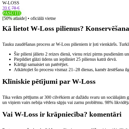
W-LOSS
39 €
78 €
PASŪTĪT
[50% atlaide] • oficiālā vietne
Kā lietot W-Loss pilienus? Konservēšana
Tauku zaudēšanas process ar W-Loss pilieniem ir ļoti vienkāršs. Turklāt 
Šie pilieni jālieto 2 reizes dienā, vienu reizi pirms pusdienām u
Piepildiet glāzi ūdens un iepiliniet 25 pilienus katrā devā.
Kārtīgi samaisiet un patērējiet.
Atkārtojiet šo procesu vismaz 21–28 dienas, kamēr ārstēšana ilg
Klīniskie pētījumi par W-Loss
Tika veikts pētījums ar 300 cilvēkiem ar dažādu svaru un sociālajām gr
un viņiem vairs nebija vēdera sāpju vai zarnu problēmu. 98% likvidēj
Vai W-Loss ir krāpniecība? komentāri