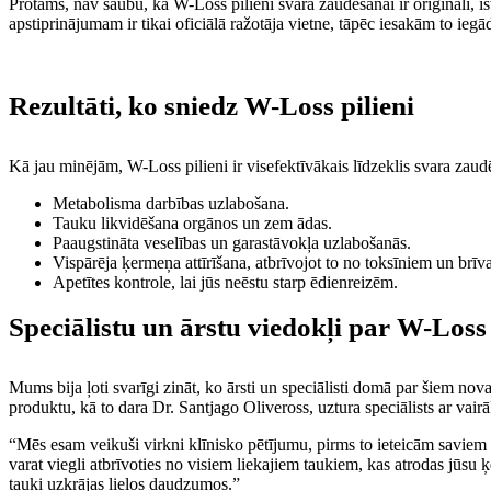
Protams, nav šaubu, ka W-Loss pilieni svara zaudēšanai ir oriģināli, īst
apstiprinājumam ir tikai oficiālā ražotāja vietne, tāpēc iesakām to iegādā
Rezultāti, ko sniedz W-Loss pilieni
Kā jau minējām, W-Loss pilieni ir visefektīvākais līdzeklis svara zaud
Metabolisma darbības uzlabošana.
Tauku likvidēšana orgānos un zem ādas.
Paaugstināta veselības un garastāvokļa uzlabošanās.
Vispārēja ķermeņa attīrīšana, atbrīvojot to no toksīniem un brīv
Apetītes kontrole, lai jūs neēstu starp ēdienreizēm.
Speciālistu un ārstu viedokļi par W-Loss
Mums bija ļoti svarīgi zināt, ko ārsti un speciālisti domā par šiem n
produktu, kā to dara Dr. Santjago Oliveross, uztura speciālists ar vair
“Mēs esam veikuši virkni klīnisko pētījumu, pirms to ieteicām saviem p
varat viegli atbrīvoties no visiem liekajiem taukiem, kas atrodas j
tauki uzkrājas lielos daudzumos.”