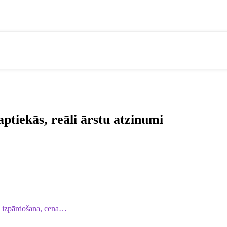
aptiekās, reāli ārstu atzinumi
i, izpārdošana, cena…