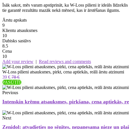
Īsāk sakot, mēs varam apstiprināt, ka W-Loss pilieni ir ideāls līdzekli
tie garantē rezultātu mazāk nekā mēnesī, kas ir ārstēšanas ilgums.
Ārstu apskats
9
Klientu atsauksmes
10
Dabisks sastāvs
8.5
Cena
10
Add your review
|
Read reviews and comments
W-Loss pilieni atsauksmes, pirkt, cena aptiekās, reāli ārstu atzinumi
39 €
78 €
PASŪTĪT
Previous
Intenskin krēmu atsauksmes, pirkšana, cena aptiekās, reā
Next
Zenidol: atvadieties no sēnītes, nepanesama nieze un pl