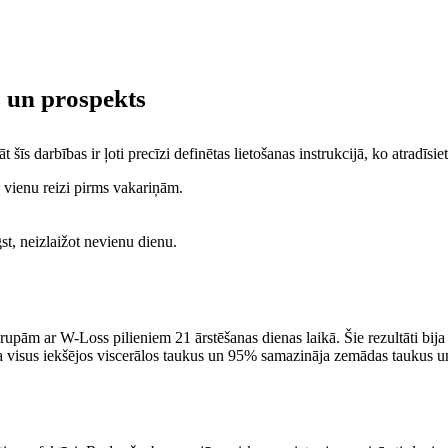
 un prospekts
šīs darbības ir ļoti precīzi definētas lietošanas instrukcijā, ko atradīsi
n vienu reizi pirms vakariņām.
st, neizlaižot nevienu dienu.
upām ar W-Loss pilieniem 21 ārstēšanas dienas laikā. Šie rezultāti bija 
a visus iekšējos viscerālos taukus un 95% samazināja zemādas taukus un