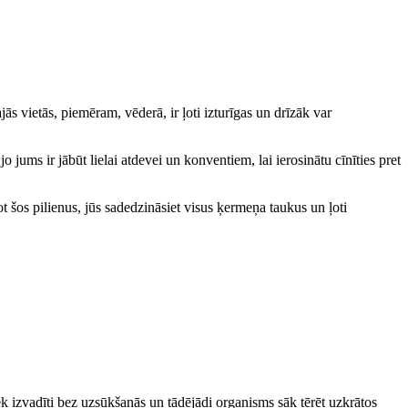
ās vietās, piemēram, vēderā, ir ļoti izturīgas un drīzāk var
jums ir jābūt lielai atdevei un konventiem, lai ierosinātu cīnīties pret
 šos pilienus, jūs sadedzināsiet visus ķermeņa taukus un ļoti
iek izvadīti bez uzsūkšanās un tādējādi organisms sāk tērēt uzkrātos