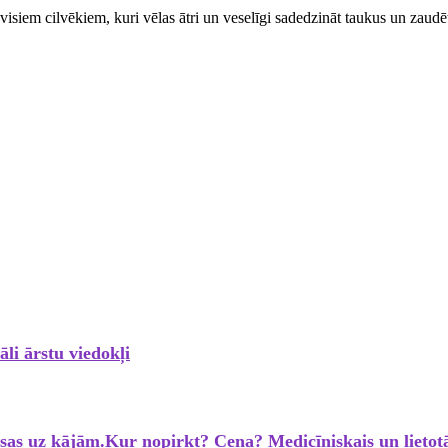
s visiem cilvēkiem, kuri vēlas ātri un veselīgi sadedzināt taukus un zaud
li ārstu viedokļi
aisas uz kājām.Kur nopirkt? Cena? Medicīniskais un lietot