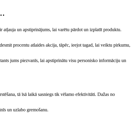
a…
ir atļauja un apstiprinājums, lai varētu pārdot un izplatīt produktu.
desmit procentu atlaides akcija, tāpēc, ieejot tagad, lai veiktu pirkumu,
ants jums piezvanīs, lai apstiprinātu visu personisko informāciju un
stēšana, tā īsā laikā sasniegs tik vēlamo efektivitāti. Dažas no
sinīs un uzlabo gremošanu.