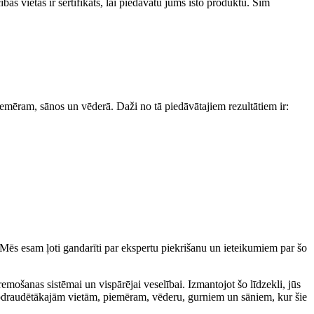
bas vietās ir sertifikāts, lai piedāvātu jums īsto produktu. Šim
piemēram, sānos un vēderā. Daži no tā piedāvātajiem rezultātiem ir:
 Mēs esam ļoti gandarīti par ekspertu piekrišanu un ieteikumiem par šo
mošanas sistēmai un vispārējai veselībai. Izmantojot šo līdzekli, jūs
apdraudētākajām vietām, piemēram, vēderu, gurniem un sāniem, kur šie