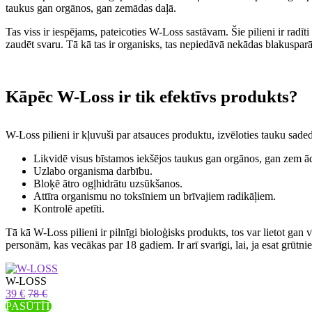
taukus gan orgānos, gan zemādas daļā.
Tas viss ir iespējams, pateicoties W-Loss sastāvam. Šie pilieni ir radī
zaudēt svaru. Tā kā tas ir organisks, tas nepiedāvā nekādas blakusparād
Kāpēc W-Loss ir tik efektīvs produkts?
W-Loss pilieni ir kļuvuši par atsauces produktu, izvēloties tauku saded
Likvidē visus bīstamos iekšējos taukus gan orgānos, gan zem ā
Uzlabo organisma darbību.
Bloķē ātro ogļhidrātu uzsūkšanos.
Attīra organismu no toksīniem un brīvajiem radikāļiem.
Kontrolē apetīti.
Tā kā W-Loss pilieni ir pilnīgi bioloģisks produkts, tos var lietot gan 
personām, kas vecākas par 18 gadiem. Ir arī svarīgi, lai, ja esat grūtni
W-LOSS
39 €
78 €
PASŪTĪT