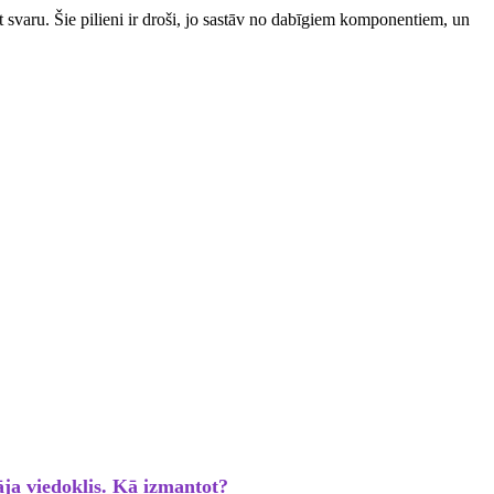
ēt svaru. Šie pilieni ir droši, jo sastāv no dabīgiem komponentiem, un
āja viedoklis. Kā izmantot?