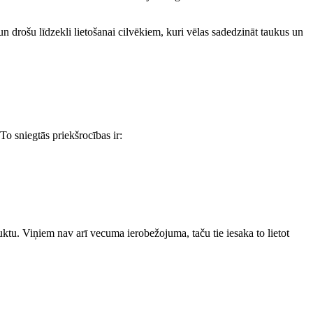
un drošu līdzekli lietošanai cilvēkiem, kuri vēlas sadedzināt taukus un
To sniegtās priekšrocības ir:
oduktu. Viņiem nav arī vecuma ierobežojuma, taču tie iesaka to lietot