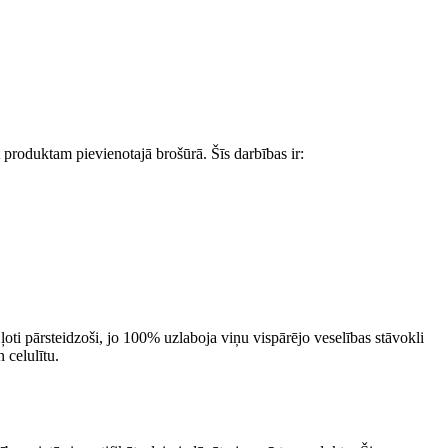
et produktam pievienotajā brošūrā. Šīs darbības ir:
ļoti pārsteidzoši, jo 100% uzlaboja viņu vispārējo veselības stāvokli
 celulītu.