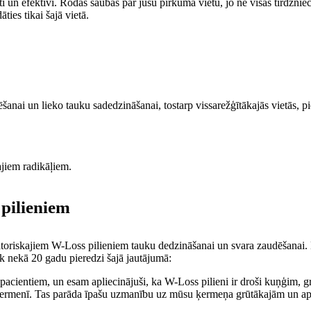
i un efektīvi. Rodas šaubas par jūsu pirkuma vietu, jo ne visās tirdzniecī
ties tikai šajā vietā.
ēšanai un lieko tauku sadedzināšanai, tostarp vissarežģītākajās vietās, 
ajiem radikāļiem.
 pilieniem
ovatoriskajiem W-Loss pilieniem tauku dedzināšanai un svara zaudēšanai.
āk nekā 20 gadu pieredzi šajā jautājumā:
acientiem, un esam apliecinājuši, ka W-Loss pilieni ir droši kuņģim, gre
ūsu ķermenī. Tas parāda īpašu uzmanību uz mūsu ķermeņa grūtākajām un 