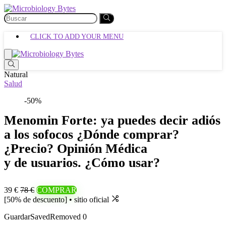
CLICK TO ADD YOUR MENU
Natural
Salud
-50%
Menomin Forte: ya puedes decir adiós
a los sofocos ¿Dónde comprar?
¿Precio? Opinión Médica
y de usuarios. ¿Cómo usar?
39 €
78 €
COMPRAR
[50% de descuento] • sitio oficial
Guardar
Saved
Removed
0