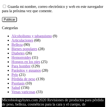
Guarda mi nombre, correo electrónico y web en este navegador
para la próxima vez que comente.
Categorías
Alcoholismo y tabaquismo
(9)
Articulaciones
(68)
Belleza
(90)
Bienes populares
(28)
Diabetes
(26)
Hemorroides
(11)
Hongos en los pies
(25)
Para hombre
(129)
Parásitos y gusanos
(28)
Pelo
(21)
Pérdida de peso
(139)
Psoriasis
(10)
Salud
(156)
Venas varicosas
(33)
Microbiologybytes.com 2020 Revisiones de productos para pérdida
de peso, belleza, cosméticos para la cara y el cuerpo, de