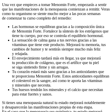
Una vez que empieces a tomar Menomin Forte, empezarás a sentir
que las manifestaciones de la menopausia comienzan a remitir. Veras
como tu organismo se siente mucho mejor a las pocas semanas
de comenzar tu curso completo del remedio:
Las hormonas se equilibran gracias a la composición única
de Menomin Forte. Fortalece la síntesis de los estrógenos que
tiene tu cuerpo, por eso se controla el equilibrio hormonal.
La sensación de calma gana a tus nervios gracias a las
vitaminas que tiene este producto. Mejorará tu memoria, tus
cambios de humor y te sentirás siempre mucho más feliz
y relajada.
El envejecimiento tardará más en llegar, ya que mejorará
tu producción de colágeno, que es el artífice que tu piel
se siga sintiendo firme y sin arrugas.
Tu corazón estará más sano gracias a los antioxidantes que
te proporciona Menomin Forte. Estos antioxidantes equilibran
el colesterol en la sangre, así como te aporta las vitaminas
y minerales que necesita.
Tus huesos tendrán los minerales y el calcio que necesitan
para estar fuertes y sanos.
Si tienes una menopausia natural tu estado mejorará notablemente
y desaparecerán las manifestaciones propias de esta etapa.
En el caso que la menopausia sea quirúrgica, tu estado mejorará