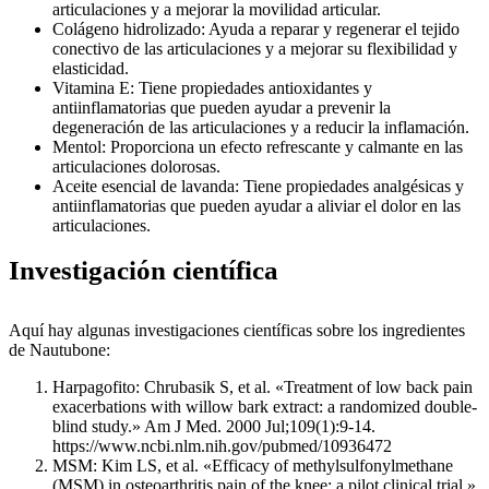
articulaciones y a mejorar la movilidad articular.
Colágeno hidrolizado: Ayuda a reparar y regenerar el tejido
conectivo de las articulaciones y a mejorar su flexibilidad y
elasticidad.
Vitamina E: Tiene propiedades antioxidantes y
antiinflamatorias que pueden ayudar a prevenir la
degeneración de las articulaciones y a reducir la inflamación.
Mentol: Proporciona un efecto refrescante y calmante en las
articulaciones dolorosas.
Aceite esencial de lavanda: Tiene propiedades analgésicas y
antiinflamatorias que pueden ayudar a aliviar el dolor en las
articulaciones.
Investigación científica
Aquí hay algunas investigaciones científicas sobre los ingredientes
de Nautubone:
Harpagofito: Chrubasik S, et al. «Treatment of low back pain
exacerbations with willow bark extract: a randomized double-
blind study.» Am J Med. 2000 Jul;109(1):9-14.
https://www.ncbi.nlm.nih.gov/pubmed/10936472
MSM: Kim LS, et al. «Efficacy of methylsulfonylmethane
(MSM) in osteoarthritis pain of the knee: a pilot clinical trial.»