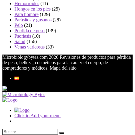
Hemorroides
(11)
Hongos en los pies
(25)
Para hombre
(129)
Parásitos y gusanos
(28)
Pelo
(21)
Pérdida de peso
(139)
Psoriasis
(10)
Salud
(156)
Venas varicosas
(33)
Microbiologybytes.com 2020 Revisiones de productos para pérdida
de peso, belleza, cosméticos para la cara y el cuerpo, de
compradores y médicos.
Mapa del sitio
Click to Add your menu