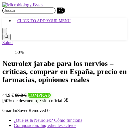
CLICK TO ADD YOUR MENU
Salud
-50%
Neurolex jarabe para los nervios –
críticas, comprar en España, precio en
farmacias, opiniones reales
44.9 €
89.8 €
COMPRAR
[50% de descuento] • sitio oficial
Guardar
Saved
Removed
0
¿Qué es la Neurolex? Cómo funciona
Composición. Ingredientes activos