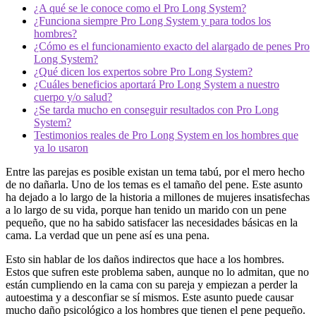
¿A qué se le conoce como el Pro Long System?
¿Funciona siempre Pro Long System y para todos los
hombres?
¿Cómo es el funcionamiento exacto del alargado de penes Pro
Long System?
¿Qué dicen los expertos sobre Pro Long System?
¿Cuáles beneficios aportará Pro Long System a nuestro
cuerpo y/o salud?
¿Se tarda mucho en conseguir resultados con Pro Long
System?
Testimonios reales de Pro Long System en los hombres que
ya lo usaron
Entre las parejas es posible existan un tema tabú, por el mero hecho
de no dañarla. Uno de los temas es el tamaño del pene. Este asunto
ha dejado a lo largo de la historia a millones de mujeres insatisfechas
a lo largo de su vida, porque han tenido un marido con un pene
pequeño, que no ha sabido satisfacer las necesidades básicas en la
cama. La verdad que un pene así es una pena.
Esto sin hablar de los daños indirectos que hace a los hombres.
Estos que sufren este problema saben, aunque no lo admitan, que no
están cumpliendo en la cama con su pareja y empiezan a perder la
autoestima y a desconfiar se sí mismos. Este asunto puede causar
mucho daño psicológico a los hombres que tienen el pene pequeño.