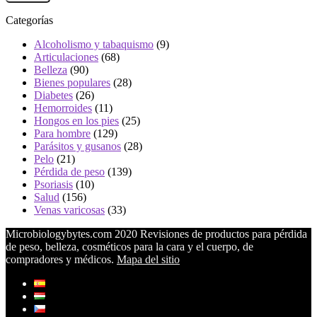
Categorías
Alcoholismo y tabaquismo
(9)
Articulaciones
(68)
Belleza
(90)
Bienes populares
(28)
Diabetes
(26)
Hemorroides
(11)
Hongos en los pies
(25)
Para hombre
(129)
Parásitos y gusanos
(28)
Pelo
(21)
Pérdida de peso
(139)
Psoriasis
(10)
Salud
(156)
Venas varicosas
(33)
Microbiologybytes.com 2020 Revisiones de productos para pérdida
de peso, belleza, cosméticos para la cara y el cuerpo, de
compradores y médicos.
Mapa del sitio