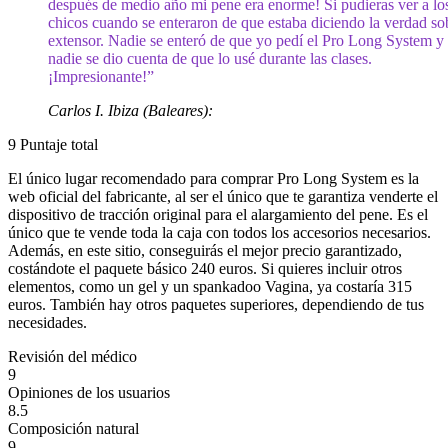
después de medio año mi pene era enorme! Si pudieras ver a lo
chicos cuando se enteraron de que estaba diciendo la verdad so
extensor. Nadie se enteró de que yo pedí el Pro Long System y
nadie se dio cuenta de que lo usé durante las clases.
¡Impresionante!”
Carlos I. Ibiza (Baleares):
9
Puntaje total
El único lugar recomendado para comprar Pro Long System es la
web oficial del fabricante, al ser el único que te garantiza venderte el
dispositivo de tracción original para el alargamiento del pene. Es el
único que te vende toda la caja con todos los accesorios necesarios.
Además, en este sitio, conseguirás el mejor precio garantizado,
costándote el paquete básico 240 euros. Si quieres incluir otros
elementos, como un gel y un spankadoo Vagina, ya costaría 315
euros. También hay otros paquetes superiores, dependiendo de tus
necesidades.
Revisión del médico
9
Opiniones de los usuarios
8.5
Composición natural
9