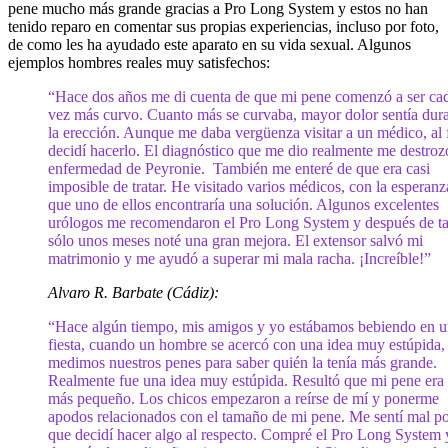
pene mucho más grande gracias a Pro Long System y estos no han
tenido reparo en comentar sus propias experiencias, incluso por foto,
de como les ha ayudado este aparato en su vida sexual. Algunos
ejemplos hombres reales muy satisfechos:
“Hace dos años me di cuenta de que mi pene comenzó a ser ca
vez más curvo. Cuanto más se curvaba, mayor dolor sentía dur
la erección. Aunque me daba vergüenza visitar a un médico, al 
decidí hacerlo. El diagnóstico que me dio realmente me destrozó
enfermedad de Peyronie. También me enteré de que era casi
imposible de tratar. He visitado varios médicos, con la esperanz
que uno de ellos encontraría una solución. Algunos excelentes
urólogos me recomendaron el Pro Long System y después de t
sólo unos meses noté una gran mejora. El extensor salvó mi
matrimonio y me ayudó a superar mi mala racha. ¡Increíble!”
Alvaro R. Barbate (Cádiz):
“Hace algún tiempo, mis amigos y yo estábamos bebiendo en 
fiesta, cuando un hombre se acercó con una idea muy estúpida, 
medimos nuestros penes para saber quién la tenía más grande.
Realmente fue una idea muy estúpida. Resultó que mi pene era 
más pequeño. Los chicos empezaron a reírse de mí y ponerme
apodos relacionados con el tamaño de mi pene. Me sentí mal po
que decidí hacer algo al respecto. Compré el Pro Long System 