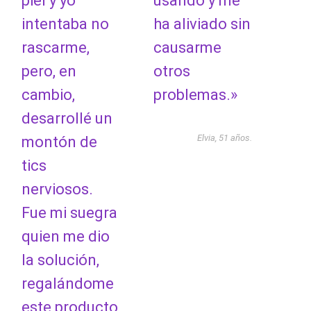
piel y yo
usando y me
intentaba no
ha aliviado sin
rascarme,
causarme
pero, en
otros
cambio,
problemas.»
desarrollé un
Elvia, 51 años.
montón de
tics
nerviosos.
Fue mi suegra
quien me dio
la solución,
regalándome
este producto