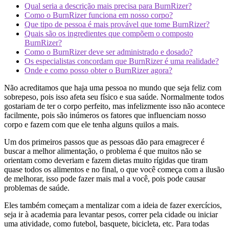
Qual seria a descrição mais precisa para BurnRizer?
Como o BurnRizer funciona em nosso corpo?
Que tipo de pessoa é mais provável que tome BurnRizer?
Quais são os ingredientes que compõem o composto
BurnRizer?
Como o BurnRizer deve ser administrado e dosado?
Os especialistas concordam que BurnRizer é uma realidade?
Onde e como posso obter o BurnRizer agora?
Não acreditamos que haja uma pessoa no mundo que seja feliz com
sobrepeso, pois isso afeta seu físico e sua saúde. Normalmente todos
gostariam de ter o corpo perfeito, mas infelizmente isso não acontece
facilmente, pois são inúmeros os fatores que influenciam nosso
corpo e fazem com que ele tenha alguns quilos a mais.
Um dos primeiros passos que as pessoas dão para emagrecer é
buscar a melhor alimentação, o problema é que muitos não se
orientam como deveriam e fazem dietas muito rígidas que tiram
quase todos os alimentos e no final, o que você começa com a ilusão
de melhorar, isso pode fazer mais mal a você, pois pode causar
problemas de saúde.
Eles também começam a mentalizar com a ideia de fazer exercícios,
seja ir à academia para levantar pesos, correr pela cidade ou iniciar
uma atividade, como futebol, basquete, bicicleta, etc. Para todas