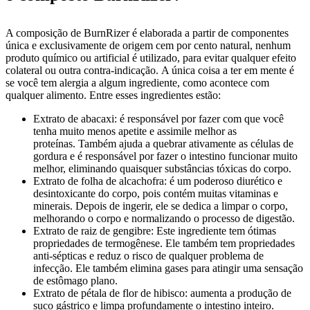
A composição de BurnRizer é elaborada a partir de componentes
única e exclusivamente de origem cem por cento natural, nenhum
produto químico ou artificial é utilizado, para evitar qualquer efeito
colateral ou outra contra-indicação. A única coisa a ter em mente é
se você tem alergia a algum ingrediente, como acontece com
qualquer alimento. Entre esses ingredientes estão:
Extrato de abacaxi: é responsável por fazer com que você
tenha muito menos apetite e assimile melhor as
proteínas. Também ajuda a quebrar ativamente as células de
gordura e é responsável por fazer o intestino funcionar muito
melhor, eliminando quaisquer substâncias tóxicas do corpo.
Extrato de folha de alcachofra: é um poderoso diurético e
desintoxicante do corpo, pois contém muitas vitaminas e
minerais. Depois de ingerir, ele se dedica a limpar o corpo,
melhorando o corpo e normalizando o processo de digestão.
Extrato de raiz de gengibre: Este ingrediente tem ótimas
propriedades de termogênese. Ele também tem propriedades
anti-sépticas e reduz o risco de qualquer problema de
infecção. Ele também elimina gases para atingir uma sensação
de estômago plano.
Extrato de pétala de flor de hibisco: aumenta a produção de
suco gástrico e limpa profundamente o intestino inteiro.