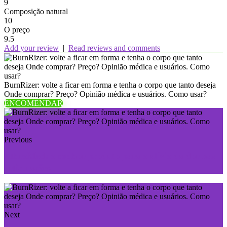
9
Composição natural
10
O preço
9.5
Add your review
|
Read reviews and comments
BurnRizer: volte a ficar em forma e tenha o corpo que tanto deseja
Onde comprar? Preço? Opinião médica e usuários. Como usar?
ENCOMENDAR
Previous
AthroMed: o melhor produto para o alívio da dor nas
articulações
Next