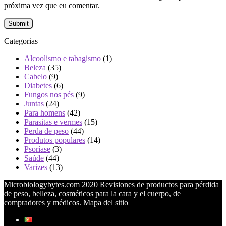
próxima vez que eu comentar.
Categorias
Alcoolismo e tabagismo
(1)
Beleza
(35)
Cabelo
(9)
Diabetes
(6)
Fungos nos pés
(9)
Juntas
(24)
Para homens
(42)
Parasitas e vermes
(15)
Perda de peso
(44)
Produtos populares
(14)
Psoríase
(3)
Saúde
(44)
Varizes
(13)
Microbiologybytes.com 2020 Revisiones de productos para pérdida
de peso, belleza, cosméticos para la cara y el cuerpo, de
compradores y médicos.
Mapa del sitio