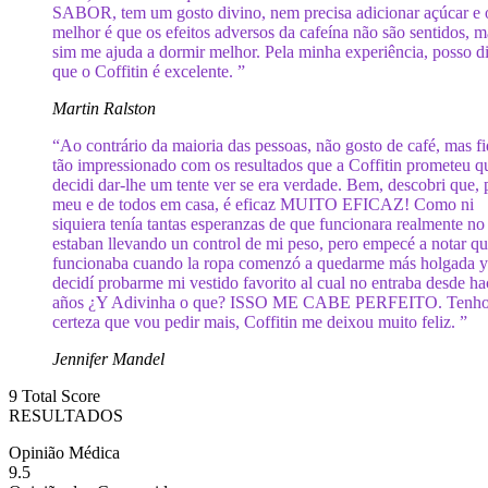
SABOR, tem um gosto divino, nem precisa adicionar açúcar e 
melhor é que os efeitos adversos da cafeína não são sentidos, m
sim me ajuda a dormir melhor. Pela minha experiência, posso d
que o Coffitin é excelente. ”
Martin Ralston
“Ao contrário da maioria das pessoas, não gosto de café, mas fi
tão impressionado com os resultados que a Coffitin prometeu q
decidi dar-lhe um tente ver se era verdade. Bem, descobri que, 
meu e de todos em casa, é eficaz MUITO EFICAZ! Como ni
siquiera tenía tantas esperanzas de que funcionara realmente no
estaban llevando un control de mi peso, pero empecé a notar qu
funcionaba cuando la ropa comenzó a quedarme más holgada 
decidí probarme mi vestido favorito al cual no entraba desde ha
años ¿Y Adivinha o que? ISSO ME CABE PERFEITO. Tenh
certeza que vou pedir mais, Coffitin me deixou muito feliz. ”
Jennifer Mandel
9
Total Score
RESULTADOS
Opinião Médica
9.5