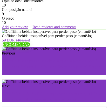
Opinião dos Consumidores
10
Composição natural
9
O preço
10
Add your review
|
Read reviews and comments
Coffitin: a bebida insuperável para perder peso (e mantê-lo)
59 EUR
118 EUR
ENCOMENDAR
Previous
Chevelo Shampoo: quando a alopecia permanecerá
uma memória muito distante Onde comprar? Preço?
Opinião médica e usuários. Como usar?
Next
COLAGELLA PURE - preço, onde comprar, críticas
boas e ruins de médicos e clientes, como usar