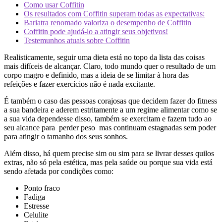
Como usar Coffitin
Os resultados com Coffitin superam todas as expectativas:
Bariatra renomado valoriza o desempenho de Coffitin
Coffitin pode ajudá-lo a atingir seus objetivos!
Testemunhos atuais sobre Coffitin
Realisticamente, seguir uma dieta está no topo da lista das coisas
mais difíceis de alcançar. Claro, todo mundo quer o resultado de um
corpo magro e definido, mas a ideia de se limitar à hora das
refeições e fazer exercícios não é nada excitante.
É também o caso das pessoas corajosas que decidem fazer do fitness
a sua bandeira e aderem estritamente a um regime alimentar como se
a sua vida dependesse disso, também se exercitam e fazem tudo ao
seu alcance para
perder peso
mas continuam estagnadas sem poder
para atingir o tamanho dos seus sonhos.
Além disso, há quem precise sim ou sim para se livrar desses quilos
extras, não só pela estética, mas pela saúde ou porque sua vida está
sendo afetada por condições como:
Ponto fraco
Fadiga
Estresse
Celulite