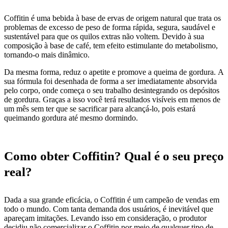
Coffitin é uma bebida à base de ervas de origem natural que trata os
problemas de excesso de peso de forma rápida, segura, saudável e
sustentável para que os quilos extras não voltem. Devido à sua
composição à base de café, tem efeito estimulante do metabolismo,
tornando-o mais dinâmico.
Da mesma forma, reduz o apetite e promove a queima de gordura. A
sua fórmula foi desenhada de forma a ser imediatamente absorvida
pelo corpo, onde começa o seu trabalho desintegrando os depósitos
de gordura. Graças a isso você terá resultados visíveis em menos de
um mês sem ter que se sacrificar para alcançá-lo, pois estará
queimando gordura até mesmo dormindo.
Como obter Coffitin? Qual é o seu preço
real?
Dada a sua grande eficácia, o Coffitin é um campeão de vendas em
todo o mundo. Com tanta demanda dos usuários, é inevitável que
apareçam imitações. Levando isso em consideração, o produtor
decidiu não comercializar o Coffitin por meio de qualquer tipo de