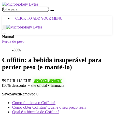
CLICK TO ADD YOUR MENU
Natural
Perda de peso
-50%
Coffitin: a bebida insuperável para
perder peso (e mantê-lo)
59 EUR
118 EUR
ENCOMENDAR
[50% desconto] • site oficial • farmacia
Save
Saved
Removed
0
Como funciona o Coffitin?
Como obter Coffitin? Qual é o seu preço real?
Qual é a fórmula de Coffitin?