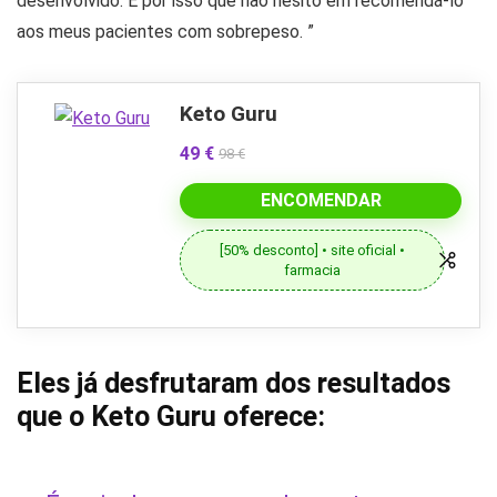
desenvolvido. É por isso que não hesito em recomendá-lo
aos meus pacientes com sobrepeso. ”
Keto Guru
49 €
98 €
ENCOMENDAR
[50% desconto] • site oficial •
farmacia
Eles já desfrutaram dos resultados
que o Keto Guru oferece: