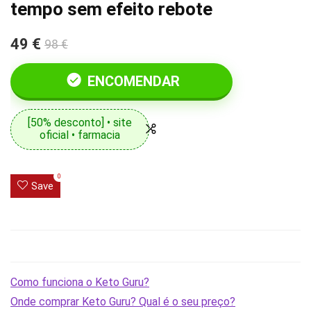
tempo sem efeito rebote
49 €
98 €
ENCOMENDAR
[50% desconto] • site
oficial • farmacia
0
Save
Como funciona o Keto Guru?
Onde comprar Keto Guru? Qual é o seu preço?