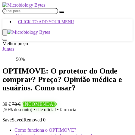
CLICK TO ADD YOUR MENU
Melhor preço
Juntas
-50%
OPTIMOVE: O protetor do Onde
comprar? Preço? Opinião médica e
usuários. Como usar?
39 €
78 €
ENCOMENDAR
[50% desconto] • site oficial • farmacia
Save
Saved
Removed
0
Como funciona o OPTIMOVE?