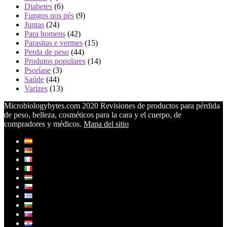
Diabetes
(6)
Fungos nos pés
(9)
Juntas
(24)
Para homens
(42)
Parasitas e vermes
(15)
Perda de peso
(44)
Produtos populares
(14)
Psoríase
(3)
Saúde
(44)
Varizes
(13)
Microbiologybytes.com 2020 Revisiones de productos para pérdida
de peso, belleza, cosméticos para la cara y el cuerpo, de
compradores y médicos.
Mapa del sitio