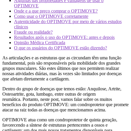
Algumas das propriedades e vantagens de usar o
OPTIMOVE
Onde e a que preço comprar o OPTIMOVE?
Como usar o OPTIMOVE corretamente
Autenticidade do OPTIMOVE por meio de vários estudos
clínicos
Fraude ou realidade?
Resultados após o uso do OPTIMOVE: antes e depois
Opinião Médica Certificada
O que os usuários do OPTIMOVE estão dizendo?
As articulações e as estruturas que as circundam têm uma função
fundamental, pois são responsáveis ​​pela mobilidade dos grandes
grupos musculares. São estes últimos que nos permitem realizar
nossas atividades diárias, mas às vezes são limitados por doenças
que afetam diretamente a cartilagem.
Dentro do grupo de doenças que temos estão: Anquilose, Artrite,
Osteoartrite, gota, lumbago, entre outras de origem
reumática. Portanto, neste post, vamos falar sobre os muitos
benefícios do produto OPTIMOVE: um condroprotetor que promete
atacar na raiz todas as doenças que mencionamos acima.
OPTIMOVE atua como um condroprotetor de quinta geração,
favorecendo a síntese de estruturas pertencentes a ossos e
cartilagem; um dos mais novos tratamentos disponíveis para