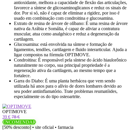
antioxidante, melhora a capacidade de flexão das articulações,
favorece a síntese de glicosaminoglicanos e reduz os sinais de
dor. Por si só, não é capaz de eliminar a rigidez, por isso é
usado em combinação com condroitina e glucosamina.
Extrato de resina de árvore de olíbano: É uma resina de árvore
nativa da Arábia e Somália, é capaz de aliviar a contratura
muscular, atua como analgésico e reduz a degeneração da
cartilagem.
Glucosamina: está envolvida na síntese e formação de
ligamentos, tendões, cartilagem e fluido interarticular. Ajuda a
ligar compostos na fórmula OPTIMOVE.
Condroitina: É responsável pela síntese do ácido hiaulorônico
naturalmente no corpo, sua principal propriedade é a
regeneração ativa da cartilagem, ao mesmo tempo que a
fortalece.
Garra do Diabo: É uma planta herbácea que vem sendo
utilizada há anos para o alívio de dores lombares devido ao
seu poder antiinflamatório. Trate problemas reumatóides,
especialmente os do tipo osteoartrite.
OPTIMOVE
39 €
78 €
ENCOMENDAR
[50% desconto] • site oficial • farmacia