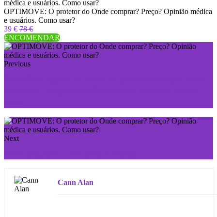
OPTIMOVE: O protetor do Onde comprar? Preço? Opinião médica
e usuários. Como usar?
39 €
78 €
ENCOMENDAR
Previous
DIANOL: regular os níveis de glicose no sangue Onde
comprar? Preço? Opinião médica e usuários. Como
usar?
Next
Tome Insumed e viva sem diabetes!
Cann Alan