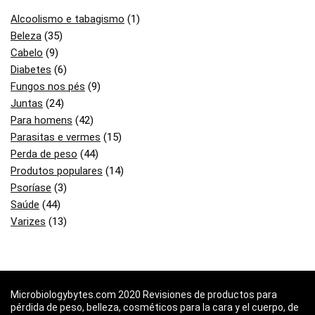
Alcoolismo e tabagismo
(1)
Beleza
(35)
Cabelo
(9)
Diabetes
(6)
Fungos nos pés
(9)
Juntas
(24)
Para homens
(42)
Parasitas e vermes
(15)
Perda de peso
(44)
Produtos populares
(14)
Psoríase
(3)
Saúde
(44)
Varizes
(13)
Microbiologybytes.com 2020 Revisiones de productos para
pérdida de peso, belleza, cosméticos para la cara y el cuerpo, de