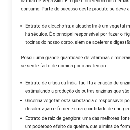
natural de Vega Slim. É o que o diferencia dos demai
consumo. Parte do sucesso deste produto se deve 
Extrato de alcachofra: a alcachofra é um vegetal m
há séculos. É o principal responsável por fazer o fí
toxinas do nosso corpo, além de acelerar a digestã
Possui uma grande quantidade de vitaminas e minerais,
se sente farto de comida por mais tempo.
Extrato de urtiga da Índia: facilita a criação de en
estimulando a produção de outras enzimas que são 
Glicerina vegetal: esta substância é responsável por
desidratação e fornece uma quantidade de energia p
Extrato de raiz de gengibre: uma das melhores font
um poderoso efeito de queima, que elimina de form