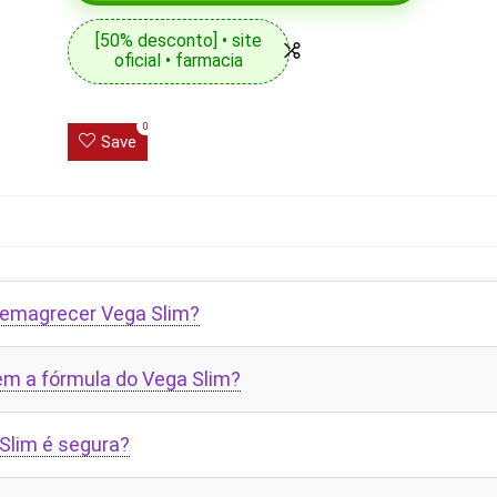
[50% desconto] • site
oficial • farmacia
0
Save
 emagrecer Vega Slim?
em a fórmula do Vega Slim?
Slim é segura?