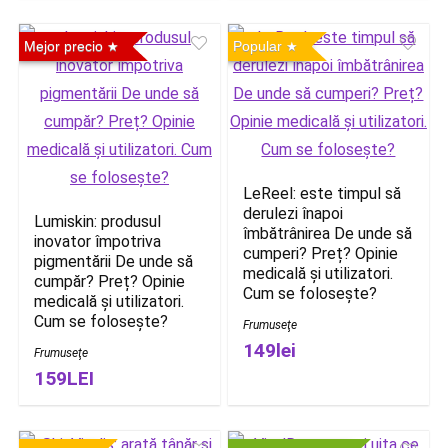
Mejor precio
Popular
LeReel: este timpul să
derulezi înapoi
Lumiskin: produsul
îmbătrânirea De unde să
inovator împotriva
cumperi? Preț? Opinie
pigmentării De unde să
medicală și utilizatori.
cumpăr? Preț? Opinie
Cum se folosește?
medicală și utilizatori.
Cum se folosește?
Frumuseţe
149lei
Frumuseţe
159LEI