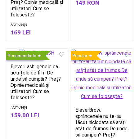
149 RON
Preț? Opinie medicală și
utilizatori. Cum se
folosește?
Frumuseţe
169 LEI
Recomendado
Popular
EleverLash: genele ca
actrițele de film De
unde să cumpăr? Preț?
Opinie medicală și
utilizatori. Cum se
folosește?
Frumuseţe
EleverBrow:
159.00 LEI
sprâncenele nu te-au
făcut niciodată să arăți
atât de frumos De unde
să cumperi? Preț?