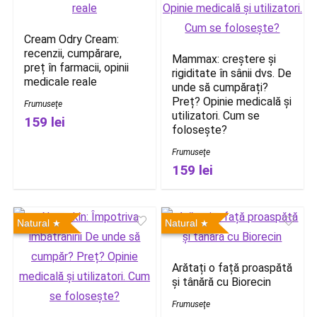
Cream Odry Cream:
recenzii, cumpărare,
Mammax: creștere și
preț în farmacii, opinii
rigiditate în sânii dvs. De
medicale reale
unde să cumpărați?
Preț? Opinie medicală și
Frumuseţe
utilizatori. Cum se
159 lei
folosește?
Frumuseţe
159 lei
Natural
Natural
Arătați o față proaspătă
și tânără cu Biorecin
Frumuseţe