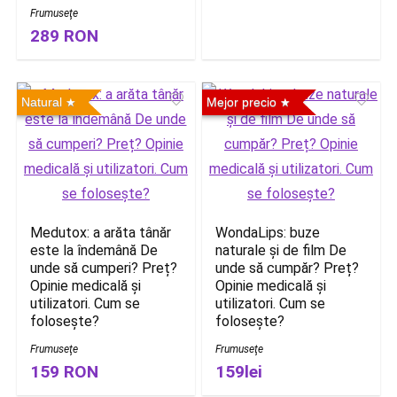
Frumuseţe
289 RON
Natural
Mejor precio
Medutox: a arăta tânăr
WondaLips: buze
este la îndemână De
naturale și de film De
unde să cumperi? Preț?
unde să cumpăr? Preț?
Opinie medicală și
Opinie medicală și
utilizatori. Cum se
utilizatori. Cum se
folosește?
folosește?
Frumuseţe
Frumuseţe
159 RON
159lei