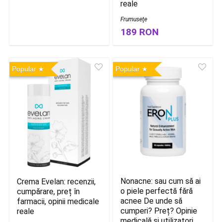
reale
Frumuseţe
189 RON
Popular
Popular
Nonacne: sau cum să ai
Crema Evelan: recenzii,
o piele perfectă fără
cumpărare, preț în
acnee De unde să
farmacii, opinii medicale
cumperi? Preț? Opinie
reale
medicală și utilizatori.