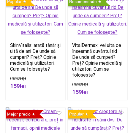
Popular
Recomendado
SkinVitalis: arată tânăr și
VitalDermax: vei uita ce
uită de ani De unde să
înseamnă cuvântul rid
cumperi? Preț? Opinie
De unde să cumperi?
medicală și utilizatori.
Preț? Opinie medicală și
Cum se folosește?
utilizatori. Cum se
folosește?
Frumuseţe
Frumuseţe
159lei
159lei
Mejor precio
Popular