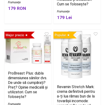
Frumuseţe
Cum se folosește?
179 RON
Frumuseţe
179 Lei
Mejor precio
Popular
ProBreast Plus: dubla
dimensiunea sânilor dvs.
De unde să cumpărați?
Revamin Stretch Mark:
Preț? Opinie medicală și
crema definitivă pentru
utilizatori. Cum se
a-ți lua rămas bun de la
folosește?
tovarășii incomode:
Frumuseţe