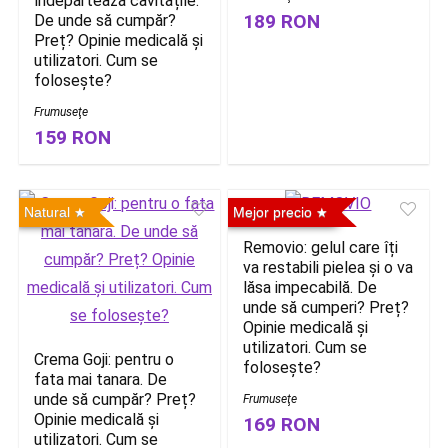
îndepărtează cavitățile.
189 RON
De unde să cumpăr?
Preț? Opinie medicală și
utilizatori. Cum se
folosește?
Frumuseţe
159 RON
Natural
Mejor precio
Removio: gelul care îți
va restabili pielea și o va
lăsa impecabilă. De
unde să cumperi? Preț?
Opinie medicală și
utilizatori. Cum se
Crema Goji: pentru o
folosește?
fata mai tanara. De
unde să cumpăr? Preț?
Frumuseţe
Opinie medicală și
169 RON
utilizatori. Cum se