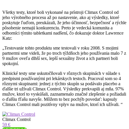
Všetky testy, ktoré boli vykonané na prístroji Climax Control od
jeho výrobného procesu až po nastavenie, ako aj výsledky, ktoré
poskytuje ľuďom, preukázali, že jeho účinnosť, bezpečnosť a rýchle
pôsobenie nemajú konkurenciu. Preto je vedecká komunita a
odborníci týmito tabletkami nadšení, čo dokazuje doktor Lawrence
Katz:
„Testovanie tohto produktu sme testovali v roku 2008. S mojimi
partnermi sme videli, že po troch týždňoch jeho používania malo 7 z
9 mužov oveľa dlhší sex, lepší sexuálny život a ich partneri boli
spokojní.
Klinické testy sme uskutočňovali v rôznych skupinách v súlade s
predpismi používanými pri lekárskych testoch. Pracoval som so 4
rôznymi skupinami: jednej z týchto skupín sa podávalo placebo a
ďalšie tri užívali Climax Control. Výsledky prekvapili aj mňa. 97%
mužov, ktorí to vyskúšali, zaznamenalo značné zlepšenie a požiadali
o ďalšiu fľašu navyše. Môžem to bez pochýb povedať: kapsuly
Climax Control mali pozitívny vplyv na mužov, ktorí ich užívali. “
Climax Control
59 €