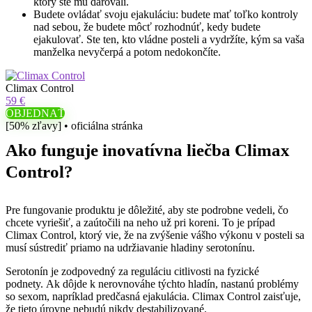
ktorý ste mu darovali.
Budete ovládať svoju ejakuláciu: budete mať toľko kontroly
nad sebou, že budete môcť rozhodnúť, kedy budete
ejakulovať. Ste ten, kto vládne posteli a vydržíte, kým sa vaša
manželka nevyčerpá a potom nedokončíte.
Climax Control
59 €
OBJEDNAŤ
[50% zľavy] • oficiálna stránka
Ako funguje inovatívna liečba Climax
Control?
Pre fungovanie produktu je dôležité, aby ste podrobne vedeli, čo
chcete vyriešiť, a zaútočili na neho už pri koreni. To je prípad
Climax Control, ktorý vie, že na zvýšenie vášho výkonu v posteli sa
musí sústrediť priamo na udržiavanie hladiny serotonínu.
Serotonín je zodpovedný za reguláciu citlivosti na fyzické
podnety. Ak dôjde k nerovnováhe týchto hladín, nastanú problémy
so sexom, napríklad predčasná ejakulácia. Climax Control zaisťuje,
že tieto úrovne nebudú nikdy destabilizované.