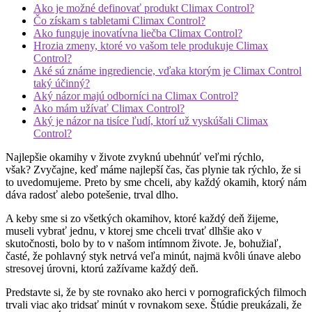
Ako je možné definovať produkt Climax Control?
Čo získam s tabletami Climax Control?
Ako funguje inovatívna liečba Climax Control?
Hrozia zmeny, ktoré vo vašom tele produkuje Climax
Control?
Aké sú známe ingrediencie, vďaka ktorým je Climax Control
taký účinný?
Aký názor majú odborníci na Climax Control?
Ako mám užívať Climax Control?
Aký je názor na tisíce ľudí, ktorí už vyskúšali Climax
Control?
Najlepšie okamihy v živote zvyknú ubehnúť veľmi rýchlo,
však? Zvyčajne, keď máme najlepší čas, čas plynie tak rýchlo, že si
to uvedomujeme. Preto by sme chceli, aby každý okamih, ktorý nám
dáva radosť alebo potešenie, trval dlho.
A keby sme si zo všetkých okamihov, ktoré každý deň žijeme,
museli vybrať jednu, v ktorej sme chceli trvať dlhšie ako v
skutočnosti, bolo by to v našom intímnom živote. Je, bohužiaľ,
časté, že pohlavný styk netrvá veľa minút, najmä kvôli únave alebo
stresovej úrovni, ktorú zažívame každý deň.
Predstavte si, že by ste rovnako ako herci v pornografických filmoch
trvali viac ako tridsať minút v rovnakom sexe. Štúdie preukázali, že