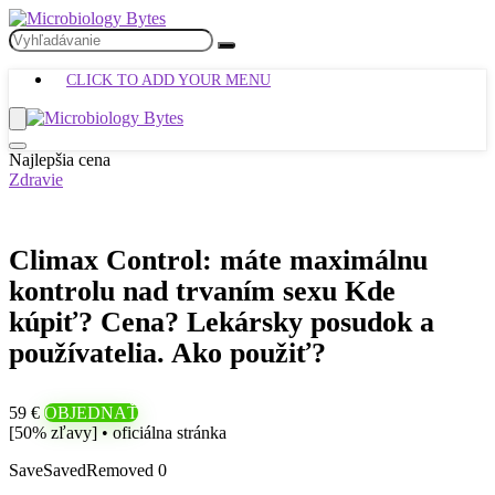
CLICK TO ADD YOUR MENU
Najlepšia cena
Zdravie
Climax Control: máte maximálnu
kontrolu nad trvaním sexu Kde
kúpiť? Cena? Lekársky posudok a
používatelia. Ako použiť?
59 €
OBJEDNAŤ
[50% zľavy] • oficiálna stránka
Save
Saved
Removed
0