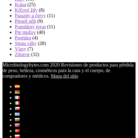
Krása
(25)
Kŕčové žily
(8)
Parazity a červy
(11)
Pleseň nôh
(9)
Populárny tovar
(11)
Pre mužov
(40)
Psoriáza
(4)
Strata váhy
(28)
Vlasy
(7)
Zdravie
(32)
Microbiologybytes.com 2020 Revisiones de productos para pérdida
de peso, belleza, cosméticos para la cara y el cuerpo, de
compradores y médicos.
Mapa del sitio