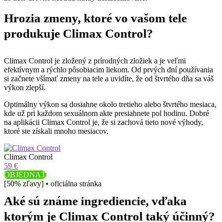
Hrozia zmeny, ktoré vo vašom tele
produkuje Climax Control?
Climax Control je zložený z prírodných zložiek a je veľmi
efektívnym a rýchlo pôsobiacim liekom. Od prvých dní používania
si začnete všímať zmeny na tele a uvidíte, že od štvrtého dňa sa váš
výkon zlepší.
Optimálny výkon sa dosiahne okolo tretieho alebo štvrtého mesiaca,
kde už pri každom sexuálnom akte presiahnete pol hodinu. Dobré
na aplikácii Climax Control je, že si zachová tieto nové výhody,
ktoré ste získali mnoho mesiacov.
Climax Control
59 €
OBJEDNAŤ
[50% zľavy] • oficiálna stránka
Aké sú známe ingrediencie, vďaka
ktorým je Climax Control taký účinný?