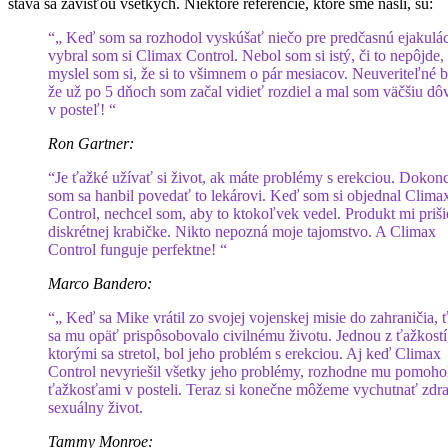
stáva sa závisťou všetkých. Niektoré referencie, ktoré sme našli, sú:
“„ Keď som sa rozhodol vyskúšať niečo pre predčasnú ejakulác
vybral som si Climax Control. Nebol som si istý, či to nepôjde, 
myslel som si, že si to všimnem o pár mesiacov. Neuveriteľné b
že už po 5 dňoch som začal vidieť rozdiel a mal som väčšiu dô
v posteľ! “
Ron Gartner:
“Je ťažké užívať si život, ak máte problémy s erekciou. Dokon
som sa hanbil povedať to lekárovi. Keď som si objednal Clima
Control, nechcel som, aby to ktokoľvek vedel. Produkt mi priši
diskrétnej krabičke. Nikto nepozná moje tajomstvo. A Climax
Control funguje perfektne! “
Marco Bandero:
“„ Keď sa Mike vrátil zo svojej vojenskej misie do zahraničia, 
sa mu opäť prispôsobovalo civilnému životu. Jednou z ťažkostí
ktorými sa stretol, bol jeho problém s erekciou. Aj keď Climax
Control nevyriešil všetky jeho problémy, rozhodne mu pomohol
ťažkosťami v posteli. Teraz si konečne môžeme vychutnať zdr
sexuálny život.
Tammy Monroe: