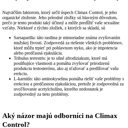
Najväčším faktorom, ktorý určil úspech Climax Control, je jeho
organické zloženie. Jeho prírodné zložky sú hlavným dôvodom,
prečo je tento produkt taký účinný a môže predĺžiť vaše sexuálne
vzťahy. Niektoré z týchto zložiek, z ktorých sa skladá, sú
Sarsaparilla: táto rastlina je mimoriadne známa zvyšovaním
mužskej živosti. Zodpovedá za riešenie všetkých problémov,
ktoré môžu trpieť pri pohlavnom styku, ako je impotencia
alebo predčasná ejakulácia.
Tribulus terrestris: je to silné afrodiziakum, ktoré má
posilňujúce vlastnosti a pomáha zvyšovať prirodzenú
produkciu testosterónu, ako aj sťažovať a predlžovať vašu
erekciu.
L-karnitín: táto aminokyselina pomáha riešiť vaše problémy s
erekciou a predčasnou ejakuláciou, pretože je zodpovedná za
uvoľňovanie acetylcholínu, ktorého nedostatok je
zodpovedný za tieto problémy.
Aký názor majú odborníci na Climax
Control?