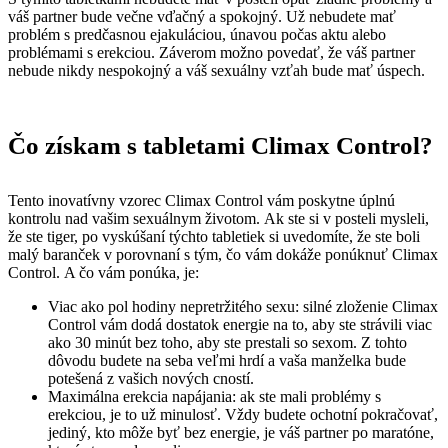
váš partner bude večne vďačný a spokojný. Už nebudete mať
problém s predčasnou ejakuláciou, únavou počas aktu alebo
problémami s erekciou. Záverom možno povedať, že váš partner
nebude nikdy nespokojný a váš sexuálny vzťah bude mať úspech.
Čo získam s tabletami Climax Control?
Tento inovatívny vzorec Climax Control vám poskytne úplnú
kontrolu nad vašim sexuálnym životom. Ak ste si v posteli mysleli,
že ste tiger, po vyskúšaní týchto tabletiek si uvedomíte, že ste boli
malý baranček v porovnaní s tým, čo vám dokáže ponúknuť Climax
Control. A čo vám ponúka, je:
Viac ako pol hodiny nepretržitého sexu: silné zloženie Climax
Control vám dodá dostatok energie na to, aby ste strávili viac
ako 30 minút bez toho, aby ste prestali so sexom. Z tohto
dôvodu budete na seba veľmi hrdí a vaša manželka bude
potešená z vašich nových cností.
Maximálna erekcia napájania: ak ste mali problémy s
erekciou, je to už minulosť. Vždy budete ochotní pokračovať,
jediný, kto môže byť bez energie, je váš partner po maratóne,