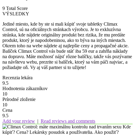
9
Total Score
VÝSLEDKY
Jediné miesto, kde by ste si mali kúpiť svoje tabletky Climax
Control, sú na oficiálnych stránkach výrobcu. Je to exkluzívna
stránka, kde nájdete originálny produkt bez rizika, že mu predáte
produkt, ktorý je napodobeninou, ako to býva na iných miestach.
Okrem toho na webe nájdete aj najlepšie ceny a propagačné akcie.
Balíček Climax Control vás bude stáť iba 59 eur a zahŕňa náklady
na dopravu. Máte možnosť nájsť rôzne balíčky, takže vás pozývame
na návštevu webu, prezrite si balíček, ktorý sa vám páči najviac, a
požiadajte oň. Vy aj váš partner si to užijete!
Recenzia lekára
9.5
Hodnotenia zákazníkov
10
Prírodné zloženie
10
Cena
9.5
Add your review
|
Read reviews and comments