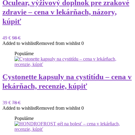
Oculear, výživový doplnok pre zrakové
zdravie – cena v lekárňach, názory,
kúpiť
49 €
98 €
Added to wishlist
Removed from wishlist
0
Populárne
Cystonette kapsuly na cystitídu – cena v
lekárňach, recenzie, kúpiť
39 €
78 €
Added to wishlist
Removed from wishlist
0
Populárne