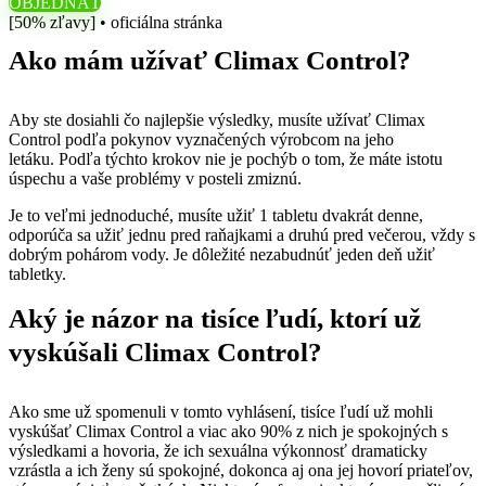
OBJEDNAŤ
[50% zľavy] • oficiálna stránka
Ako mám užívať Climax Control?
Aby ste dosiahli čo najlepšie výsledky, musíte užívať Climax
Control podľa pokynov vyznačených výrobcom na jeho
letáku. Podľa týchto krokov nie je pochýb o tom, že máte istotu
úspechu a vaše problémy v posteli zmiznú.
Je to veľmi jednoduché, musíte užiť 1 tabletu dvakrát denne,
odporúča sa užiť jednu pred raňajkami a druhú pred večerou, vždy s
dobrým pohárom vody. Je dôležité nezabudnúť jeden deň užiť
tabletky.
Aký je názor na tisíce ľudí, ktorí už
vyskúšali Climax Control?
Ako sme už spomenuli v tomto vyhlásení, tisíce ľudí už mohli
vyskúšať Climax Control a viac ako 90% z nich je spokojných s
výsledkami a hovoria, že ich sexuálna výkonnosť dramaticky
vzrástla a ich ženy sú spokojné, dokonca aj ona jej hovorí priateľov,