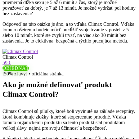
priemerná dĺžka sexu je 5 až 6 minút a čas, ktorý je možné
považovať za dobrý, je 7 až 13 minút. Je možné vydržať pol hodiny
bez zastavenia?
Odpoveď na túto otázku je áno, a to vďaka Climax Control. Vďaka
tomuto ošetreniu budete môcť predĺžiť svoje trvanie v posteli z 5
alebo 10 minút, ktoré ste zvykli trvať, na viac ako 30 minút bez
zastavenia. Je to efektívna, bezpečná a rýchlo pracujúca metóda.
Climax Control
59 €
OBJEDNAŤ
[50% zľavy] • oficiálna stránka
Ako je možné definovať produkt
Climax Control?
Climax Control sú pilulky, ktoré boli vyvinuté na základe receptúry,
ktorá kombinuje zložky, ktoré sú stopercentne prírodné. Vďaka
tomuto organickému produktu sa tento produkt stal produktom
veľkej slávy, najmä pre svoju účinnosť a bezpečnosť.
S týmito tabletkami nebudete mať v posteli opäť žiadne problémy a