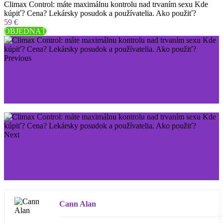
Climax Control: máte maximálnu kontrolu nad trvaním sexu Kde
kúpiť? Cena? Lekársky posudok a používatelia. Ako použiť?
59 €
OBJEDNAŤ
Previous
Maxatin: budete v posteli dobrí ako skutočné filmové
hviezdy. Kde kúpiť? Cena? Lekársky posudok a
používatelia. Ako použiť?
Next
Metadrol: pôjdete od obyčajného smrteľníka k bytosti
ako Hercules Kde kúpiť? Cena? Lekársky posudok a
používatelia. Ako použiť?
Cann Alan