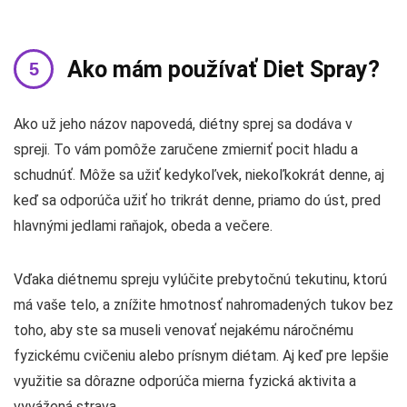
Ako mám používať Diet Spray?
Ako už jeho názov napovedá, diétny sprej sa dodáva v
spreji. To vám pomôže zaručene zmierniť pocit hladu a
schudnúť. Môže sa užiť kedykoľvek, niekoľkokrát denne, aj
keď sa odporúča užiť ho trikrát denne, priamo do úst, pred
hlavnými jedlami raňajok, obeda a večere.
Vďaka diétnemu spreju vylúčite prebytočnú tekutinu, ktorú
má vaše telo, a znížite hmotnosť nahromadených tukov bez
toho, aby ste sa museli venovať nejakému náročnému
fyzickému cvičeniu alebo prísnym diétam. Aj keď pre lepšie
využitie sa dôrazne odporúča mierna fyzická aktivita a
vyvážená strava.