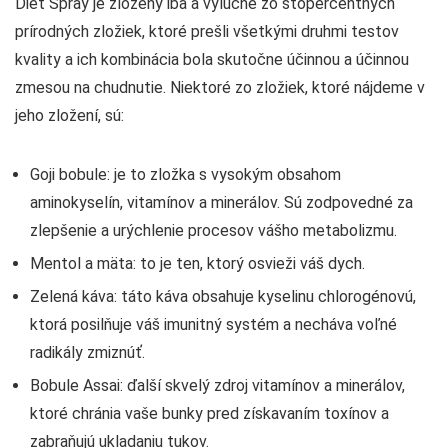
Diet Spray je zložený iba a výlučne zo stopercentných
prírodných zložiek, ktoré prešli všetkými druhmi testov
kvality a ich kombinácia bola skutočne účinnou a účinnou
zmesou na chudnutie. Niektoré zo zložiek, ktoré nájdeme v
jeho zložení, sú:
Goji bobule: je to zložka s vysokým obsahom
aminokyselín, vitamínov a minerálov. Sú zodpovedné za
zlepšenie a urýchlenie procesov vášho metabolizmu.
Mentol a mäta: to je ten, ktorý osvieži váš dych.
Zelená káva: táto káva obsahuje kyselinu chlorogénovú,
ktorá posilňuje váš imunitný systém a necháva voľné
radikály zmiznúť.
Bobule Assai: ďalší skvelý zdroj vitamínov a minerálov,
ktoré chránia vaše bunky pred získavaním toxínov a
zabraňujú ukladaniu tukov.