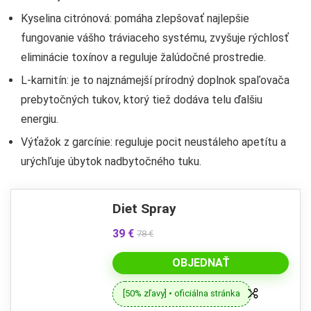
Kyselina citrónová: pomáha zlepšovať najlepšie
fungovanie vášho tráviaceho systému, zvyšuje rýchlosť
eliminácie toxínov a reguluje žalúdočné prostredie.
L-karnitín: je to najznámejší prírodný doplnok spaľovača
prebytočných tukov, ktorý tiež dodáva telu ďalšiu
energiu.
Výťažok z garcínie: reguluje pocit neustáleho apetítu a
urýchľuje úbytok nadbytočného tuku.
Diet Spray
39 €
78 €
OBJEDNAŤ
[50% zľavy] • oficiálna stránka