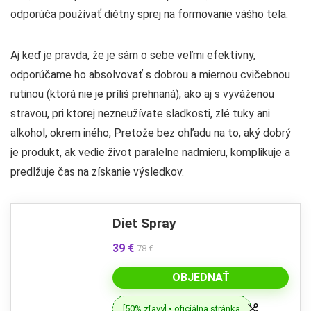
odporúča používať diétny sprej na formovanie vášho tela.
Aj keď je pravda, že je sám o sebe veľmi efektívny,
odporúčame ho absolvovať s dobrou a miernou cvičebnou
rutinou (ktorá nie je príliš prehnaná), ako aj s vyváženou
stravou, pri ktorej nezneužívate sladkosti, zlé tuky ani
alkohol, okrem iného, ​​Pretože bez ohľadu na to, aký dobrý
je produkt, ak vedie život paralelne nadmieru, komplikuje a
predlžuje čas na získanie výsledkov.
Diet Spray
39 €
78 €
OBJEDNAŤ
[50% zľavy] • oficiálna stránka