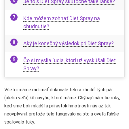
Je to s Diet Spray skutočne také ľahké?
Kde môžem zohnať Diet Spray na
chudnutie?
Aký je konečný výsledok pri Diet Spray?
Čo si myslia ľudia, ktorí už vyskúšali Diet
Spray?
Všetci máme radi mať dokonalé telo a zhodiť tých pár
(alebo veľa) kíl navyše, ktoré máme. Chýbajú nám tie roky,
keď sme boli mladší a prírastok hmotnosti nás až tak
neovplyvnil, pretože telo fungovalo na sto a oveľa ľahšie
spaľovalo tuky.