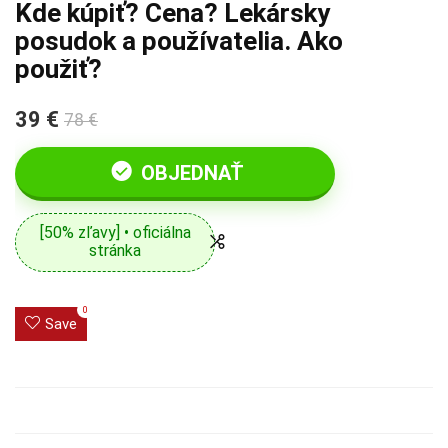
Kde kúpiť? Cena? Lekársky
posudok a používatelia. Ako
použiť?
39 €
78 €
OBJEDNAŤ
[50% zľavy] • oficiálna
stránka
0
Save