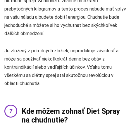
diétneho spreja. Schudnete značné množstvo
prebytočných kilogramov a tento proces nebude mať vplyv
na vašu náladu a budete dobití energiou. Chudnutie bude
jednoduché a môžete si ho vychutnať bez akýchkoľvek
ďalších obmedzení.
Je zložený z prírodných zložiek, neprodukuje závislosť a
môže sa používať niekoľkokrát denne bez obáv z
kontraindikácií alebo vedľajších účinkov. Vďaka tomu
všetkému sa diétny sprej stal skutočnou revolúciou v
oblasti chudnutia.
Kde môžem zohnať Diet Spray
na chudnutie?