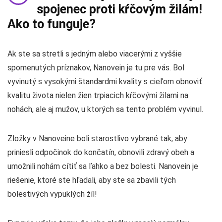
spojenec proti kŕčovým žilám!
Ako to funguje?
Ak ste sa stretli s jedným alebo viacerými z vyššie
spomenutých príznakov, Nanovein je tu pre vás. Bol
vyvinutý s vysokými štandardmi kvality s cieľom obnoviť
kvalitu života nielen žien trpiacich kŕčovými žilami na
nohách, ale aj mužov, u ktorých sa tento problém vyvinul.
Zložky v Nanoveine boli starostlivo vybrané tak, aby
priniesli odpočinok do končatín, obnovili zdravý obeh a
umožnili nohám cítiť sa ľahko a bez bolesti. Nanovein je
riešenie, ktoré ste hľadali, aby ste sa zbavili tých
bolestivých vypuklých žíl!