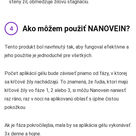
steny žíl, obmedzuje žilovú stagnáciu.
Ako môžem použiť NANOVEIN?
Tento produkt bol navrhnutý tak, aby fungoval efektívne a
jeho použitie je jednoduché pre všetkých.
Počet aplikácií gélu bude závisieť priamo od fázy, v ktorej
sa kŕčové žily nachádzajú. To znamená, že ľudia, ktorí majú
kŕčové žily vo fáze 1, 2 alebo 3, si môžu Nanovein naniesť
raz ráno, raz v noci na aplikovanú oblasť s úplne čistou
pokožkou.
Ak je fáza pokročilejšia, mala by sa aplikácia gélu vykonávať
3x denne a hojne.