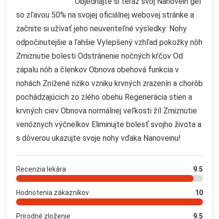
Objednajte si teraz svoj Nanovein gél
so zľavou 50% na svojej oficiálnej webovej stránke a
začnite si užívať jeho neuveriteľné výsledky: Nohy
odpočinutejšie a ľahšie Vylepšený vzhľad pokožky nôh
Zmiznutie bolesti Odstránenie nočných kŕčov Od
zápalu nôh a členkov Obnova obehová funkcia v
nohách Znížené riziko vzniku krvných zrazenín a chorôb
pochádzajúcich zo zlého obehu Regenerácia stien a
krvných ciev Obnova normálnej veľkosti žíl Zmiznutie
venóznych výčnelkov Eliminujte bolesť svojho života a
s dôverou ukazujte svoje nohy vďaka Nanoveinu!
Recenzia lekára
9.5
Hodnotenia zákazníkov
10
Prírodné zloženie
9.5