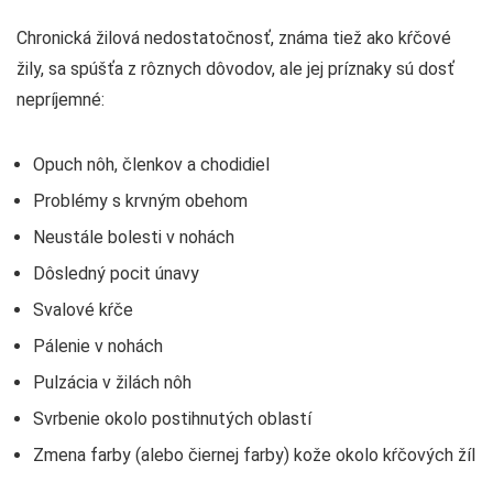
Chronická žilová nedostatočnosť, známa tiež ako kŕčové
žily, sa spúšťa z rôznych dôvodov, ale jej príznaky sú dosť
nepríjemné:
Opuch nôh, členkov a chodidiel
Problémy s krvným obehom
Neustále bolesti v nohách
Dôsledný pocit únavy
Svalové kŕče
Pálenie v nohách
Pulzácia v žilách nôh
Svrbenie okolo postihnutých oblastí
Zmena farby (alebo čiernej farby) kože okolo kŕčových žíl