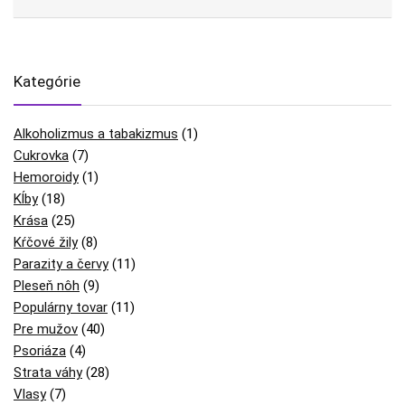
Kategórie
Alkoholizmus a tabakizmus
(1)
Cukrovka
(7)
Hemoroidy
(1)
Kĺby
(18)
Krása
(25)
Kŕčové žily
(8)
Parazity a červy
(11)
Pleseň nôh
(9)
Populárny tovar
(11)
Pre mužov
(40)
Psoriáza
(4)
Strata váhy
(28)
Vlasy
(7)