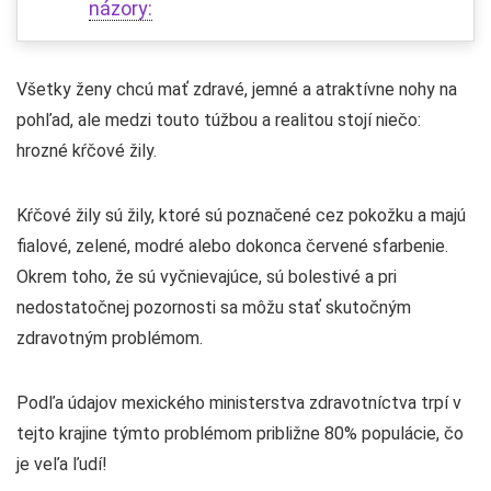
názory:
Všetky ženy chcú mať zdravé, jemné a atraktívne nohy na
pohľad, ale medzi touto túžbou a realitou stojí niečo:
hrozné kŕčové žily.
Kŕčové žily sú žily, ktoré sú poznačené cez pokožku a majú
fialové, zelené, modré alebo dokonca červené sfarbenie.
Okrem toho, že sú vyčnievajúce, sú bolestivé a pri
nedostatočnej pozornosti sa môžu stať skutočným
zdravotným problémom.
Podľa údajov mexického ministerstva zdravotníctva trpí v
tejto krajine týmto problémom približne 80% populácie, čo
je veľa ľudí!