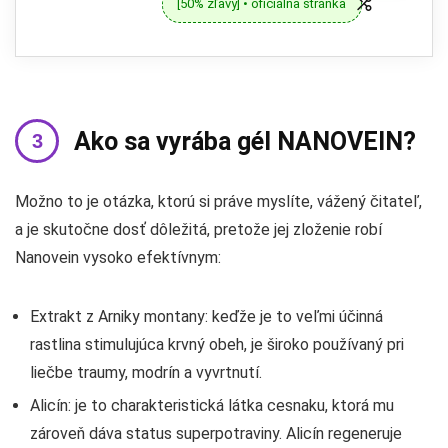
[50% zľavy] • oficiálna stránka
Ako sa vyrába gél NANOVEIN?
Možno to je otázka, ktorú si práve myslíte, vážený čitateľ,
a je skutočne dosť dôležitá, pretože jej zloženie robí
Nanovein vysoko efektívnym:
Extrakt z Arniky montany: keďže je to veľmi účinná
rastlina stimulujúca krvný obeh, je široko používaný pri
liečbe traumy, modrín a vyvrtnutí.
Alicín: je to charakteristická látka cesnaku, ktorá mu
zároveň dáva status superpotraviny. Alicín regeneruje