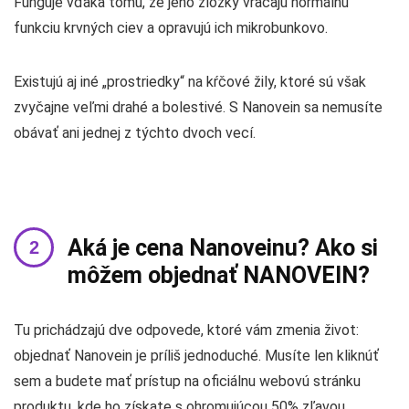
Funguje vďaka tomu, že jeho zložky vracajú normálnu
funkciu krvných ciev a opravujú ich mikrobunkovo.
Existujú aj iné „prostriedky“ na kŕčové žily, ktoré sú však
zvyčajne veľmi drahé a bolestivé. S Nanovein sa nemusíte
obávať ani jednej z týchto dvoch vecí.
Aká je cena Nanoveinu? Ako si
môžem objednať NANOVEIN?
Tu prichádzajú dve odpovede, ktoré vám zmenia život:
objednať Nanovein je príliš jednoduché. Musíte len kliknúť
sem a budete mať prístup na oficiálnu webovú stránku
produktu, kde ho získate s ohromujúcou 50% zľavou.