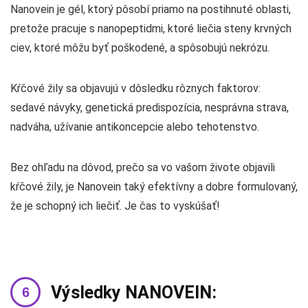
Nanovein je gél, ktorý pôsobí priamo na postihnuté oblasti,
pretože pracuje s nanopeptidmi, ktoré liečia steny krvných
ciev, ktoré môžu byť poškodené, a spôsobujú nekrózu.
Kŕčové žily sa objavujú v dôsledku rôznych faktorov:
sedavé návyky, genetická predispozícia, nesprávna strava,
nadváha, užívanie antikoncepcie alebo tehotenstvo.
Bez ohľadu na dôvod, prečo sa vo vašom živote objavili
kŕčové žily, je Nanovein taký efektívny a dobre formulovaný,
že je schopný ich liečiť. Je čas to vyskúšať!
Výsledky NANOVEIN: