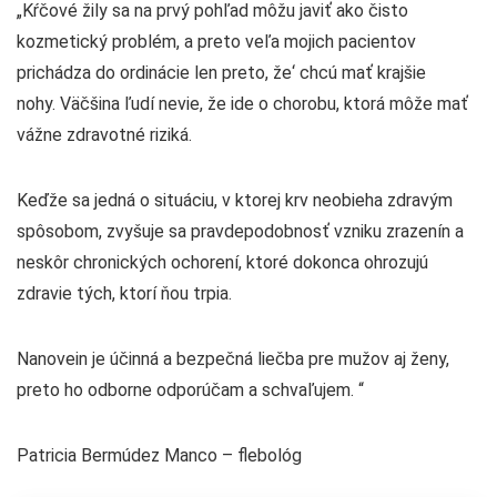
„Kŕčové žily sa na prvý pohľad môžu javiť ako čisto
kozmetický problém, a preto veľa mojich pacientov
prichádza do ordinácie len preto, že‘ chcú mať krajšie
nohy. Väčšina ľudí nevie, že ide o chorobu, ktorá môže mať
vážne zdravotné riziká.
Keďže sa jedná o situáciu, v ktorej krv neobieha zdravým
spôsobom, zvyšuje sa pravdepodobnosť vzniku zrazenín a
neskôr chronických ochorení, ktoré dokonca ohrozujú
zdravie tých, ktorí ňou trpia.
Nanovein je účinná a bezpečná liečba pre mužov aj ženy,
preto ho odborne odporúčam a schvaľujem. “
Patricia Bermúdez Manco – flebológ