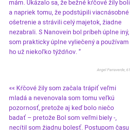
mám. Ukázalo sa, že bežné kŕčové žily boli
a napriek tomu, že podstúpili viacnásobné
ošetrenie a strávili celý majetok, žiadne
nezabrali. S Nanovein bol príbeh úplne iný,
som prakticky úplne vyliečený a používam
ho už niekoľko týždňov. “
Angel Parraverde, 6
«« Kŕčové žily som začala trápiť veľmi
mladá a nevenovala som tomu veľkú
pozornosť, pretože aj keď bolo niečo
badať – pretože Bol som veľmi biely -,
necítil som žiadnu bolesť. Postupom času