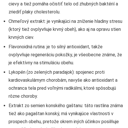
cievy a tiež pomáha očistiť telo od zhubných baktérií a
zriediť plaky cholesterolu.
Chmeľový extrakt: je vynikajúci na zníženie hladiny stresu
(ktorý tiež ovplyvňuje krvný obeh), ako aj na opravu stien
krvných ciev.
Flavonoidná rutina: je to silný antioxidant, takže
ovplyvňuje regeneráciu pokožky, je všeobecne známe, že
je efektívny na stimuláciu obehu.
Lykopén (zo zelených paradajok): spojenec proti
kardiovaskulárnym chorobám, navyše ako antioxidant a
ochranca tela pred voľnými radikálmi, ktoré spôsobujú
rôzne choroby.
Extrakt zo semien konského gaštanu: táto rastlina známa
tiež ako pagaštan konský, má vynikajúce vlastnosti v
prospech obehu, pretože okrem iných účinkov posilňuje