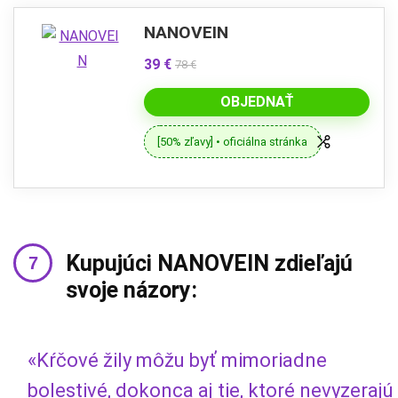
NANOVEIN
39 €
78 €
OBJEDNAŤ
[50% zľavy] • oficiálna stránka
Kupujúci NANOVEIN zdieľajú
svoje názory:
«Kŕčové žily môžu byť mimoriadne
bolestivé, dokonca aj tie, ktoré nevyzerajú