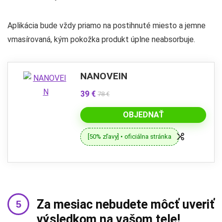
Aplikácia bude vždy priamo na postihnuté miesto a jemne
vmasírovaná, kým pokožka produkt úplne neabsorbuje.
NANOVEIN
39 €
78 €
OBJEDNAŤ
[50% zľavy] • oficiálna stránka
Za mesiac nebudete môcť uveriť
výsledkom na vašom tele!