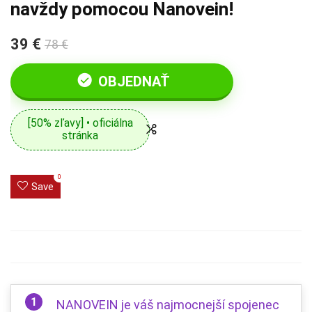
navždy pomocou Nanovein!
39 €
78 €
OBJEDNAŤ
[50% zľavy] • oficiálna
stránka
0
Save
NANOVEIN je váš najmocnejší spojenec