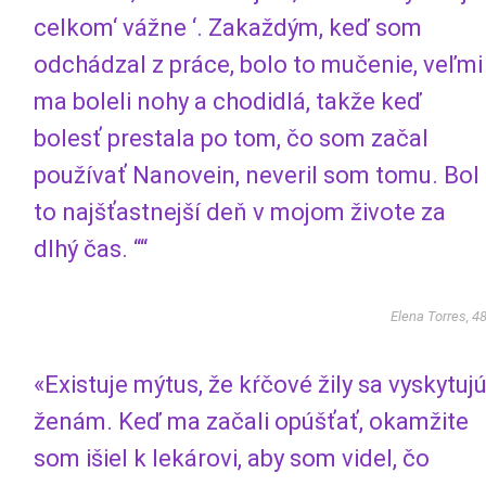
celkom‘ vážne ‘. Zakaždým, keď som
odchádzal z práce, bolo to mučenie, veľmi
ma boleli nohy a chodidlá, takže keď
bolesť prestala po tom, čo som začal
používať Nanovein, neveril som tomu. Bol
to najšťastnejší deň v mojom živote za
dlhý čas. ““
Elena Torres, 4
«Existuje mýtus, že kŕčové žily sa vyskytuj
ženám. Keď ma začali opúšťať, okamžite
som išiel k lekárovi, aby som videl, čo