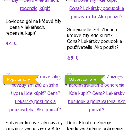
Levicose gél na kŕčové žily
– cena v lekárňach,
Somasnelle Gel: Zbohom
recenzie, kúpiť
kŕčové žily Kde kúpiť?
Cena? Lekársky posudok a
44 €
používatelia. Ako použiť?
59 €
Populárne
Odporúčané
Solvenin: kŕčové žily navždy
Remi Bloston: Znižuje
zmiznú z vášho života Kde
kardiovaskulárne ochorenia