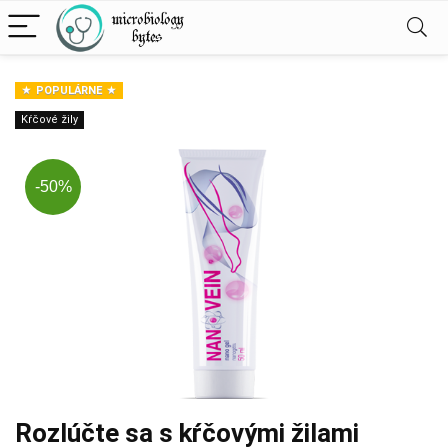
POPULÁRNE
Kŕčové žily
-50%
Rozlúčte sa s kŕčovými žilami