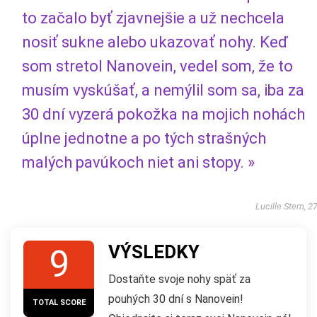
to začalo byť zjavnejšie a už nechcela
nosiť sukne alebo ukazovať nohy. Keď
som stretol Nanovein, vedel som, že to
musím vyskúšať, a nemýlil som sa, iba za
30 dní vyzerá pokožka na mojich nohách
úplne jednotne a po tých strašných
malých pavúkoch niet ani stopy. »
Lucille Stern, 2
VÝSLEDKY
9
Dostaňte svoje nohy späť za
pouhých 30 dní s Nanovein!
TOTAL SCORE