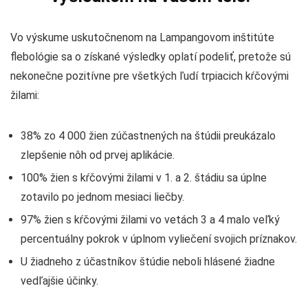
Vo výskume uskutočnenom na Lampangovom inštitúte
flebológie sa o získané výsledky oplatí podeliť, pretože sú
nekonečne pozitívne pre všetkých ľudí trpiacich kŕčovými
žilami:
38% zo 4 000 žien zúčastnených na štúdii preukázalo
zlepšenie nôh od prvej aplikácie.
100% žien s kŕčovými žilami v 1. a 2. štádiu sa úplne
zotavilo po jednom mesiaci liečby.
97% žien s kŕčovými žilami vo vetách 3 a 4 malo veľký
percentuálny pokrok v úplnom vyliečení svojich príznakov.
U žiadneho z účastníkov štúdie neboli hlásené žiadne
vedľajšie účinky.