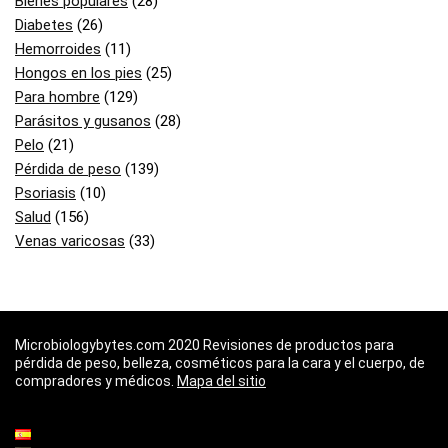
Bienes populares
(28)
Diabetes
(26)
Hemorroides
(11)
Hongos en los pies
(25)
Para hombre
(129)
Parásitos y gusanos
(28)
Pelo
(21)
Pérdida de peso
(139)
Psoriasis
(10)
Salud
(156)
Venas varicosas
(33)
Microbiologybytes.com 2020 Revisiones de productos para
pérdida de peso, belleza, cosméticos para la cara y el cuerpo, de
compradores y médicos.
Mapa del sitio