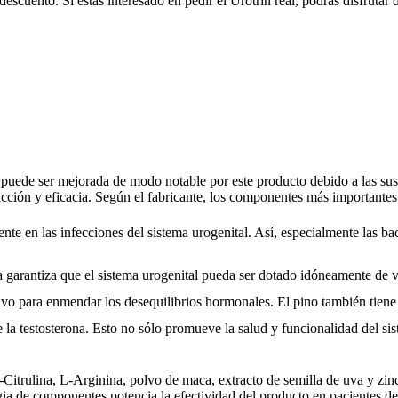
scuento. Si estás interesado en pedir el Urotrin real, podrás disfrutar 
 puede ser mejorada de modo notable por este producto debido a las sus
cción y eficacia. Según el fabricante, los componentes más importantes 
nte en las infecciones del sistema urogenital. Así, especialmente las ba
la garantiza que el sistema urogenital pueda ser dotado idóneamente de 
vo para enmendar los desequilibrios hormonales. El pino también tiene un
 la testosterona. Esto no sólo promueve la salud y funcionalidad del sis
itrulina, L-Arginina, polvo de maca, extracto de semilla de uva y zinc.
ia de componentes potencia la efectividad del producto en pacientes de d