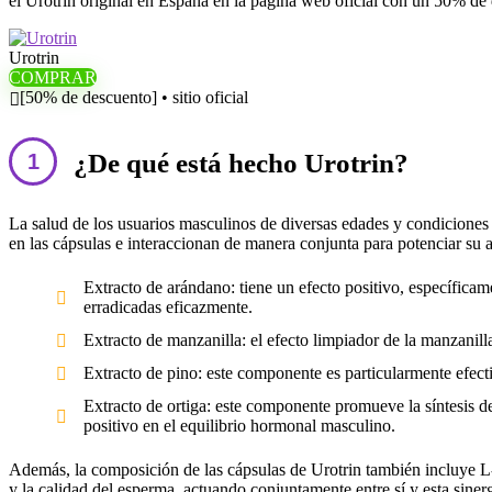
el Urotrin original en España en la página web oficial con un 50% de de
Urotrin
COMPRAR
[50% de descuento] • sitio oficial
¿De qué está hecho Urotrin?
La salud de los usuarios masculinos de diversas edades y condiciones
en las cápsulas e interaccionan de manera conjunta para potenciar su a
Extracto de arándano: tiene un efecto positivo, específicame
erradicadas eficazmente.
Extracto de manzanilla: el efecto limpiador de la manzanil
Extracto de pino: este componente es particularmente efecti
Extracto de ortiga: este componente promueve la síntesis de
positivo en el equilibrio hormonal masculino.
Además, la composición de las cápsulas de Urotrin también incluye L-C
y la calidad del esperma, actuando conjuntamente entre sí y esta sinerg