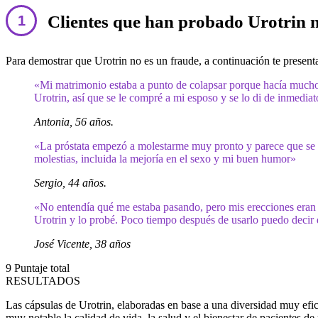
Clientes que han probado Urotrin 
Para demostrar que Urotrin no es un fraude, a continuación te presenta
«Mi matrimonio estaba a punto de colapsar porque hacía mucho
Urotrin, así que se le compré a mi esposo y se lo di de inmedia
Antonia, 56 años.
«La próstata empezó a molestarme muy pronto y parece que se de
molestias, incluida la mejoría en el sexo y mi buen humor»
Sergio, 44 años.
«No entendía qué me estaba pasando, pero mis erecciones eran d
Urotrin y lo probé. Poco tiempo después de usarlo puedo decir
José Vicente, 38 años
9
Puntaje total
RESULTADOS
Las cápsulas de Urotrin, elaboradas en base a una diversidad muy efi
muy notable la calidad de vida, la salud y el bienestar de pacientes d