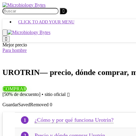
CLICK TO ADD YOUR MENU
Mejor precio
Para hombre
UROTRIN— precio, dónde comprar, mala
COMPRAR
[50% de descuento] • sitio oficial
Guardar
Saved
Removed
0
¿Cómo y por qué funciona Urotrin?
Precio y dónde comprar Urotrin