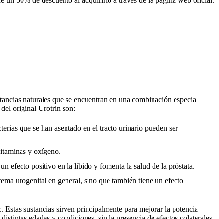
de un 50% de descuento al adquirirlo a través de la página web oficial.
tancias naturales que se encuentran en una combinación especial
del original Urotrin son:
cterias que se han asentado en el tracto urinario pueden ser
vitaminas y oxígeno.
 efecto positivo en la libido y fomenta la salud de la próstata.
tema urogenital en general, sino que también tiene un efecto
 Estas sustancias sirven principalmente para mejorar la potencia
istintas edades y condiciones, sin la presencia de efectos colaterales.