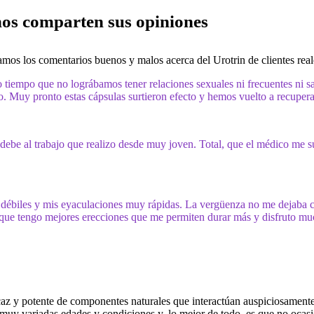
nos comparten sus opiniones
mos los comentarios buenos y malos acerca del Urotrin de clientes reale
 tiempo que no lográbamos tener relaciones sexuales ni frecuentes ni 
to. Muy pronto estas cápsulas surtieron efecto y hemos vuelto a recuper
be al trabajo que realizo desde muy joven. Total, que el médico me sugi
ébiles y mis eyaculaciones muy rápidas. La vergüenza no me dejaba cont
 que tengo mejores erecciones que me permiten durar más y disfruto mu
caz y potente de componentes naturales que interactúan auspiciosament
e muy variadas edades y condiciones y, lo mejor de todo, es que no ocasi