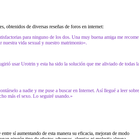
s, obtenidos de diversas reseñas de foros en internet:
satisfactorias para ninguno de los dos. Una muy buena amiga me recom
ar nuestra vida sexual y nuestro matrimonio».
rió usar Urotrin y esta ha sido la solución que me aliviado de todas l
árselo a nadie y me puse a buscar en Internet. Así llegué a leer sobr
cho más el sexo. Lo seguiré usando.»
e entre sí aumentando de esta manera su eficacia, mejoran de modo
onan ningún tipo de efectos adversos, alergias ni molestia alguna.