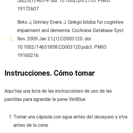
Jul;23(7):965-9. doi: 10.1002/ptr.2755. PMID:
19172607.
Birks J, Grimley Evans J. Ginkgo biloba for cognitive
impairment and dementia. Cochrane Database Syst
Rev. 2009 Jan 21;(1):CD003120. doi:
10.1002/14651858.CD003120.pub3. PMID:
19160216.
Instrucciones. Cómo tomar
Aquí hay una lista de las instrucciones de uso de las
pastillas para agrandar le pene VirilBlue:
Tomar una cápsula con agua antes del desayuno y otra
antes de la cena.