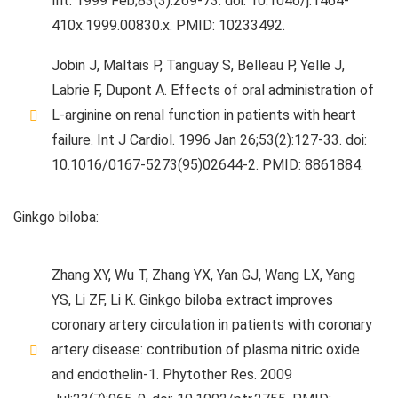
Int. 1999 Feb;83(3):269-73. doi: 10.1046/j.1464-
410x.1999.00830.x. PMID: 10233492.
Jobin J, Maltais P, Tanguay S, Belleau P, Yelle J,
Labrie F, Dupont A. Effects of oral administration of
L-arginine on renal function in patients with heart
failure. Int J Cardiol. 1996 Jan 26;53(2):127-33. doi:
10.1016/0167-5273(95)02644-2. PMID: 8861884.
Ginkgo biloba:
Zhang XY, Wu T, Zhang YX, Yan GJ, Wang LX, Yang
YS, Li ZF, Li K. Ginkgo biloba extract improves
coronary artery circulation in patients with coronary
artery disease: contribution of plasma nitric oxide
and endothelin-1. Phytother Res. 2009