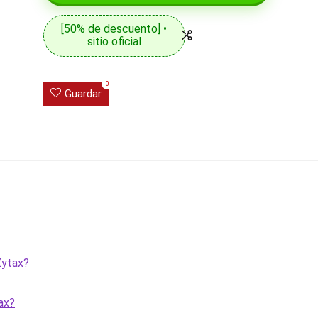
[50% de descuento] •
sitio oficial
0
Guardar
Zytax?
ax?