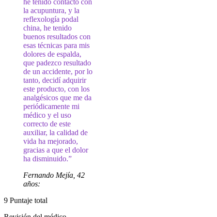
he tenido contacto con
la acupuntura, y la
reflexología podal
china, he tenido
buenos resultados con
esas técnicas para mis
dolores de espalda,
que padezco resultado
de un accidente, por lo
tanto, decidí adquirir
este producto, con los
analgésicos que me da
periódicamente mi
médico y el uso
correcto de este
auxiliar, la calidad de
vida ha mejorado,
gracias a que el dolor
ha disminuido.”
Fernando Mejía, 42
años:
9
Puntaje total
Revisión del médico