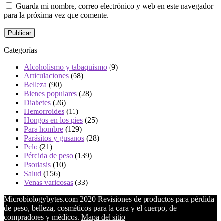
Guarda mi nombre, correo electrónico y web en este navegador
para la próxima vez que comente.
Categorías
Alcoholismo y tabaquismo
(9)
Articulaciones
(68)
Belleza
(90)
Bienes populares
(28)
Diabetes
(26)
Hemorroides
(11)
Hongos en los pies
(25)
Para hombre
(129)
Parásitos y gusanos
(28)
Pelo
(21)
Pérdida de peso
(139)
Psoriasis
(10)
Salud
(156)
Venas varicosas
(33)
Microbiologybytes.com 2020 Revisiones de productos para pérdida
de peso, belleza, cosméticos para la cara y el cuerpo, de
compradores y médicos.
Mapa del sitio