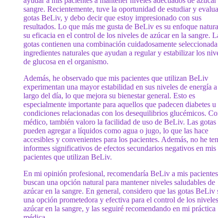
ayudar a mis pacientes a mantener niveles adecuados de azúcar 
sangre. Recientemente, tuve la oportunidad de estudiar y evalua
gotas BeLiv, y debo decir que estoy impresionado con sus
resultados. Lo que más me gusta de BeLiv es su enfoque natura
su eficacia en el control de los niveles de azúcar en la sangre. L
gotas contienen una combinación cuidadosamente seleccionada
ingredientes naturales que ayudan a regular y estabilizar los niv
de glucosa en el organismo.
Además, he observado que mis pacientes que utilizan BeLiv
experimentan una mayor estabilidad en sus niveles de energía a
largo del día, lo que mejora su bienestar general. Esto es
especialmente importante para aquellos que padecen diabetes u 
condiciones relacionadas con los desequilibrios glucémicos. C
médico, también valoro la facilidad de uso de BeLiv. Las gotas
pueden agregar a líquidos como agua o jugo, lo que las hace
accesibles y convenientes para los pacientes. Además, no he te
informes significativos de efectos secundarios negativos en mis
pacientes que utilizan BeLiv.
En mi opinión profesional, recomendaría BeLiv a mis paciente
buscan una opción natural para mantener niveles saludables de
azúcar en la sangre. En general, considero que las gotas BeLiv
una opción prometedora y efectiva para el control de los nivele
azúcar en la sangre, y las seguiré recomendando en mi práctica
médica.