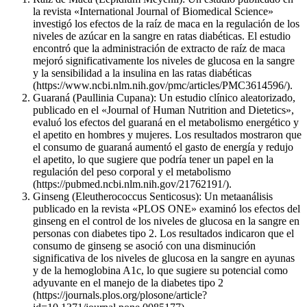
la revista «International Journal of Biomedical Science»
investigó los efectos de la raíz de maca en la regulación de los
niveles de azúcar en la sangre en ratas diabéticas. El estudio
encontró que la administración de extracto de raíz de maca
mejoró significativamente los niveles de glucosa en la sangre
y la sensibilidad a la insulina en las ratas diabéticas
(https://www.ncbi.nlm.nih.gov/pmc/articles/PMC3614596/).
Guaraná (Paullinia Cupana): Un estudio clínico aleatorizado,
publicado en el «Journal of Human Nutrition and Dietetics»,
evaluó los efectos del guaraná en el metabolismo energético y
el apetito en hombres y mujeres. Los resultados mostraron que
el consumo de guaraná aumentó el gasto de energía y redujo
el apetito, lo que sugiere que podría tener un papel en la
regulación del peso corporal y el metabolismo
(https://pubmed.ncbi.nlm.nih.gov/21762191/).
Ginseng (Eleutherococcus Senticosus): Un metaanálisis
publicado en la revista «PLOS ONE» examinó los efectos del
ginseng en el control de los niveles de glucosa en la sangre en
personas con diabetes tipo 2. Los resultados indicaron que el
consumo de ginseng se asoció con una disminución
significativa de los niveles de glucosa en la sangre en ayunas
y de la hemoglobina A1c, lo que sugiere su potencial como
adyuvante en el manejo de la diabetes tipo 2
(https://journals.plos.org/plosone/article?