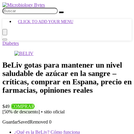
CLICK TO ADD YOUR MENU
Diabetes
BeLiv gotas para mantener un nivel
saludable de azúcar en la sangre –
críticas, comprar en Espana, precio en
farmacias, opiniones reales
$49
COMPRAR
[50% de descuento] • sitio oficial
Guardar
Saved
Removed
0
¿Qué es la BeLiv? Cómo funciona