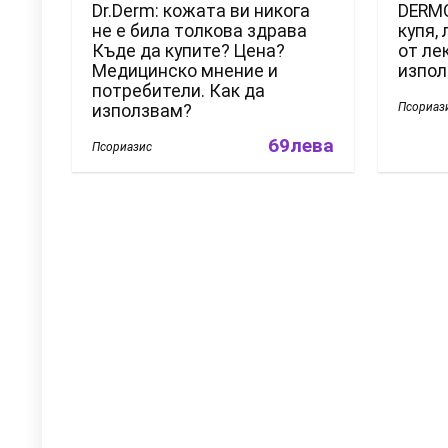
DERMO
Dr.Derm: кожата ви никога
купя,
не е била толкова здрава
от ле
Къде да купите? Цена?
изпо
Медицинско мнение и
потребители. Как да
Псориаз
използвам?
69лева
Псориазис