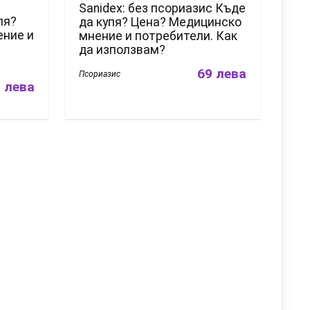
Sanidex: без псориазис Къде
пя?
да купя? Цена? Медицинско
ение и
мнение и потребители. Как
да използвам?
69 лева
Псориазис
 лева