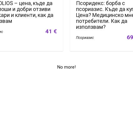
LIOS – цена, къде да
Псоридекс: борба с
 лоши и добри отзиви
псориазис. Къде да ку
кари и клиенти, как да
Цена? Медицинско мн
лзвам
потребители. Как да
използвам?
41 €
ис
69
Псориазис
No more!