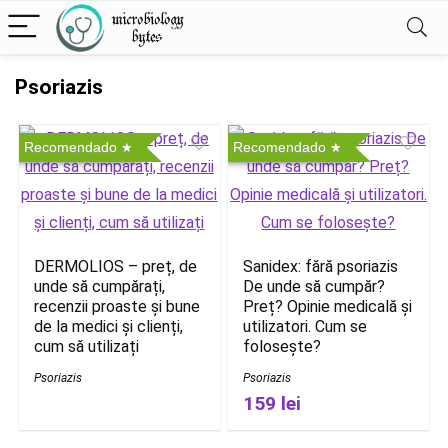
Psoriazis
Recomendado
Recomendado
DERMOLIOS – preț, de
Sanidex: fără psoriazis
unde să cumpărați,
De unde să cumpăr?
recenzii proaste și bune
Preț? Opinie medicală și
de la medici și clienți,
utilizatori. Cum se
cum să utilizați
folosește?
Psoriazis
Psoriazis
159 lei