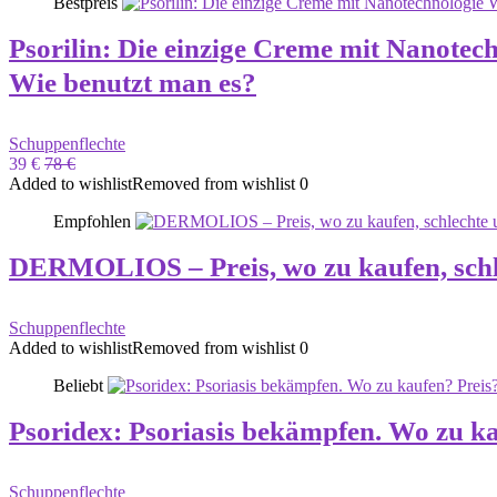
Bestpreis
Psorilin: Die einzige Creme mit Nanote
Wie benutzt man es?
Schuppenflechte
39 €
78 €
Added to wishlist
Removed from wishlist
0
Empfohlen
DERMOLIOS – Preis, wo zu kaufen, schl
Schuppenflechte
Added to wishlist
Removed from wishlist
0
Beliebt
Psoridex: Psoriasis bekämpfen. Wo zu k
Schuppenflechte