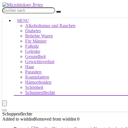
MENU
Alkoholismus und Rauchen
Diabetes
Beliebte Waren
Für Männer
Fußpilz
Gelenke
Gesundheit
Gewichtsverlust
Haar
Parasiten
Krampfadern
Hämorrhoiden
Schönheit
Schuppenflechte
Schuppenflechte
Added to wishlist
Removed from wishlist
0