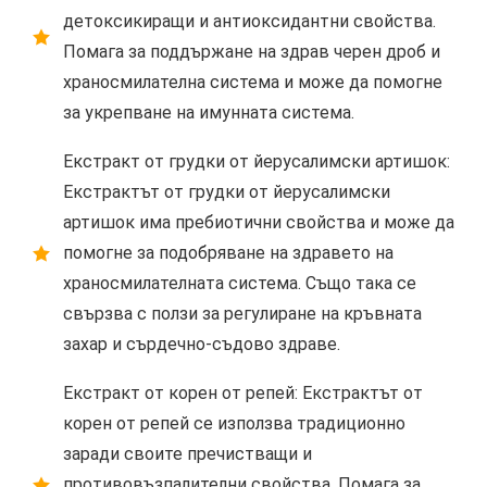
детоксикиращи и антиоксидантни свойства.
Помага за поддържане на здрав черен дроб и
храносмилателна система и може да помогне
за укрепване на имунната система.
Екстракт от грудки от йерусалимски артишок:
Екстрактът от грудки от йерусалимски
артишок има пребиотични свойства и може да
помогне за подобряване на здравето на
храносмилателната система. Също така се
свързва с ползи за регулиране на кръвната
захар и сърдечно-съдово здраве.
Екстракт от корен от репей: Екстрактът от
корен от репей се използва традиционно
заради своите пречистващи и
противовъзпалителни свойства. Помага за