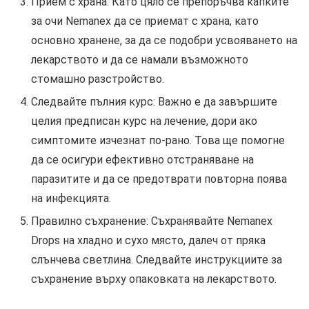
Прием с храна: Като цяло се препоръчва капките
за очи Nemanex да се приемат с храна, като
основно хранене, за да се подобри усвояването на
лекарството и да се намали възможното
стомашно разстройство.
Следвайте пълния курс: Важно е да завършите
целия предписан курс на лечение, дори ако
симптомите изчезнат по-рано. Това ще помогне
да се осигури ефективно отстраняване на
паразитите и да се предотврати повторна поява
на инфекцията.
Правилно съхранение: Съхранявайте Nemanex
Drops на хладно и сухо място, далеч от пряка
слънчева светлина. Следвайте инструкциите за
съхранение върху опаковката на лекарството.