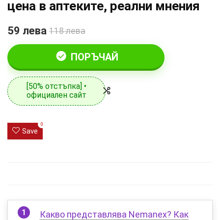
цена в аптеките, реални мнения
59 лева
118 лева
ПОРЪЧАЙ
[50% отстъпка] •
официален сайт
0
Save
Какво представлява Nemanex? Как