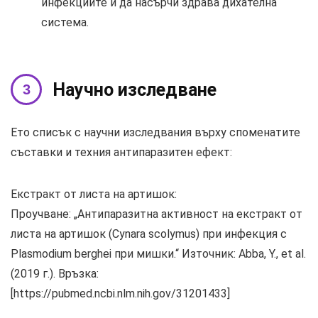
инфекциите и да насърчи здрава дихателна
система.
Научно изследване
Ето списък с научни изследвания върху споменатите
съставки и техния антипаразитен ефект:
Екстракт от листа на артишок:
Проучване: „Антипаразитна активност на екстракт от
листа на артишок (Cynara scolymus) при инфекция с
Plasmodium berghei при мишки.“ Източник: Abba, Y., et al.
(2019 г.). Връзка:
[https://pubmed.ncbi.nlm.nih.gov/31201433]