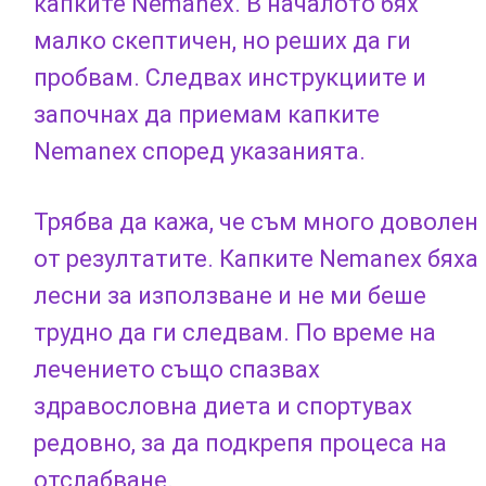
капките Nemanex. В началото бях
малко скептичен, но реших да ги
пробвам. Следвах инструкциите и
започнах да приемам капките
Nemanex според указанията.
Трябва да кажа, че съм много доволен
от резултатите. Капките Nemanex бяха
лесни за използване и не ми беше
трудно да ги следвам. По време на
лечението също спазвах
здравословна диета и спортувах
редовно, за да подкрепя процеса на
отслабване.