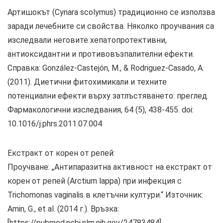
Артишокът (Cynara scolymus) традиционно се използва
заради лечебните си свойства. Няколко проучвания са
изследвали неговите хепатопротективни,
антиоксидантни и противовъзпалителни ефекти.
Справка: González-Castejón, M., & Rodriguez-Casado, A.
(2011). Диетични фитохимикали и техните
потенциални ефекти върху затлъстяването: преглед.
Фармакологични изследвания, 64 (5), 438-455. doi:
10.1016/j.phrs.2011.07.004
Екстракт от корен от репей:
Проучване: „Антипаразитна активност на екстракт от
корен от репей (Arctium lappa) при инфекция с
Trichomonas vaginalis в клетъчни култури.“ Източник:
Amin, G., et al. (2014 г.). Връзка:
[https://pubmed.ncbi.nlm.nih.gov/24783484]