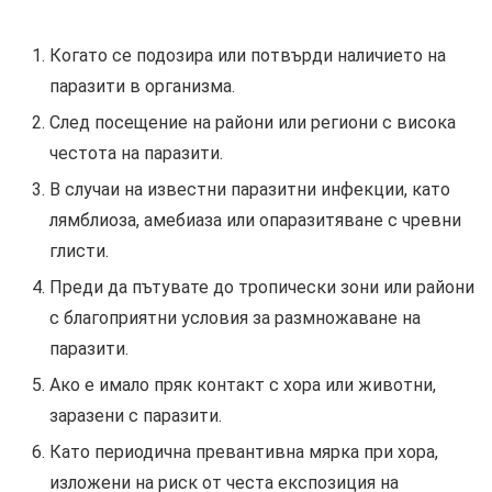
Когато се подозира или потвърди наличието на
паразити в организма.
След посещение на райони или региони с висока
честота на паразити.
В случаи на известни паразитни инфекции, като
лямблиоза, амебиаза или опаразитяване с чревни
глисти.
Преди да пътувате до тропически зони или райони
с благоприятни условия за размножаване на
паразити.
Ако е имало пряк контакт с хора или животни,
заразени с паразити.
Като периодична превантивна мярка при хора,
изложени на риск от честа експозиция на