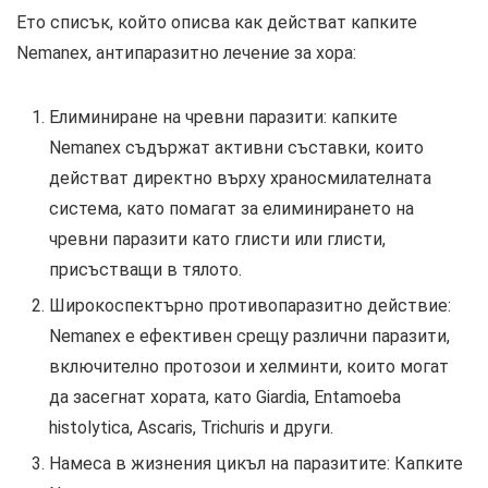
Ето списък, който описва как действат капките
Nemanex, антипаразитно лечение за хора:
Елиминиране на чревни паразити: капките
Nemanex съдържат активни съставки, които
действат директно върху храносмилателната
система, като помагат за елиминирането на
чревни паразити като глисти или глисти,
присъстващи в тялото.
Широкоспектърно противопаразитно действие:
Nemanex е ефективен срещу различни паразити,
включително протозои и хелминти, които могат
да засегнат хората, като Giardia, Entamoeba
histolytica, Ascaris, Trichuris и други.
Намеса в жизнения цикъл на паразитите: Капките