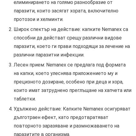
елиминирането на голямо разнообразие от
паразити, които засягат хората, включително
протозои и хелминти.
Широк спектър на действие: капките Nemanex са
способни да действат срещу различни видове
паразити, което ги прави подходящи за лечение на
различни паразитни инфекции.
Лесен прием: Nemanex се предлага под формата
на капки, което улеснява приложението му и
прецизното дозиране, особено при деца и хора,
които имат затруднено преглъщане на хапчета или
таблетки.
Удължено действие: Капките Nemanex осигуряват
дълготраен ефект, като предотвратяват
повторното заразяване и размножаването на
паразитите в организма.