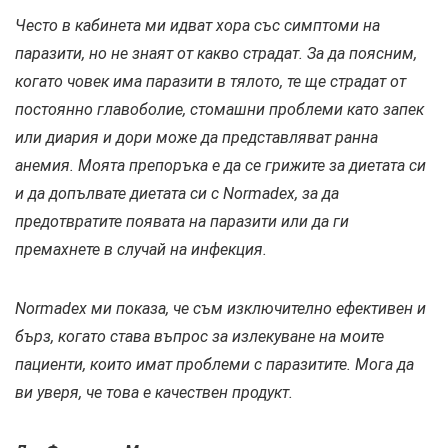
Често в кабинета ми идват хора със симптоми на
паразити, но не знаят от какво страдат. За да поясним,
когато човек има паразити в тялото, те ще страдат от
постоянно главоболие, стомашни проблеми като запек
или диария и дори може да представляват ранна
анемия. Моята препоръка е да се грижите за диетата си
и да допълвате диетата си с Normadex, за да
предотвратите появата на паразити или да ги
премахнете в случай на инфекция.
Normadex ми показа, че съм изключително ефективен и
бърз, когато става въпрос за излекуване на моите
пациенти, които имат проблеми с паразитите. Мога да
ви уверя, че това е качествен продукт.