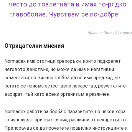
често до тоалетната и имах по-рядко
главоболие. Чувствам се по-добре.
Арасели Ортис, 54 годин
Oтрицателни мнения
Normadex има стотици препоръки, които подкрепят
неговото действие, но може да има и негативни
коментари, но винаги трябва да се има предвид, че
когато се приема естествено лекарство, резултатите
варират, тъй като всеки организъм е различен.
Normadex работи за борба с паразитите, но някои хора
го използват при състояния, различни от лекарството.
Препоръчва се да прочетете правилно инструкциите и