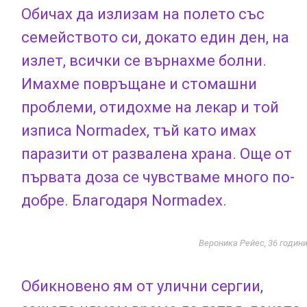
Обичах да излизам на полето със
семейството си, докато един ден, на
излет, всички се върнахме болни.
Имахме повръщане и стомашни
проблеми, отидохме на лекар и той
изписа Normadex, тъй като имах
паразити от развалена храна. Още от
първата доза се чувстваме много по-
добре. Благодаря Normadex.
Вероника Рейес, 36 годин
Обикновено ям от улични сергии,