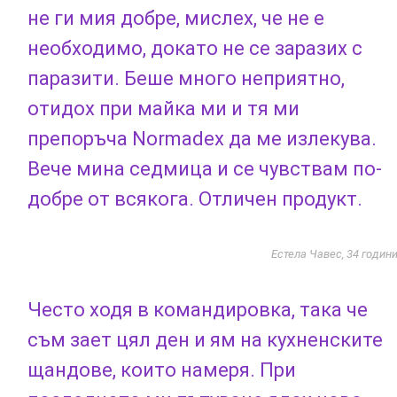
не ги мия добре, мислех, че не е
необходимо, докато не се заразих с
паразити. Беше много неприятно,
отидох при майка ми и тя ми
препоръча Normadex да ме излекува.
Вече мина седмица и се чувствам по-
добре от всякога. Отличен продукт.
Естела Чавес, 34 годин
Често ходя в командировка, така че
съм зает цял ​​ден и ям на кухненските
щандове, които намеря. При