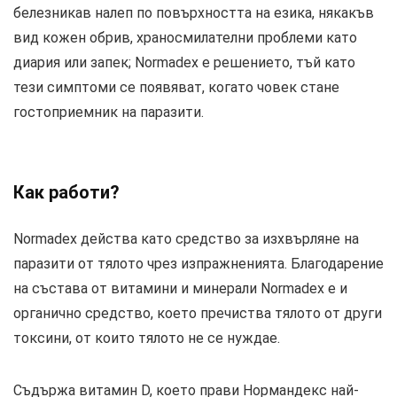
белезникав налеп по повърхността на езика, някакъв
вид кожен обрив, храносмилателни проблеми като
диария или запек; Normadex е решението, тъй като
тези симптоми се появяват, когато човек стане
гостоприемник на паразити.
Как работи?
Normadex действа като средство за изхвърляне на
паразити от тялото чрез изпражненията. Благодарение
на състава от витамини и минерали Normadex е и
органично средство, което пречиства тялото от други
токсини, от които тялото не се нуждае.
Съдържа витамин D, което прави Нормандекс най-