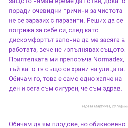
защото нямам време да готвя, докато
поради очевидни причини за чистота
не се заразих с паразити. Реших да се
погрижа за себе си, след като
дискомфортът започна да ме засяга в
работата, вече не изпълнявах същото.
Приятелката ми препоръча Normadex,
тъй като тя също се храни на улицата.
Обичам го, това е само едно хапче на
ден и сега съм сигурен, че съм здрав.
Тереза Мартинез, 28 годин
Обичам да ям плодове, но обикновено