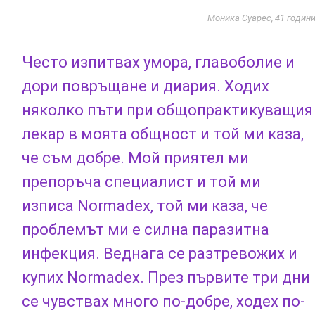
Моника Суарес, 41 годин
Често изпитвах умора, главоболие и
дори повръщане и диария. Ходих
няколко пъти при общопрактикуващия
лекар в моята общност и той ми каза,
че съм добре. Мой приятел ми
препоръча специалист и той ми
изписа Normadex, той ми каза, че
проблемът ми е силна паразитна
инфекция. Веднага се разтревожих и
купих Normadex. През първите три дни
се чувствах много по-добре, ходех по-