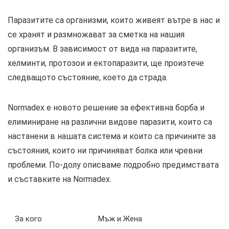
Паразитите са организми, които живеят вътре в нас и
се хранят и размножават за сметка на нашия
организъм. В зависимост от вида на паразитите,
хелминти, протозои и ектопаразити, ще произтече
следващото състояние, което да страда.
Normadex е новото решение за ефективна борба и
елиминиране на различни видове паразити, които са
настанени в нашата система и които са причините за
състояния, които ни причиняват болка или чревни
проблеми. По-долу описваме подробно предимствата
и съставките на Normadex.
За кого
Мъж и Жена