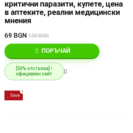
критични паразити, купете, цена
в аптеките, реални медицински
мнения
69 BGN
138 BGN
ПОРЪЧАЙ
[50% отстъпка] •
официален сайт
0
Save