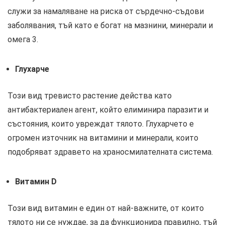
служи за намаляване на риска от сърдечно-съдови
заболявания, тъй като е богат на мазнини, минерали и
омега 3.
Глухарче
Този вид тревисто растение действа като
антибактериален агент, който елиминира паразити и
състояния, които увреждат тялото. Глухарчето е
огромен източник на витамини и минерали, които
подобряват здравето на храносмилателната система.
Витамин D
Този вид витамин е един от най-важните, от които
тялото ни се нуждае, за да функционира правилно, тъй