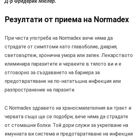
Д-р Фредерик Мюлер.
Резултати от приема на Normadex
При честа употреба на Normadex вече няма да
страдате от симптоми като главоболие, диария,
световъртеж, хронична умора или запек. Лекарството
елиминира паразитите и червеите в тялото ви и е
отговорно за създаването на бариера за
предотвратяване на по-нататъшна инфекция или
разпространение на паразити.
С Normadex здравето на храносмилателния ви тракт и
червата също ще се подобри, вече няма да страдате
от стомашни болки. Той дори служи за укрепване на
имунната ви система и предотвратяване на инфекции