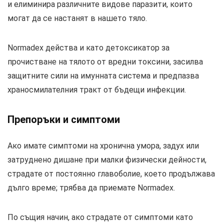
и елиминира различните видове паразити, които
могат да се настанят в нашето тяло.
Normadex действа и като детоксикатор за
прочистване на тялото от вредни токсини, засилва
защитните сили на имунната система и предпазва
храносмилателния тракт от бъдещи инфекции.
Препоръки и симптоми
Ако имате симптоми на хронична умора, задух или
затруднено дишане при малки физически дейности,
страдате от постоянно главоболие, което продължава
дълго време; трябва да приемате Normadex.
По същия начин, ако страдате от симптоми като