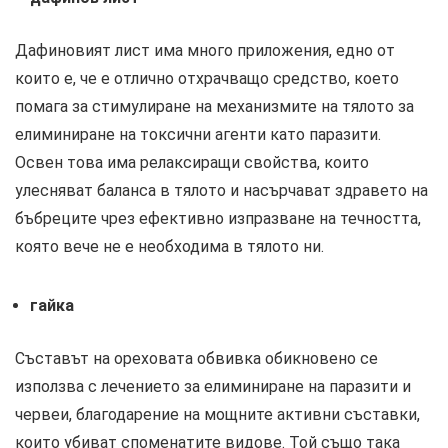
Дафиновият лист има много приложения, едно от
които е, че е отлично отхрачващо средство, което
помага за стимулиране на механизмите на тялото за
елиминиране на токсични агенти като паразити.
Освен това има релаксиращи свойства, които
улесняват баланса в тялото и насърчават здравето на
бъбреците чрез ефективно изпразване на течността,
която вече не е необходима в тялото ни.
гайка
Съставът на ореховата обвивка обикновено се
използва с лечението за елиминиране на паразити и
червеи, благодарение на мощните активни съставки,
които убиват споменатите видове. Той също така