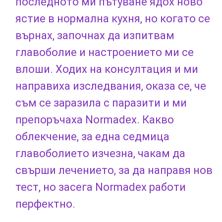
последното ми пътуване ядох ново
ястие в нормална кухня, но когато се
върнах, започнах да изпитвам
главоболие и настроението ми се
влоши. Ходих на консултация и ми
направиха изследвания, оказа се, че
съм се заразила с паразити и ми
препоръчаха Normadex. Какво
облекчение, за една седмица
главоболието изчезна, чакам да
свърши лечението, за да направя нов
тест, но засега Normadex работи
перфектно.