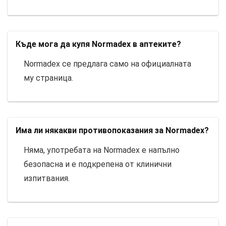
Къде мога да купя Normadex в аптеките?
Normadex се предлага само на официалната
му страница.
Има ли някакви противопоказания за Normadex?
Няма, употребата на Normadex е напълно
безопасна и е подкрепена от клинични
изпитвания.