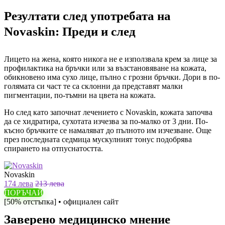
Резултати след употребата на
Novaskin: Преди и след
Лицето на жена, която никога не е използвала крем за лице за
профилактика на бръчки или за възстановяване на кожата,
обикновено има сухо лице, пълно с грозни бръчки. Дори в по-
голямата си част те са склонни да представят малки
пигментации, по-тъмни на цвета на кожата.
Но след като започнат лечението с Novaskin, кожата започва
да се хидратира, сухотата изчезва за по-малко от 3 дни. По-
късно бръчките се намаляват до пълното им изчезване. Още
през последната седмица мускулният тонус подобрява
спирането на отпуснатостта.
Novaskin
174 лева
213 лева
ПОРЪЧАЙ
[50% отстъпка] • официален сайт
Заверено медицинско мнение