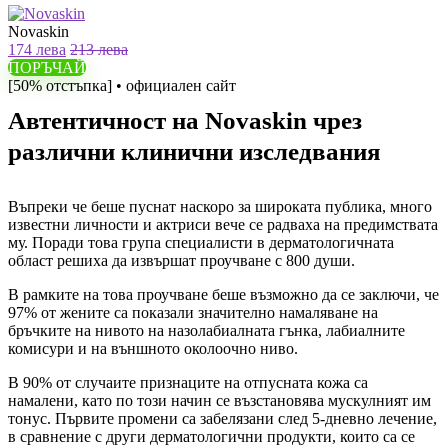
Novaskin
174 лева
213 лева
ПОРЪЧАЙ
[50% отстъпка] • официален сайт
Автентичност на Novaskin чрез
различни клинични изследвания
Въпреки че беше пуснат наскоро за широката публика, много
известни личности и актриси вече се радваха на предимствата
му. Поради това група специалисти в дерматологичната
област решиха да извършат проучване с 800 души.
В рамките на това проучване беше възможно да се заключи, че
97% от жените са показали значително намаляване на
бръчките на нивото на назолабиалната гънка, лабиалните
комисури и на външното околоочно ниво.
В 90% от случаите признаците на отпусната кожа са
намалени, като по този начин се възстановява мускулният им
тонус. Първите промени са забелязани след 5-дневно лечение,
в сравнение с други дерматологични продукти, които са се