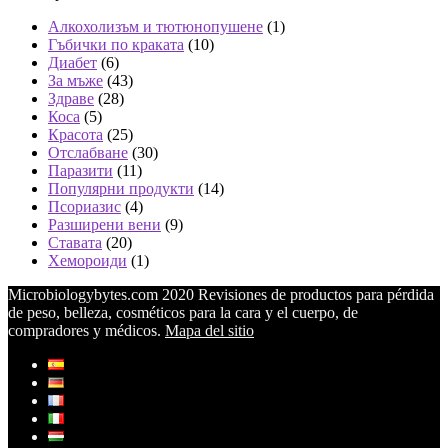
Алкохолизъм и тютюнопушене
(1)
Гъбички по краката
(10)
Диабет
(6)
За мъже
(43)
Здраве
(28)
Коса
(5)
Красота
(25)
Отслабване
(30)
Паразити
(11)
Популярни продукти
(14)
Псориазис
(4)
Разширени вени
(9)
Ставата
(20)
Хемороиди
(1)
Microbiologybytes.com 2020 Revisiones de productos para pérdida
de peso, belleza, cosméticos para la cara y el cuerpo, de
compradores y médicos.
Mapa del sitio