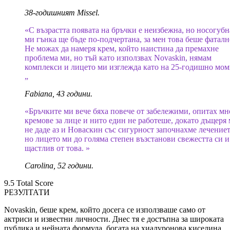
38-годишният Missel.
«С възрастта появата на бръчки е неизбежна, но носогубн
ми гънка ще бъде по-подчертана, за мен това беше фаталн
Не можах да намеря крем, който наистина да премахне
проблема ми, но тъй като използвах Novaskin, нямам
комплекси и лицето ми изглежда като на 25-годишно мом
„
Fabiana, 43 години.
«Бръчките ми вече бяха повече от забележими, опитах мн
кремове за лице и нито един не работеше, докато дъщеря
не даде аз и Новаскин със сигурност започнахме лечениет
но лицето ми до голяма степен възстанови свежестта си и
щастлив от това. »
Carolina, 52 години.
9.5
Total Score
РЕЗУЛТАТИ
Novaskin, беше крем, който досега се използваше само от
актриси и известни личности. Днес тя е достъпна за широката
публика и нейната формула, богата на хиалуронова киселина,