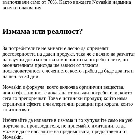
възползвали само от 70%. Както виждате Novaskin надмина
всички очаквания.
Измама или реалност?
За потребителите не винаги е лесно да определят
достоверността на даден продукт, така че е важно да разчитат
на научни доказателства и мнението на потребителите, но
окончателната присъда ще зависи от тяхната
последователност с лечението, което трябва да бъде два пъти
на ден. за 30 дни.
Novaskin е формула, която включва органични вещества,
чиято ефективност е доказана от хиляди потребители, които
сега го препоръчват. Това е истински продукт, който няма
странични ефекти или алергични реакции при хората, които
го използват.
Избягвайте да изпадате в измама и го купувайте само на уеб
портала на производителя, не приемайте имитации, за да
можете да се насладите на предимствата, предоставени от
Novaskin.