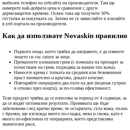
мобилен телефон на уебсайта на производителя. Там ще
намерите най-добрата цена в сравнение с други
дермозащитни кремове. Освен това ще получите 50%
отстъпка за покупката си. Затова не се замисляйте и влизайте
в уеб портала на производителя.
Как да използвате Novaskin правилно
Първото нещо, което трябва да направите, е да измиете
лицето си със сапун за лице.
Премахнете излишния грим (с помощта на препарат за
почистване на грим, подходящ за вашия тип кожа).
Нанесете крема с топката на средния или безименния
пръст внимателно и кръгово, докато изчезне.
Повтаряйте операцията два пъти на ден (веднъж сутрин
и отново през нощта), за по-голяма ефективност.
Този продукт трябва да се използва за период от 4 седмици, за
да се видят оптимални резултати. Промяната ще бъде
забележима след кратко време, че остарялата, суха кожа, пълна
с бръчки, ще изглежда много по-гладка, мека и свежа, като е
много по-ефективна от операцията, което представлява
значителен риск.