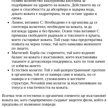
голямо количество хиалуронова киселина за
подобряване на здравето на кожата. Действието му се
крие в способността да абсорбира и задържа вода,
докато кожата е хидратирана, тя ще остане здрава и
свежа.
Лимон, витамин С: Необходимо е в организма да се
синтезира колагенът, необходим на кожата, за да
изглежда здрава и без бръчки. Освен това витамин С
премахва свободните радикали и токсините в кръвта,
които състаряват кожата. Той също така предотвратява
появата на черни точки, тъй като намалява мазнините
по лицето.
Магнезий: Борба със стареенето, тъй като водният
баланс на кожата е възстановен, което възстановява
тъканите и детоксикира епидермиса, като по този начин
се избягва акнето.
Естествен колаген: Той е най-разпространеният протеин
в организма, той не се намира само в кожата, но се
намира и в ставите, сухожилията и костните
структури. Novaskin има колаген за възстановяване на
тонуса и еластичността на кожата.
Всички тези естествени и органични елементи ще възстановят
кожата ви, като същевременно създават защитен филм, който я
предпазва от възможни повреди.