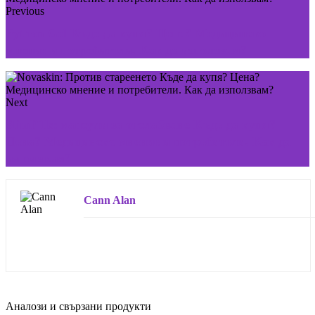
Previous
Python Gel Къде да купя? Цена? Медицинско
мнение и потребители. Как да използвам?
Next
SlimPills: капсули за отслабване Къде да купя?
Цена? Медицинско мнение и потребители. Как да
използвам?
Cann Alan
Аналози и свързани продукти