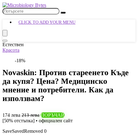
CLICK TO ADD YOUR MENU
Естествен
Красота
-18%
Novaskin: Против стареенето Къде
да купя? Цена? Медицинско
мнение и потребители. Как да
използвам?
174 лева
213 лева
ПОРЪЧАЙ
[50% отстъпка] • официален сайт
Save
Saved
Removed
0