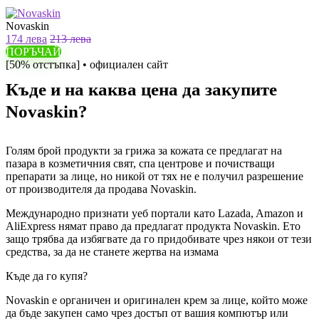
Novaskin
174 лева
213 лева
ПОРЪЧАЙ
[50% отстъпка] • официален сайт
Къде и на каква цена да закупите
Novaskin?
Голям брой продукти за грижа за кожата се предлагат на
пазара в козметичния свят, спа центрове и почистващи
препарати за лице, но никой от тях не е получил разрешение
от производителя да продава Novaskin.
Международно признати уеб портали като Lazada, Amazon и
AliExpress нямат право да предлагат продукта Novaskin. Ето
защо трябва да избягвате да го придобивате чрез някои от тези
средства, за да не станете жертва на измама
Къде да го купя?
Novaskin е органичен и оригинален крем за лице, който може
да бъде закупен само чрез достъп от вашия компютър или