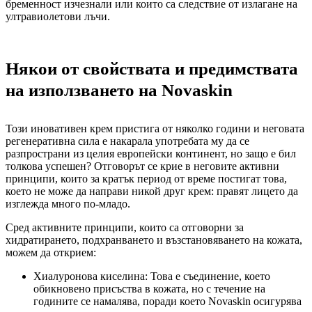
бременност изчезнали или които са следствие от излагане на
ултравиолетови лъчи.
Някои от свойствата и предимствата
на използването на Novaskin
Този иновативен крем пристига от няколко години и неговата
регенеративна сила е накарала употребата му да се
разпространи из целия европейски континент, но защо е бил
толкова успешен? Отговорът се крие в неговите активни
принципи, които за кратък период от време постигат това,
което не може да направи никой друг крем: правят лицето да
изглежда много по-младо.
Сред активните принципи, които са отговорни за
хидратирането, подхранването и възстановяването на кожата,
можем да открием:
Хиалуронова киселина: Това е съединение, което
обикновено присъства в кожата, но с течение на
годините се намалява, поради което Novaskin осигурява