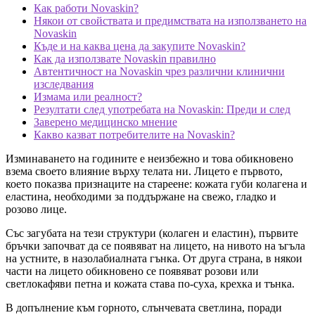
Как работи Novaskin?
Някои от свойствата и предимствата на използването на
Novaskin
Къде и на каква цена да закупите Novaskin?
Как да използвате Novaskin правилно
Автентичност на Novaskin чрез различни клинични
изследвания
Измама или реалност?
Резултати след употребата на Novaskin: Преди и след
Заверено медицинско мнение
Какво казват потребителите на Novaskin?
Изминаването на годините е неизбежно и това обикновено
взема своето влияние върху телата ни. Лицето е първото,
което показва признаците на стареене: кожата губи колагена и
еластина, необходими за поддържане на свежо, гладко и
розово лице.
Със загубата на тези структури (колаген и еластин), първите
бръчки започват да се появяват на лицето, на нивото на ъгъла
на устните, в назолабиалната гънка. От друга страна, в някои
части на лицето обикновено се появяват розови или
светлокафяви петна и кожата става по-суха, крехка и тънка.
В допълнение към горното, слънчевата светлина, поради