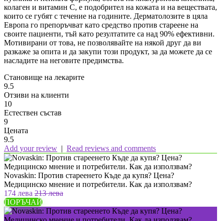
колаген и витамин С, е подобрител на кожата и на веществата,
които се губят с течение на годините. Дерматолозите в цяла
Европа го препоръчват като средство против стареене на
своите пациенти, тъй като резултатите са над 90% ефективни.
Мотивирани от това, не позволявайте на някой друг да ви
разкаже за опита и да закупи този продукт, за да можете да се
насладите на неговите предимства.
Становище на лекарите
9.5
Отзиви на клиенти
10
Естествен състав
9
Цената
9.5
Add your review
|
Read reviews and comments
Novaskin: Против стареенето Къде да купя? Цена?
Медицинско мнение и потребители. Как да използвам?
174 лева
213 лева
ПОРЪЧАЙ