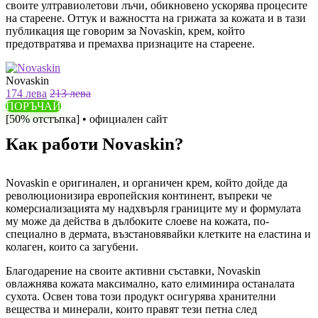
своите ултравиолетови лъчи, обикновено ускорява процесите
на стареене. Оттук и важността на грижата за кожата и в тази
публикация ще говорим за Novaskin, крем, който
предотвратява и премахва признаците на стареене.
Novaskin
174 лева
213 лева
ПОРЪЧАЙ
[50% отстъпка] • официален сайт
Как работи Novaskin?
Novaskin е оригинален, и органичен крем, който дойде да
революционизира европейския континент, въпреки че
комерсиализацията му надхвърля границите му и формулата
му може да действа в дълбоките слоеве на кожата, по-
специално в дермата, възстановявайки клетките на еластина и
колаген, които са загубени.
Благодарение на своите активни съставки, Novaskin
овлажнява кожата максимално, като елиминира останалата
сухота. Освен това този продукт осигурява хранителни
вещества и минерали, които правят тези петна след