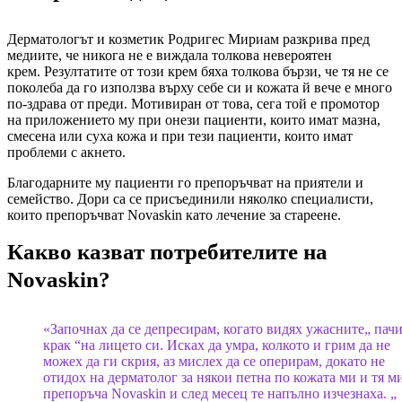
Дерматологът и козметик Родригес Мириам разкрива пред
медиите, че никога не е виждала толкова невероятен
крем. Резултатите от този крем бяха толкова бързи, че тя не се
поколеба да го използва върху себе си и кожата й вече е много
по-здрава от преди. Мотивиран от това, сега той е промотор
на приложението му при онези пациенти, които имат мазна,
смесена или суха кожа и при тези пациенти, които имат
проблеми с акнето.
Благодарните му пациенти го препоръчват на приятели и
семейство. Дори са се присъединили няколко специалисти,
които препоръчват Novaskin като лечение за стареене.
Какво казват потребителите на
Novaskin?
«Започнах да се депресирам, когато видях ужасните„ пач
крак “на лицето си. Исках да умра, колкото и грим да не
можех да ги скрия, аз мислех да се оперирам, докато не
отидох на дерматолог за някои петна по кожата ми и тя м
препоръча Novaskin и след месец те напълно изчезнаха. „