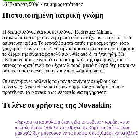
[Έκπτωση 50%] • επίσημος ιστότοπος
Πιστοποιημένη ιατρική γνώμη
Η δερματολόγος και κοσμετολόγος, Rodríguez Miriam,
αποκαλύπτει στα μέσα ενημέρωσης ότι δεν έχει δει ποτέ μια τόσο
απίστευτη κρέμα. Τα αποτελέσματα αυτής της κρέμας ήταν τόσο
γρήγορα που δεν δίστασε να τη χρησιμοποιήσει στον εαυτό της και
το δέρμα της είναι τώρα πολύ πιο υγιές από ό, τι ήταν ήδη. Με
κίνητρο γι ‘αυτό, είναι τώρα υποστηρικτής της εφαρμογής του σε
αυτούς τους ασθενείς που έχουν λιπαρό, μικτό ή ξηρό δέρμα και σε
αυτούς τους ασθενείς που έχουν προβλήματα ακμής.
Οι ευγνώμονες ασθενείς του τον προτείνουν σε φίλους και
συγγενείς. Αρκετοί ειδικοί έχουν συμμετάσχει ακόμη και που
προτείνουν το Novaskin ως θεραπεία για τη γήρανση.
Τι λένε οι χρήστες της Novaskin;
«Άρχισα να κατάθλιψα όταν είδα το φοβερό« κοράκι »στο
πρόσωπό μου. Ήθελα να πεθάνω, ανεξάρτητα από το πόσο
μακιγιάζ δεν μπορούσα να τα κρύψω σκεφτόμουν να υποβλη