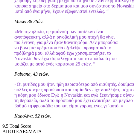
χειρουργική επέμβαση μέχρι που πήγα σε έναν δερματολόγο γ
κάποια σημεία στο δέρμα μου και μου συνέστησε το Novaskin
μετά από ένα μήνα, έχουν εξαφανιστεί εντελώς. “
Missel 38 ετών.
«Με την ηλικία, η εμφάνιση των ρυτίδων είναι
αναπόφευκτη, αλλά η ρινοβολική μου πτυχή θα γίνει
πιο έντονη, για μένα ήταν θανατηφόρα. Δεν μπορούσα
να βρω μια κρέμα που θα εξαλείψει πραγματικά το
πρόβλημά μου, αλλά αφού έχω χρησιμοποιήσει το
Novaskin δεν έχω συμπλέγματα και το πρόσωπό μου
μοιάζει με αυτό ενός κοριτσιού 25 ετών. “
Fabiana, 43 ετών.
«Οι ρυτίδες μου ήταν ήδη περισσότερο από αισθητές, δοκίμα
πολλές κρέμες προσώπου και καμία δεν είχε δουλέψει, μέχρι
η κόρη μου έδωσε Εγώ η Novaskin και εγώ ξεκινήσαμε σίγο
τη θεραπεία, αλλά το πρόσωπό μου έχει ανακτήσει σε μεγάλο
βαθμό τη φρεσκάδα του και είμαι χαρούμενος γι ‘αυτό. »
Καρολίνα, 52 ετών.
9.5
Total Score
ΑΠΟΤΕΛΕΣΜΑΤΑ