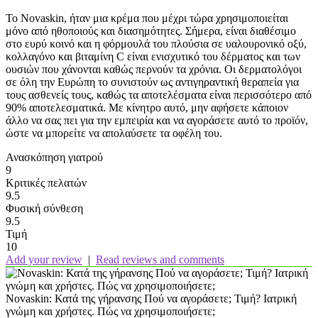
Το Novaskin, ήταν μια κρέμα που μέχρι τώρα χρησιμοποιείται
μόνο από ηθοποιούς και διασημότητες. Σήμερα, είναι διαθέσιμο
στο ευρύ κοινό και η φόρμουλά του πλούσια σε υαλουρονικό οξύ,
κολλαγόνο και βιταμίνη C είναι ενισχυτικό του δέρματος και των
ουσιών που χάνονται καθώς περνούν τα χρόνια. Οι δερματολόγοι
σε όλη την Ευρώπη το συνιστούν ως αντιγηραντική θεραπεία για
τους ασθενείς τους, καθώς τα αποτελέσματα είναι περισσότερο από
90% αποτελεσματικά. Με κίνητρο αυτό, μην αφήσετε κάποιον
άλλο να σας πει για την εμπειρία και να αγοράσετε αυτό το προϊόν,
ώστε να μπορείτε να απολαύσετε τα οφέλη του.
Ανασκόπηση γιατρού
9
Κριτικές πελατών
9.5
Φυσική σύνθεση
9.5
Τιμή
10
Add your review
|
Read reviews and comments
Novaskin: Κατά της γήρανσης Πού να αγοράσετε; Τιμή? Ιατρική
γνώμη και χρήστες. Πώς να χρησιμοποιήσετε;