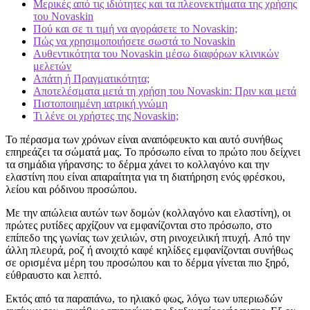
Μερικές από τις ιδιότητες και τα πλεονεκτήματα της χρήσης
του Novaskin
Πού και σε τι τιμή να αγοράσετε το Novaskin;
Πώς να χρησιμοποιήσετε σωστά το Novaskin
Αυθεντικότητα του Novaskin μέσω διαφόρων κλινικών
μελετών
Απάτη ή Πραγματικότητα;
Αποτελέσματα μετά τη χρήση του Novaskin: Πριν και μετά
Πιστοποιημένη ιατρική γνώμη
Τι λένε οι χρήστες της Novaskin;
Το πέρασμα των χρόνων είναι αναπόφευκτο και αυτό συνήθως
επηρεάζει τα σώματά μας. Το πρόσωπο είναι το πρώτο που δείχνει
τα σημάδια γήρανσης: το δέρμα χάνει το κολλαγόνο και την
ελαστίνη που είναι απαραίτητα για τη διατήρηση ενός φρέσκου,
λείου και ρόδινου προσώπου.
Με την απώλεια αυτών των δομών (κολλαγόνο και ελαστίνη), οι
πρώτες ρυτίδες αρχίζουν να εμφανίζονται στο πρόσωπο, στο
επίπεδο της γωνίας των χειλιών, στη ρινοχειλική πτυχή. Από την
άλλη πλευρά, ροζ ή ανοιχτό καφέ κηλίδες εμφανίζονται συνήθως
σε ορισμένα μέρη του προσώπου και το δέρμα γίνεται πιο ξηρό,
εύθραυστο και λεπτό.
Εκτός από τα παραπάνω, το ηλιακό φως, λόγω των υπεριωδών