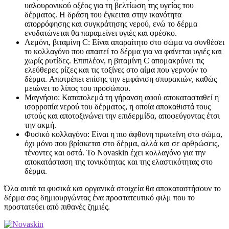
υαλουρονικού οξέος για τη βελτίωση της υγείας του
δέρματος. Η δράση του έγκειται στην ικανότητα
απορρόφησης και συγκράτησης νερού, ενώ το δέρμα
ενυδατώνεται θα παραμείνει υγιές και φρέσκο.
Λεμόνι, βιταμίνη C: Είναι απαραίτητο στο σώμα να συνθέσει
το κολλαγόνο που απαιτεί το δέρμα για να φαίνεται υγιές και
χωρίς ρυτίδες. Επιπλέον, η βιταμίνη C απομακρύνει τις
ελεύθερες ρίζες και τις τοξίνες στο αίμα που γερνούν το
δέρμα. Αποτρέπει επίσης την εμφάνιση σπυρακιών, καθώς
μειώνει το λίπος του προσώπου.
Μαγνήσιο: Καταπολεμά τη γήρανση αφού αποκατασταθεί η
ισορροπία νερού του δέρματος, η οποία αποκαθιστά τους
ιστούς και αποτοξινώνει την επιδερμίδα, αποφεύγοντας έτσι
την ακμή.
Φυσικό κολλαγόνο: Είναι η πιο άφθονη πρωτεΐνη στο σώμα,
όχι μόνο που βρίσκεται στο δέρμα, αλλά και σε αρθρώσεις,
τένοντες και οστά. Το Novaskin έχει κολλαγόνο για την
αποκατάσταση της τονικότητας και της ελαστικότητας στο
δέρμα.
Όλα αυτά τα φυσικά και οργανικά στοιχεία θα αποκαταστήσουν το
δέρμα σας δημιουργώντας ένα προστατευτικό φιλμ που το
προστατεύει από πιθανές ζημιές.