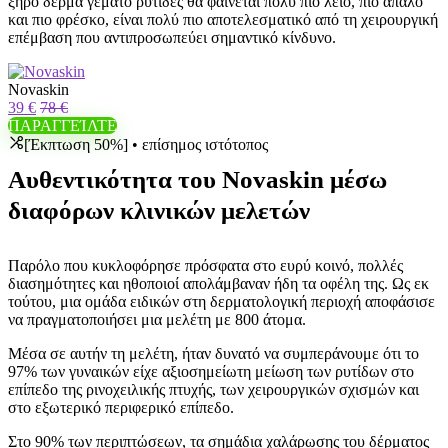
ξηρό δέρμα γεμάτο ρυτίδες θα φαίνεται πολύ πιο λείο, πιο απαλό
και πιο φρέσκο, είναι πολύ πιο αποτελεσματικό από τη χειρουργική
επέμβαση που αντιπροσωπεύει σημαντικό κίνδυνο.
Novaskin
39 €
78 €
ΠΑΡΑΓΓΕΊΛΤΕ
[Έκπτωση 50%] • επίσημος ιστότοπος
Αυθεντικότητα του Novaskin μέσω
διαφόρων κλινικών μελετών
Παρόλο που κυκλοφόρησε πρόσφατα στο ευρύ κοινό, πολλές
διασημότητες και ηθοποιοί απολάμβαναν ήδη τα οφέλη της. Ως εκ
τούτου, μια ομάδα ειδικών στη δερματολογική περιοχή αποφάσισε
να πραγματοποιήσει μια μελέτη με 800 άτομα.
Μέσα σε αυτήν τη μελέτη, ήταν δυνατό να συμπεράνουμε ότι το
97% των γυναικών είχε αξιοσημείωτη μείωση των ρυτίδων στο
επίπεδο της ρινοχειλικής πτυχής, των χειρουργικών σχισμών και
στο εξωτερικό περιφερικό επίπεδο.
Στο 90% των περιπτώσεων, τα σημάδια χαλάρωσης του δέρματος