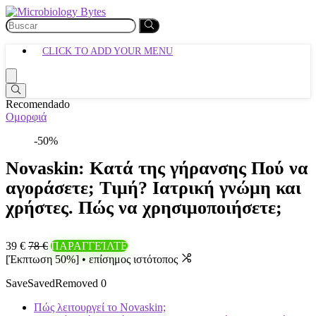
CLICK TO ADD YOUR MENU
Recomendado
Ομορφιά
-50%
Novaskin: Κατά της γήρανσης Πού να
αγοράσετε; Τιμή? Ιατρική γνώμη και
χρήστες. Πώς να χρησιμοποιήσετε;
39 €
78 €
ΠΑΡΑΓΓΕΊΛΤΕ
[Έκπτωση 50%] • επίσημος ιστότοπος
Save
Saved
Removed
0
Πώς λειτουργεί το Novaskin;