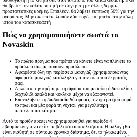
υπολογιστή ή το κινητό σας στον ιστότοπο του κατασκευαστή. Εκεί
θα βρείτε την καλύτερη τιμή σε σύγκριση με άλλες δερμο-
προστατευτικές κρέμες. Επιπλέον, θα λάβετε έκπτωση 50% για την
αγορά σας. Μην σκεφτείτε λοιπόν δύο φορές και μπείτε στην πύλη
ιστού του κατασκευαστή
Πώς να χρησιμοποιήσετε σωστά το
Novaskin
Το πρώτο πράγμα που πρέπει να κάνετε είναι να πλύνετε το
πρόσωπό σας με σαπούνι προσώπου.
Αφαιρέστε όλη την περίσσεια μακιγιάζ (χρησιμοποιώντας
αφαίρεση μακιγιάζ κατάλληλο για τον τύπο του δέρματός
σας).
Απλώστε την κρέμα με τη σφαίρα του μεσαίου ή δακτυλίου
δαχτυλίδι απαλά και κυκλικά μέχρι να εξαφανιστεί.
Επαναλάβετε τη διαδικασία δύο φορές την ημέρα (μία φορά
το πρωί και μία φορά τη νύχτα), για μεγαλύτερη
αποτελεσματικότητα.
Αυτό το προϊόν πρέπει να χρησιμοποιηθεί για περίοδο 4
εβδομάδων για να δείτε τα βέλτιστα αποτελέσματα. Η αλλαγή θα
είναι αισθητή σε σύντομο χρονικό διάστημα, ότι το ηλικιωμένο,