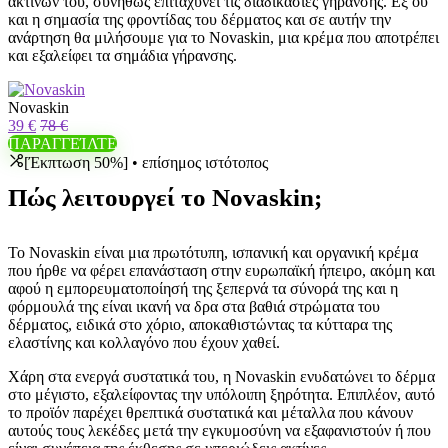
ακτίνων του, συνήθως επιταχύνει τις διαδικασίες γήρανσης. Εξ ου
και η σημασία της φροντίδας του δέρματος και σε αυτήν την
ανάρτηση θα μιλήσουμε για το Novaskin, μια κρέμα που αποτρέπει
και εξαλείφει τα σημάδια γήρανσης.
Novaskin
39 €
78 €
ΠΑΡΑΓΓΕΊΛΤΕ
[Έκπτωση 50%] • επίσημος ιστότοπος
Πώς λειτουργεί το Novaskin;
Το Novaskin είναι μια πρωτότυπη, ισπανική και οργανική κρέμα
που ήρθε να φέρει επανάσταση στην ευρωπαϊκή ήπειρο, ακόμη και
αφού η εμπορευματοποίησή της ξεπερνά τα σύνορά της και η
φόρμουλά της είναι ικανή να δρα στα βαθιά στρώματα του
δέρματος, ειδικά στο χόριο, αποκαθιστώντας τα κύτταρα της
ελαστίνης και κολλαγόνο που έχουν χαθεί.
Χάρη στα ενεργά συστατικά του, η Novaskin ενυδατώνει το δέρμα
στο μέγιστο, εξαλείφοντας την υπόλοιπη ξηρότητα. Επιπλέον, αυτό
το προϊόν παρέχει θρεπτικά συστατικά και μέταλλα που κάνουν
αυτούς τους λεκέδες μετά την εγκυμοσύνη να εξαφανιστούν ή που