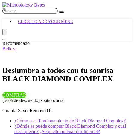
CLICK TO ADD YOUR MENU
Recomendado
Belleza
Deslumbra a todos con tu sonrisa
BLACK DIAMOND COMPLEX
COMPRAR
[50% de descuento] • sitio oficial
Guardar
Saved
Removed
0
¿Cómo es el funcionamiento de Black Diamond Complex?
¿Dónde se puede comprar Black Diamond Complex y cuál
es su precio? ¿Se puede ordenar por Internet?