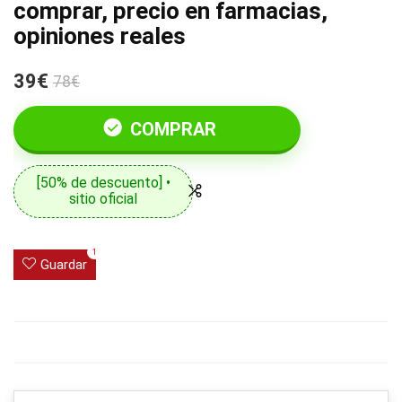
comprar, precio en farmacias,
opiniones reales
39€
78€
COMPRAR
[50% de descuento] •
sitio oficial
1
Guardar