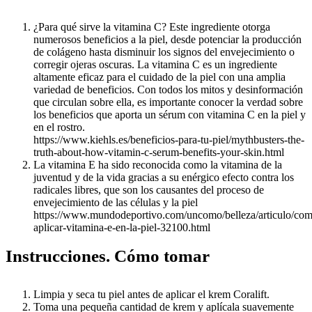
¿Para qué sirve la vitamina C? Este ingrediente otorga
numerosos beneficios a la piel, desde potenciar la producción
de colágeno hasta disminuir los signos del envejecimiento o
corregir ojeras oscuras. La vitamina C es un ingrediente
altamente eficaz para el cuidado de la piel con una amplia
variedad de beneficios. Con todos los mitos y desinformación
que circulan sobre ella, es importante conocer la verdad sobre
los beneficios que aporta un sérum con vitamina C en la piel y
en el rostro.
https://www.kiehls.es/beneficios-para-tu-piel/mythbusters-the-
truth-about-how-vitamin-c-serum-benefits-your-skin.html
La vitamina E ha sido reconocida como la vitamina de la
juventud y de la vida gracias a su enérgico efecto contra los
radicales libres, que son los causantes del proceso de
envejecimiento de las células y la piel
https://www.mundodeportivo.com/uncomo/belleza/articulo/co
aplicar-vitamina-e-en-la-piel-32100.html
Instrucciones. Cómo tomar
Limpia y seca tu piel antes de aplicar el krem Coralift.
Toma una pequeña cantidad de krem y aplícala suavemente