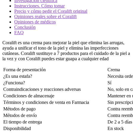
Investigación científica
Instrucciones. Cómo tomar
Precio y cómo pedir el Coralift original
Opiniones reales sobre el Coralift
Opiniones de médicos
Conclusión
FAQ
Coralift es una crema para mejorar la piel que elimina las arrugas,
ayuda a unificar el tono de la piel y elimina las imperfecciones
cutáneas. Coralift sustituye a 7 productos para el cuidado de la piel a
la vez y con Coralift puedes estar guapa a cualquier edad
Forma de presentación
Crema
¿Es una estafa?
Necesita orden
¿Funciona?
Sí
Contraindicaciones y reacciones adversas
No, solo en c
Condiciones de almacenaje
Mantener en u
Términos y condiciones de venta en Farmacia
Sin prescripc
Métodos de pago
Contra reembo
Métodos de envío
Contra reembo
El tiempo de entrega
De 2 a 5 días
Disponibilidad
En stock