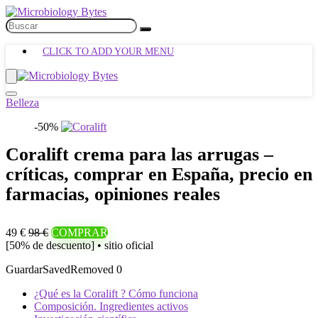
CLICK TO ADD YOUR MENU
Belleza
-50%
Coralift crema para las arrugas –
críticas, comprar en España, precio en
farmacias, opiniones reales
49 €
98 €
COMPRAR
[50% de descuento] • sitio oficial
Guardar
Saved
Removed
0
¿Qué es la Coralift ? Cómo funciona
Composición. Ingredientes activos