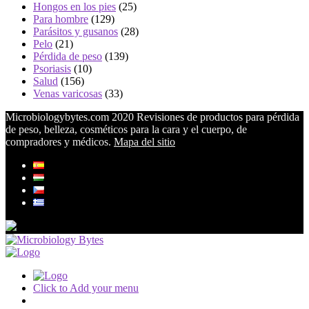
Hongos en los pies
(25)
Para hombre
(129)
Parásitos y gusanos
(28)
Pelo
(21)
Pérdida de peso
(139)
Psoriasis
(10)
Salud
(156)
Venas varicosas
(33)
Microbiologybytes.com 2020 Revisiones de productos para pérdida
de peso, belleza, cosméticos para la cara y el cuerpo, de
compradores y médicos.
Mapa del sitio
Click to Add your menu