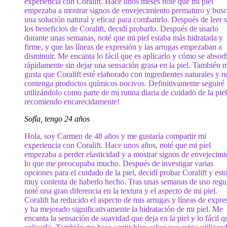
experiencia con Coralift. Hace unos meses noté que mi piel
empezaba a mostrar signos de envejecimiento prematuro y bus
una solución natural y eficaz para combatirlo. Después de leer 
los beneficios de Coralift, decidí probarlo. Después de usarlo
durante unas semanas, noté que mi piel estaba más hidratada y
firme, y que las líneas de expresión y las arrugas empezaban a
disminuir. Me encanta lo fácil que es aplicarlo y cómo se absor
rápidamente sin dejar una sensación grasa en la piel. También 
gusta que Coralift esté elaborado con ingredientes naturales y n
contenga productos químicos nocivos. Definitivamente seguiré
utilizándolo como parte de mi rutina diaria de cuidado de la piel
recomiendo encarecidamente!
Sofía, tengo 24 años
Hola, soy Carmen de 48 años y me gustaría compartir mi
experiencia con Coralift. Hace unos años, noté que mi piel
empezaba a perder elasticidad y a mostrar signos de envejecimi
lo que me preocupaba mucho. Después de investigar varias
opciones para el cuidado de la piel, decidí probar Coralift y est
muy contenta de haberlo hecho. Tras unas semanas de uso regul
noté una gran diferencia en la textura y el aspecto de mi piel.
Coralift ha reducido el aspecto de mis arrugas y líneas de expre
y ha mejorado significativamente la hidratación de mi piel. Me
encanta la sensación de suavidad que deja en la piel y lo fácil q