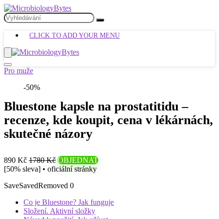
CLICK TO ADD YOUR MENU
Pro muže
-50%
Bluestone kapsle na prostatitidu –
recenze, kde koupit, cena v lékárnách,
skutečné názory
890 Kč
1780 Kč
OBJEDNAT
[50% sleva] • oficiální stránky
Save
Saved
Removed
0
Co je Bluestone? Jak funguje
Složení. Aktivní složky