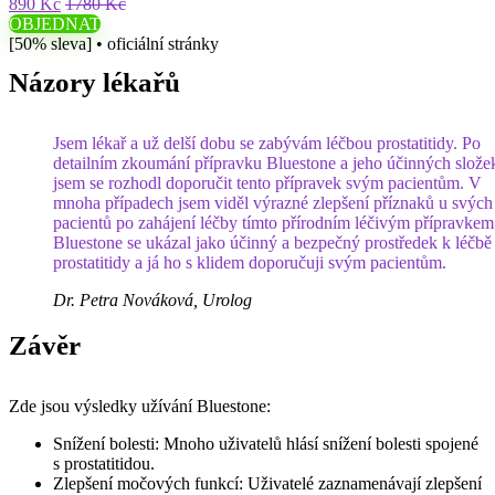
890 Kč
1780 Kč
OBJEDNAT
[50% sleva] • oficiální stránky
Názory lékařů
Jsem lékař a už delší dobu se zabývám léčbou prostatitidy. Po
detailním zkoumání přípravku Bluestone a jeho účinných slože
jsem se rozhodl doporučit tento přípravek svým pacientům. V
mnoha případech jsem viděl výrazné zlepšení příznaků u svých
pacientů po zahájení léčby tímto přírodním léčivým přípravkem
Bluestone se ukázal jako účinný a bezpečný prostředek k léčbě
prostatitidy a já ho s klidem doporučuji svým pacientům.
Dr. Petra Nováková, Urolog
Závěr
Zde jsou výsledky užívání Bluestone:
Snížení bolesti: Mnoho uživatelů hlásí snížení bolesti spojené
s prostatitidou.
Zlepšení močových funkcí: Uživatelé zaznamenávají zlepšení