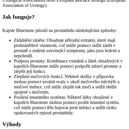
Urological Association) nebo Evropská asociace urologů (European
Association of Urology).
Jak funguje?
Kapsle Bluestone působí na prostatitidu následujícími způsoby:
Zklidnění zánětu: Obsahuje přírodní extrakty, které mají
protizánětlivé vlastnosti, což může pomoci snížit zánět v
prostatě a zmírnit související symptomy, jako jsou bolesti a
nepohodlí.
Podpora prostaty: Kombinace extraktů a látek obsažených v
kapslích Bluestone může pomoci podpořit zdraví prostaty a
zlepšit její funkci.
Zlepšení močových funkcí: Některé složky v přípravku
mohou pomoci uvolnit svaly v okolí močového měchýře a
močové trubice, což může zlepšit tok moči a snížit obtíže
spojené s močením.
Posílení imunitního systému: Některé látky obsažené v
kapslích Bluestone mohou pomoci posílit imunitní systém,
což může pomoci tělu bojovat proti infekci a snížit riziko
opakovaných epizod prostatitidy.
Výhody