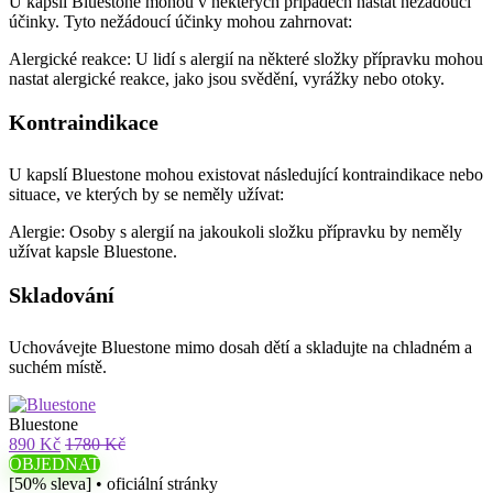
U kapslí Bluestone mohou v některých případech nastat nežádoucí
účinky. Tyto nežádoucí účinky mohou zahrnovat:
Alergické reakce: U lidí s alergií na některé složky přípravku mohou
nastat alergické reakce, jako jsou svědění, vyrážky nebo otoky.
Kontraindikace
U kapslí Bluestone mohou existovat následující kontraindikace nebo
situace, ve kterých by se neměly užívat:
Alergie: Osoby s alergií na jakoukoli složku přípravku by neměly
užívat kapsle Bluestone.
Skladování
Uchovávejte Bluestone mimo dosah dětí a skladujte na chladném a
suchém místě.
Bluestone
890 Kč
1780 Kč
OBJEDNAT
[50% sleva] • oficiální stránky