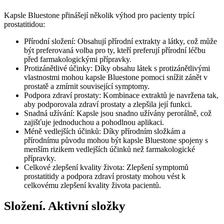
Kapsle Bluestone přinášejí několik výhod pro pacienty trpící
prostatitidou:
Přírodní složení: Obsahují přírodní extrakty a látky, což může
být preferovaná volba pro ty, kteří preferují přírodní léčbu
před farmakologickými přípravky.
Protizánětlivé účinky: Díky obsahu látek s protizánětlivými
vlastnostmi mohou kapsle Bluestone pomoci snížit zánět v
prostatě a zmírnit související symptomy.
Podpora zdraví prostaty: Kombinace extraktů je navržena tak,
aby podporovala zdraví prostaty a zlepšila její funkci.
Snadná užívání: Kapsle jsou snadno užívány perorálně, což
zajišťuje jednoduchou a pohodlnou aplikaci.
Méně vedlejších účinků: Díky přírodním složkám a
přírodnímu původu mohou být kapsle Bluestone spojeny s
menším rizikem vedlejších účinků než farmakologické
přípravky.
Celkové zlepšení kvality života: Zlepšení symptomů
prostatitidy a podpora zdraví prostaty mohou vést k
celkovému zlepšení kvality života pacientů.
Složení. Aktivní složky