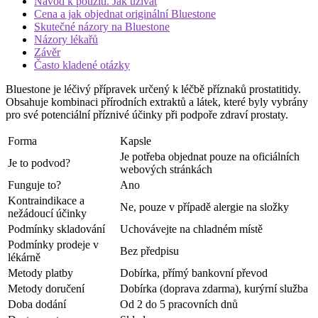
Návod k použití. Jak užívat
Cena a jak objednat originální Bluestone
Skutečné názory na Bluestone
Názory lékařů
Závěr
Často kladené otázky
Bluestone je léčivý přípravek určený k léčbě příznaků prostatitidy.
Obsahuje kombinaci přírodních extraktů a látek, které byly vybrány
pro své potenciální příznivé účinky při podpoře zdraví prostaty.
Forma
Kapsle
Je potřeba objednat pouze na oficiálních
Je to podvod?
webových stránkách
Funguje to?
Ano
Kontraindikace a
Ne, pouze v případě alergie na složky
nežádoucí účinky
Podmínky skladování
Uchovávejte na chladném místě
Podmínky prodeje v
Bez předpisu
lékárně
Metody platby
Dobírka, přímý bankovní převod
Metody doručení
Dobírka (doprava zdarma), kurýrní služba
Doba dodání
Od 2 do 5 pracovních dnů