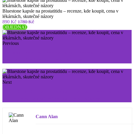
Bluestone kapsle na prostatitidu – recenze, kde koupit, cena v
lékárnách, skutečné názory
890 Kč
1780 Kč
OBJEDNAT
Previous
Veniselle krém na křečové žíly – recenze, kde koupit,
cena v lékárnách, skutečné názory
Next
Rhino Gold Gel gel na zvětšení penisu – recenze, kde
koupit, cena v lékárnách, skutečné názory
Cann Alan