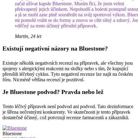
začal užívat kapsle Bluestone. Musím říci, že jsem velmi
překvapený jejich účinkem. Nepohodlí a bolesti postupně ustou
a já se mohl zase plně soustředit na svůj sportovní výkon. Blue
mi pomohl vrátit se do formy a znovu se cítit silný a zdravý. Js
vděčný za tento účinný přírodní přípravek.
Martin, 24 let
Existují negativní názory na Bluestone?
Existuje několik negativních recenzí na přípravek, ale všechny jsou
spojeny s alergickými reakcemi na složky nebo s tím, že kupující
přerušili léčebný cyklus. Tyto negativní recenze lze najít na českém
fóru. Nicméně většina recenzí je pozitivní.
Je Bluestone podvod? Pravda nebo lež
Tento léčivý přípravek není podvod ani podvod. Tato dezinformace
je šířena nečestnými konkurenty. Ve skutečnosti je tento přípravek
dostatečně účinný, což potvrzují recenze farmaceutů a zákazníků.
Bluestone