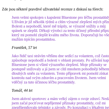
Zde jsou některé pravdivé uživatelské recenze z diskusí na fórech:
Jsem velmi spokojen s kapslemi Bluestone pro léčbu prostatitid
Užívám je již několik týdnů a cítím výrazné zlepšení mých příz
Bolesti a nepohodlí, které mě trápily, se výrazně snížily a můj
spánek se zlepšil. Děkuji výrobci za tento účinný přírodní přípr
který mi pomohl zlepšit kvalitu mého života. Doporučuji ho vš
mužům trpícím prostatitidou.
František, 57 let
Jako řidič taxi strávím většinu dne sedící za volantem, což často
způsobuje nepohodlí a bolesti v oblasti prostaty. Po užívání kap
Bluestone jsem si všiml výrazného zlepšení. Moje příznaky se
postupně snižovaly a já jsem se cítil mnohem pohodlněji během
dlouhých směn za volantem. Tento přípravek mi pomohl získat 
kontrolu nad svým zdravím a pracovním životem. Jsem velmi
vděčný za tuto účinnou léčbu prostatitidy.
Tomáš, 44 let
Jsem aktivní sportovec a mám velký zájem o svoje zdraví. Ne
jsem začal pociťovat nepříjemné příznaky prostatitidy, což mi
znepříjemňovalo tréninky a závody. Po konzultaci s lékařem js