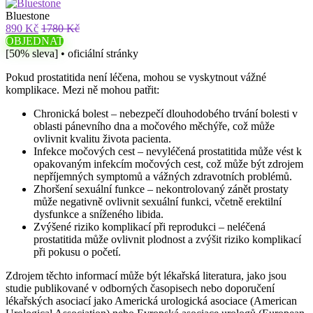
Bluestone
890 Kč
1780 Kč
OBJEDNAT
[50% sleva] • oficiální stránky
Pokud prostatitida není léčena, mohou se vyskytnout vážné
komplikace. Mezi ně mohou patřit:
Chronická bolest – nebezpečí dlouhodobého trvání bolesti v
oblasti pánevního dna a močového měchýře, což může
ovlivnit kvalitu života pacienta.
Infekce močových cest – nevyléčená prostatitida může vést k
opakovaným infekcím močových cest, což může být zdrojem
nepříjemných symptomů a vážných zdravotních problémů.
Zhoršení sexuální funkce – nekontrolovaný zánět prostaty
může negativně ovlivnit sexuální funkci, včetně erektilní
dysfunkce a sníženého libida.
Zvýšené riziko komplikací při reprodukci – neléčená
prostatitida může ovlivnit plodnost a zvýšit riziko komplikací
při pokusu o početí.
Zdrojem těchto informací může být lékařská literatura, jako jsou
studie publikované v odborných časopisech nebo doporučení
lékařských asociací jako Americká urologická asociace (American