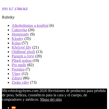
890 Kč
1780 Kč
Rubriky
Alkoholismus a kouření
(6)
Cukrovka
(20)
Hemoroidy
(9)
Klouby
(35)
Krása
(57)
Křečové žíly
(21)
Oblíbené zboží
(13)
Paraziti a červi
(20)
Plíseň nohou
(19)
Pro muže
(82)
Psoriáza
(7)
Vlasy
(12)
Zdraví
(86)
Ztráta váhy
(73)
Microbiologybytes.com 2020 Revisiones de productos para pérdida
de peso, belleza, cosméticos para la cara y el cuerpo, de
compradores y médicos.
Mapa del sitio