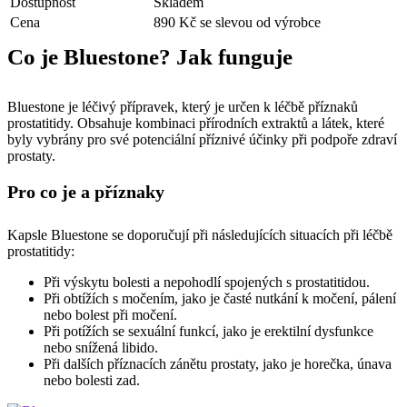
Dostupnost
Skladem
Cena
890 Kč se slevou od výrobce
Co je Bluestone? Jak funguje
Bluestone je léčivý přípravek, který je určen k léčbě příznaků
prostatitidy. Obsahuje kombinaci přírodních extraktů a látek, které
byly vybrány pro své potenciální příznivé účinky při podpoře zdraví
prostaty.
Pro co je a příznaky
Kapsle Bluestone se doporučují při následujících situacích při léčbě
prostatitidy:
Při výskytu bolesti a nepohodlí spojených s prostatitidou.
Při obtížích s močením, jako je časté nutkání k močení, pálení
nebo bolest při močení.
Při potížích se sexuální funkcí, jako je erektilní dysfunkce
nebo snížená libido.
Při dalších příznacích zánětu prostaty, jako je horečka, únava
nebo bolesti zad.