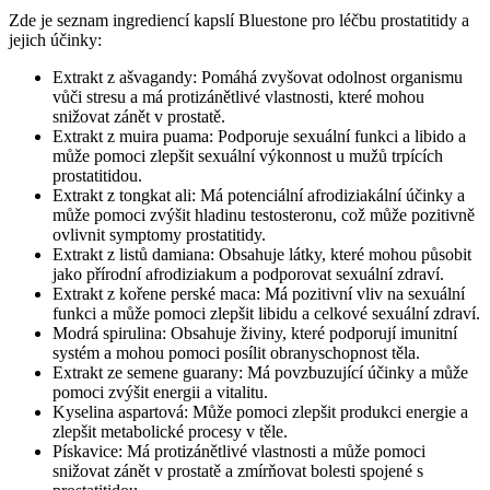
Zde je seznam ingrediencí kapslí Bluestone pro léčbu prostatitidy a
jejich účinky:
Extrakt z ašvagandy: Pomáhá zvyšovat odolnost organismu
vůči stresu a má protizánětlivé vlastnosti, které mohou
snižovat zánět v prostatě.
Extrakt z muira puama: Podporuje sexuální funkci a libido a
může pomoci zlepšit sexuální výkonnost u mužů trpících
prostatitidou.
Extrakt z tongkat ali: Má potenciální afrodiziakální účinky a
může pomoci zvýšit hladinu testosteronu, což může pozitivně
ovlivnit symptomy prostatitidy.
Extrakt z listů damiana: Obsahuje látky, které mohou působit
jako přírodní afrodiziakum a podporovat sexuální zdraví.
Extrakt z kořene perské maca: Má pozitivní vliv na sexuální
funkci a může pomoci zlepšit libidu a celkové sexuální zdraví.
Modrá spirulina: Obsahuje živiny, které podporují imunitní
systém a mohou pomoci posílit obranyschopnost těla.
Extrakt ze semene guarany: Má povzbuzující účinky a může
pomoci zvýšit energii a vitalitu.
Kyselina aspartová: Může pomoci zlepšit produkci energie a
zlepšit metabolické procesy v těle.
Pískavice: Má protizánětlivé vlastnosti a může pomoci
snižovat zánět v prostatě a zmírňovat bolesti spojené s