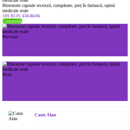
Bluestone capsule recenzii, cumpărare, preț în farmacii, opinii
medicale reale
189 RON
378 RON
Comandați
Previous
Motion Mat recenzii, cumpărare, preț în farmacii,
opinii medicale reale
Next
ARTHROLON - preț, de unde să cumpere, recenzii
proaste și bune de la medici și clienți, modul de
utilizare
Cann Alan