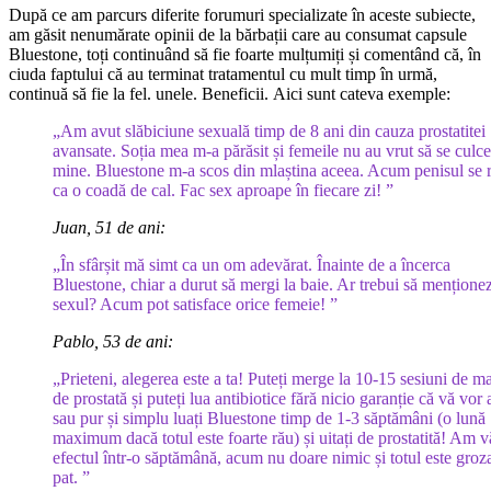
După ce am parcurs diferite forumuri specializate în aceste subiecte,
am găsit nenumărate opinii de la bărbații care au consumat capsule
Bluestone, toți continuând să fie foarte mulțumiți și comentând că, în
ciuda faptului că au terminat tratamentul cu mult timp în urmă,
continuă să fie la fel. unele. Beneficii. Aici sunt cateva exemple:
„Am avut slăbiciune sexuală timp de 8 ani din cauza prostatitei
avansate. Soția mea m-a părăsit și femeile nu au vrut să se culc
mine. Bluestone m-a scos din mlaștina aceea. Acum penisul se r
ca o coadă de cal. Fac sex aproape în fiecare zi! ”
Juan, 51 de ani:
„În sfârșit mă simt ca un om adevărat. Înainte de a încerca
Bluestone, chiar a durut să mergi la baie. Ar trebui să mențione
sexul? Acum pot satisface orice femeie! ”
Pablo, 53 de ani:
„Prieteni, alegerea este a ta! Puteți merge la 10-15 sesiuni de m
de prostată și puteți lua antibiotice fără nicio garanție că vă vor 
sau pur și simplu luați Bluestone timp de 1-3 săptămâni (o lună
maximum dacă totul este foarte rău) și uitați de prostatită! Am v
efectul într-o săptămână, acum nu doare nimic și totul este groz
pat. ”