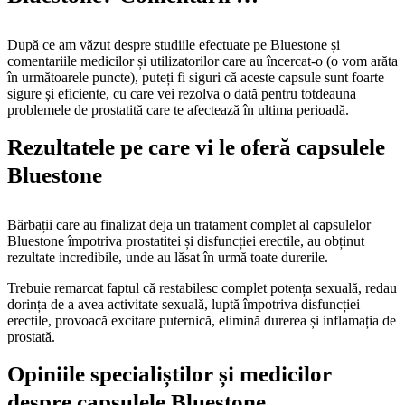
După ce am văzut despre studiile efectuate pe Bluestone și
comentariile medicilor și utilizatorilor care au încercat-o (o vom arăta
în următoarele puncte), puteți fi siguri că aceste capsule sunt foarte
sigure și eficiente, cu care vei rezolva o dată pentru totdeauna
problemele de prostatită care te afectează în ultima perioadă.
Rezultatele pe care vi le oferă capsulele
Bluestone
Bărbații care au finalizat deja un tratament complet al capsulelor
Bluestone împotriva prostatitei și disfuncției erectile, au obținut
rezultate incredibile, unde au lăsat în urmă toate durerile.
Trebuie remarcat faptul că restabilesc complet potența sexuală, redau
dorința de a avea activitate sexuală, luptă împotriva disfuncției
erectile, provoacă excitare puternică, elimină durerea și inflamația de
prostată.
Opiniile specialiștilor și medicilor
despre capsulele Bluestone