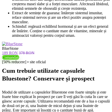
creșterea masei slabe și a forței musculare. Afectează libidoul,
elimină semnele de oboseală și crește rezistența.
Extract de semințe de guarana: întărește sistemul imunitar,
reface sistemul nervos și are un efect pozitiv asupra potenței
masculine.
Schinduf: reglează echilibrul hormonal și are un efect general
de întărire. Conține o cantitate mare de vitamine, minerale și
aminoacizi valoroși pentru corpul uman.
BlueStone
189 RON
378 RON
Comandați
[50% reducere] • site oficial
Cum trebuie utilizate capsulele
Bluestone? Conservare și prospect
Modul de utilizare a capsulelor Bluestone este foarte simplu și este
foarte bine explicat în prospect pe care îl veți găsi în cutia în care se
găsesc aceste capsule. Utilizarea recomandată este de a lua o capsulă
de două ori pe zi, una înainte de micul dejun și una înainte de
prânz. Este important să însoțiți cu o cantitate bună de apă.