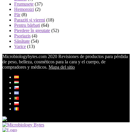
Frumuseţe
(37)
Hemoroizi
(2)
Păr
(8)
Paraziți și viermi
(18)
Pentru bărbați
(64)
Pierdere în greutate
(52)
Psoriazis
(4)
Sănătate
(54)
Varice
(13)
Microbiologybytes.com 2020 Revisiones de productos para pérdida
de peso, belleza, cosméticos para la cara y el cuerpo, de
compradores y médicos.
Mapa del sitio