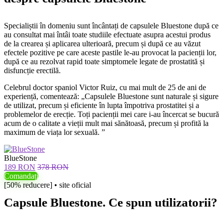
Specialiștii în domeniu sunt încântați de capsulele Bluestone după ce
au consultat mai întâi toate studiile efectuate asupra acestui produs
de la crearea și aplicarea ulterioară, precum și după ce au văzut
efectele pozitive pe care aceste pastile le-au provocat la pacienții lor,
după ce au rezolvat rapid toate simptomele legate de prostatită și
disfuncție erectilă.
Celebrul doctor spaniol Victor Ruiz, cu mai mult de 25 de ani de
experiență, comentează: „Capsulele Bluestone sunt naturale și sigure
de utilizat, precum și eficiente în lupta împotriva prostatitei și a
problemelor de erecție. Toți pacienții mei care i-au încercat se bucură
acum de o calitate a vieții mult mai sănătoasă, precum și profită la
maximum de viața lor sexuală. ”
BlueStone
189 RON
378 RON
Comandați
[50% reducere] • site oficial
Capsule Bluestone. Ce spun utilizatorii?