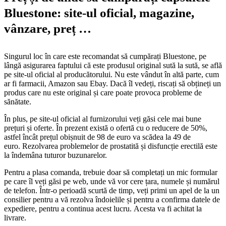
Bluestone: site-ul oficial, magazine,
vânzare, preț …
Singurul loc în care este recomandat să cumpărați Bluestone, pe
lângă asigurarea faptului că este produsul original sută la sută, se află
pe site-ul oficial al producătorului. Nu este vândut în altă parte, cum
ar fi farmacii, Amazon sau Ebay. Dacă îl vedeți, riscați să obțineți un
produs care nu este original și care poate provoca probleme de
sănătate.
În plus, pe site-ul oficial al furnizorului veți găsi cele mai bune
prețuri și oferte. În prezent există o ofertă cu o reducere de 50%,
astfel încât prețul obișnuit de 98 de euro va scădea la 49 de
euro. Rezolvarea problemelor de prostatită și disfuncție erectilă este
la îndemâna tuturor buzunarelor.
Pentru a plasa comanda, trebuie doar să completați un mic formular
pe care îl veți găsi pe web, unde vă vor cere țara, numele și numărul
de telefon. Într-o perioadă scurtă de timp, veți primi un apel de la un
consilier pentru a vă rezolva îndoielile și pentru a confirma datele de
expediere, pentru a continua acest lucru. Acesta va fi achitat la
livrare.