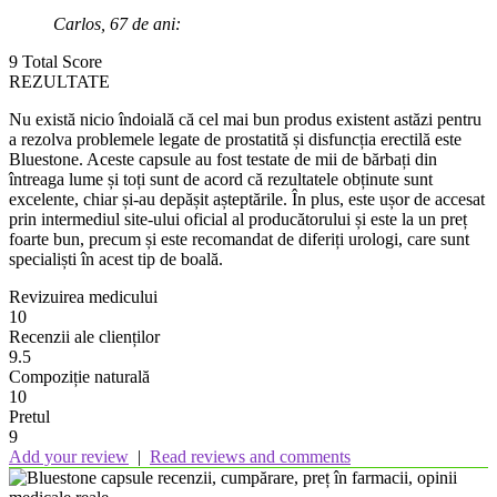
Carlos, 67 de ani:
9
Total Score
REZULTATE
Nu există nicio îndoială că cel mai bun produs existent astăzi pentru
a rezolva problemele legate de prostatită și disfuncția erectilă este
Bluestone. Aceste capsule au fost testate de mii de bărbați din
întreaga lume și toți sunt de acord că rezultatele obținute sunt
excelente, chiar și-au depășit așteptările. În plus, este ușor de accesat
prin intermediul site-ului oficial al producătorului și este la un preț
foarte bun, precum și este recomandat de diferiți urologi, care sunt
specialiști în acest tip de boală.
Revizuirea medicului
10
Recenzii ale clienților
9.5
Compoziție naturală
10
Pretul
9
Add your review
|
Read reviews and comments