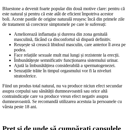
Bluestone a devenit foarte popular din două motive clare: pentru că
este natural și pentru că este atât de eficient împotriva acestor
boli. Aceste pastile de origine naturală reușesc încă din primele zile
de tratament să corecteze simptomele pe care le sufereați:
Ameliorează inflamația și durerea din zona genitală
masculină, făcând ca disconfortul să dispară definitiv.
Reușește să crească libidoul masculin, care anterior îl avea pe
podea.
Face relațiile sexuale mult mai lungi și rezistente la erecții.
Îmbunătățește semnificativ funcționarea sistemului urinar.
Ajută la îmbunătățirea considerabilă a spermatogenezei.
Senzațiile trăite în timpul orgasmului vor fi la niveluri
stratosferice.
Fiind un produs total natural, nu va produce niciun efect secundar
asupra corpului sau sănătății dumneavoastră sau orice altă
contraindicație care va produce vreun efect negativ asupra
dumneavoastră. Se recomandă utilizarea acestuia la persoanele cu
vârsta peste 18 ani.
Preț și de unde să cumpărați capsulele