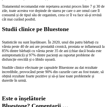
Tratamentul recomandat este repetarea acestui proces între 7 și 30 de
zile, toate acestea vor depinde de starea pe care o are omul care îl
consumă și de tipul său de organism, ceea ce îl va face să-și revină
cât mai curând posibil.
Studii clinice pe Bluestone
Statisticile nu sunt înșelătoare. În 2020, unul din patru bărbați cu
vârsta peste 40 de ani are prostatită cronică, prostata se inflamează la
85% dintre bărbații cu vârsta peste 35 de ani (chiar dacă boala este
asimptomatică) și 97% dintre pacienți au raportat probleme de
disfuncție erectilă și o libido ușoară.
Studiile clinice efectuate pe capsulele Bluestone au dat rezultate
incredibile, provocând peste 90% din cazurile care au fost tratate, să
obțină rezultate foarte pozitive și să-și lase toate problemele și
durerile în urmă.
Este o înșelătorie
Bluestone? Comentarii …