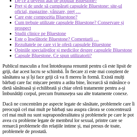
De ce a devenit atât de popular Bluestone?
Preț și de unde să cumpărați capsulele Bluestone: site-ul
oficial, magazine, vânzare, preț …
Care este compoziția Bluestone?
Cum trebuie utilizate capsulele Bluestone? Conservare și
prospect
Studii clinice pe Bluestone
Este o înșelătorie Bluestone? Comentarii …
Rezultatele pe care vi le oferă capsulele Bluestone
Opiniile specialiștilor și medicilor despre capsulele Bluestone
Capsule Bluestone. Ce spun utilizatorii?
Publicul masculin a fost întotdeauna renumit pentru că este lipsit de
griji, dar acest lucru se schimbă. În fiecare zi este mai conștient de
sănătatea sa și își face griji că va fi mereu în formă. Există mulți
bărbați care fac mișcare pentru a arăta bine, încearcă să mănânce o
dietă sănătoasă și echilibrată și chiar oferă tratamente pentru a-și
îmbunătăți corpul, precum frumusețea sau alte tratamente conexe.
Dacă ne concentrăm pe aspecte legate de sănătate, problemele care îi
preocupă cel mai mult pe bărbați sau asupra cărora se concentrează
cel mai mult nu sunt supraponderalitatea și problemele pe care le pot
avea cu probleme legate de membrul lor sexual, printre care se
remarcă problemele din relațiile intime și, mai presus de toate,
problemele de prostată.