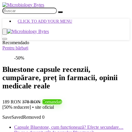
CLICK TO ADD YOUR MENU
Recomendado
Pentru bărbați
-50%
Bluestone capsule recenzii,
cumpărare, preț în farmacii, opinii
medicale reale
189 RON
378 RON
Comandați
[50% reducere] • site oficial
Save
Saved
Removed
0
Capsule Bluestone, cum funcționează? Efecte secundare…