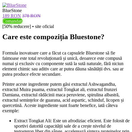
BlueStone
189 RON
378 RON
Comandați
[50% reducere] • site oficial
Care este compoziția Bluestone?
Formula inovatoare care a făcut ca capsulele Bluestone să fie
faimoase este total revoluționară și unică, deoarece este compusă
numai și exclusiv cu componente sută la sută naturale, fără niciun
element chimic sau aditiv care ar putea dăuna sănătății dvs. sau ar
putea produce efecte secundare.
Printre aceste ingrediente putem găsi extractul Ashwagandha,
extractul Muira puama, extractul Tongkat ali, extractul frunzei
Damiana, extractul rădăcinii maca peruviene, spirulina albastră,
extractul semințelor de guarana, acid aspartic, schinduf, licopen și
quercetină. Aceste ingrediente sunt foarte benefice, iată câteva
exemple:
Extract Tongkat Ali: Este un afrodiziac eficient. Este folosit de
sportivi datorită capacității sale de a crește nivelul de
testosteron liber din sânge, accelerează sinteza proteinelor prin