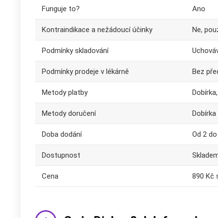
Funguje to?
Ano
Kontraindikace a nežádoucí účinky
Ne, pouz
Podmínky skladování
Uchováv
Podmínky prodeje v lékárně
Bez pře
Metody platby
Dobírka
Metody doručení
Dobírka
Doba dodání
Od 2 do
Dostupnost
Sklade
Cena
890 Kč 