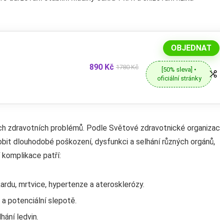
OBJEDNAT
890 Kč
1780 Kč
[50% sleva] •
oficiální stránky
ch zdravotních problémů. Podle Světové zdravotnické organiza
bit dlouhodobé poškození, dysfunkci a selhání různých orgánů,
í komplikace patří:
rdu, mrtvice, hypertenze a aterosklerózy.
 a potenciální slepotě.
hání ledvin.