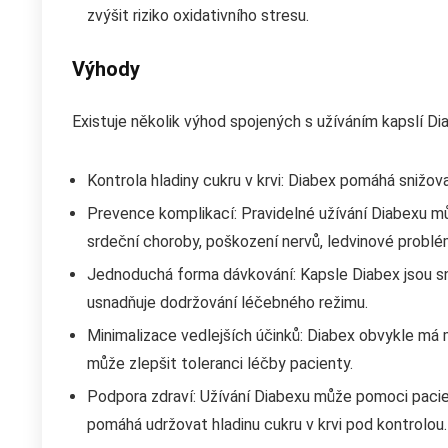
zvýšit riziko oxidativního stresu.
Výhody
Existuje několik výhod spojených s užíváním kapslí Dia
Kontrola hladiny cukru v krvi: Diabex pomáhá snižovat 
Prevence komplikací: Pravidelné užívání Diabexu můž
srdeční choroby, poškození nervů, ledvinové probl
Jednoduchá forma dávkování: Kapsle Diabex jsou sn
usnadňuje dodržování léčebného režimu.
Minimalizace vedlejších účinků: Diabex obvykle má m
může zlepšit toleranci léčby pacienty.
Podpora zdraví: Užívání Diabexu může pomoci pacient
pomáhá udržovat hladinu cukru v krvi pod kontrolou.