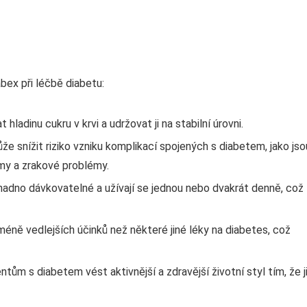
bex při léčbě diabetu:
hladinu cukru v krvi a udržovat ji na stabilní úrovni.
e snížit riziko vzniku komplikací spojených s diabetem, jako jso
émy a zrakové problémy.
adno dávkovatelné a užívají se jednou nebo dvakrát denně, což
éně vedlejších účinků než některé jiné léky na diabetes, což
ům s diabetem vést aktivnější a zdravější životní styl tím, že j