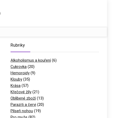
Rubriky
Alkoholismus a kouření
(6)
Cukrovka
(20)
Hemoroidy
(9)
Klouby
(35)
Krása
(57)
Křečové žíly
(21)
Oblíbené zboží
(13)
Paraziti a červi
(20)
Plíseň nohou
(19)
Pro muže
(82)