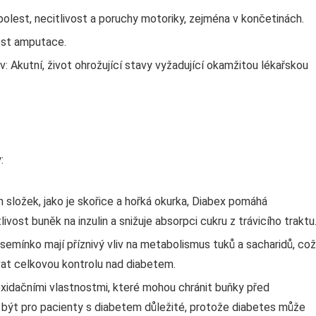
olest, necitlivost a poruchy motoriky, zejména v končetinách.
nost amputace.
 Akutní, život ohrožující stavy vyžadující okamžitou lékařskou
:
h složek, jako je skořice a hořká okurka, Diabex pomáhá
tlivost buněk na inzulin a snižuje absorpci cukru z trávicího traktu
emínko mají příznivý vliv na metabolismus tuků a sacharidů, což
vat celkovou kontrolu nad diabetem.
oxidačními vlastnostmi, které mohou chránit buňky před
být pro pacienty s diabetem důležité, protože diabetes může