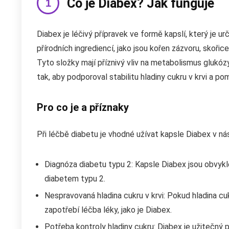
Co je Diabex? Jak funguje
Diabex je léčivý přípravek ve formě kapslí, který je u
přírodních ingrediencí, jako jsou kořen zázvoru, skořic
Tyto složky mají příznivý vliv na metabolismus glukóz
tak, aby podporoval stabilitu hladiny cukru v krvi a 
Pro co je a příznaky
Při léčbě diabetu je vhodné užívat kapsle Diabex v ná
Diagnóza diabetu typu 2: Kapsle Diabex jsou obvyk
diabetem typu 2.
Nespravovaná hladina cukru v krvi: Pokud hladina cu
zapotřebí léčba léky, jako je Diabex.
Potřeba kontroly hladiny cukru: Diabex je užitečný pro