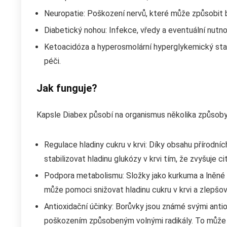
Neuropatie: Poškození nervů, které může způsobit b
Diabetický nohou: Infekce, vředy a eventuální nut
Ketoacidóza a hyperosmolární hyperglykemický stav:
péči.
Jak funguje?
Kapsle Diabex působí na organismus několika způsoby
Regulace hladiny cukru v krvi: Díky obsahu přírodníc
stabilizovat hladinu glukózy v krvi tím, že zvyšuje ci
Podpora metabolismu: Složky jako kurkuma a lněné s
může pomoci snižovat hladinu cukru v krvi a zlepšo
Antioxidační účinky: Borůvky jsou známé svými anti
poškozením způsobeným volnými radikály. To může 