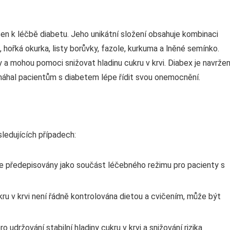
rčen k léčbě diabetu. Jeho unikátní složení obsahuje kombinaci
e, hořká okurka, listy borůvky, fazole, kurkuma a lněné semínko.
y a mohou pomoci snižovat hladinu cukru v krvi. Diabex je navrže
pomáhal pacientům s diabetem lépe řídit svou onemocnění.
sledujících případech:
le předepisovány jako součást léčebného režimu pro pacienty s
kru v krvi není řádně kontrolována dietou a cvičením, může být
 udržování stabilní hladiny cukru v krvi a snižování rizika