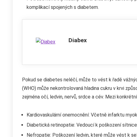
komplikací spojených s diabetem.
Diabex
Pokud se diabetes neléčí, může to vést k řadě vážný
(WHO) může nekontrolovaná hladina cukru v krvi způso
zejména očí, ledvin, nervů, srdce a cév. Mezi konkrétn
Kardiovaskulární onemocnění: Včetně infarktu myoka
Diabetická retinopatie: Vedoucí k poškození sítnice
Nefropatie: Poškození ledvin, které může vést k sel