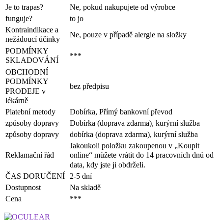
Je to trapas?
Ne, pokud nakupujete od výrobce
funguje?
to jo
Kontraindikace a
Ne, pouze v případě alergie na složky
nežádoucí účinky
PODMÍNKY
***
SKLADOVÁNÍ
OBCHODNÍ
PODMÍNKY
bez předpisu
PRODEJE v
lékárně
Platební metody
Dobírka, Přímý bankovní převod
způsoby dopravy
Dobírka (doprava zdarma), kurýrní služba
způsoby dopravy
dobírka (doprava zdarma), kurýrní služba
Jakoukoli položku zakoupenou v „Koupit
Reklamační řád
online“ můžete vrátit do 14 pracovních dnů od
data, kdy jste ji obdrželi.
ČAS DORUČENÍ
2-5 dní
Dostupnost
Na skladě
Cena
***