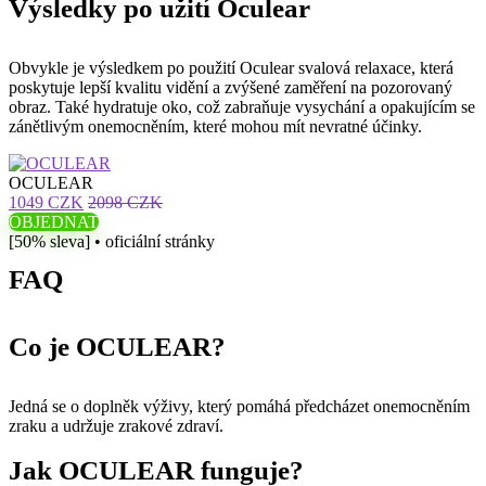
Výsledky po užití Oculear
Obvykle je výsledkem po použití Oculear svalová relaxace, která
poskytuje lepší kvalitu vidění a zvýšené zaměření na pozorovaný
obraz. Také hydratuje oko, což zabraňuje vysychání a opakujícím se
zánětlivým onemocněním, které mohou mít nevratné účinky.
OCULEAR
1049 CZK
2098 CZK
OBJEDNAT
[50% sleva] • oficiální stránky
FAQ
Co je OCULEAR?
Jedná se o doplněk výživy, který pomáhá předcházet onemocněním
zraku a udržuje zrakové zdraví.
Jak OCULEAR funguje?