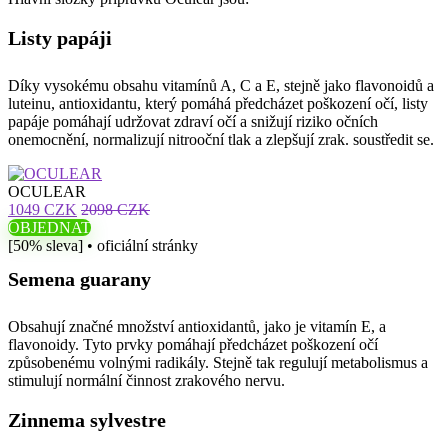
Listy papáji
Díky vysokému obsahu vitamínů A, C a E, stejně jako flavonoidů a
luteinu, antioxidantu, který pomáhá předcházet poškození očí, listy
papáje pomáhají udržovat zdraví očí a snižují riziko očních
onemocnění, normalizují nitrooční tlak a zlepšují zrak. soustředit se.
OCULEAR
1049 CZK
2098 CZK
OBJEDNAT
[50% sleva] • oficiální stránky
Semena guarany
Obsahují značné množství antioxidantů, jako je vitamín E, a
flavonoidy. Tyto prvky pomáhají předcházet poškození očí
způsobenému volnými radikály. Stejně tak regulují metabolismus a
stimulují normální činnost zrakového nervu.
Zinnema sylvestre