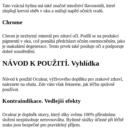
Tato vzácná bylina má také značné množství flavonoidů, které
zlepšují krevní oběh v oku a snižují napětí očních svalů.
Chrome
Chrom je nezbytný minerál pro zdraví očí. Podílí se na produkci
pigmentů v oku, což pomáhá předcházet očním onemocněním, jako
je makulární degenerace. Tento prvek také posiluje oči a podporuje
dobré soustředění.
NÁVOD K POUŽITÍ. Vyhlídka
Návod k použití Oculear, výživového doplňku pro zrakové zdraví,
naleznete na obalu. Zde vám však řekneme, jak léčbu správně
používat.
Kontraindikace. Vedlejší efekty
Oculear je doplněk stravy, který díky svému 100% přírodnímu
složení nezpůsobuje nerovnováhu. Bylinné složky účinné při léčbě
zraku jsou bezpečné pro pravidelný příjem.