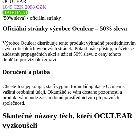
OCULEAR
1049 CZK
2098 CZK
OBJEDNAT
[50% sleva] • oficiální stránky
Oficiální stránky výrobce Oculear – 50% sleva
Výrobce Oculear distribuuje tento produkt výhradně prostřednictvím
svých oficiálních webových stránek. Pokud máte přístup, můžete se
zúčastnit propagačních akcí a užít si 50% slevu z ceny tohoto
doplňku pro vizuální zdraví.
Doručení a platba
Chcete-li si jej koupit, stačí vyplnit formulář aplikace Oculear s
vašimi osobními údaji. Okamžitě se vám dostane pozornosti a
produkt vám bude zaslán domů prostřednictvím přepravních
společností.
Skutečné názory těch, kteří OCULEAR
vyzkoušeli