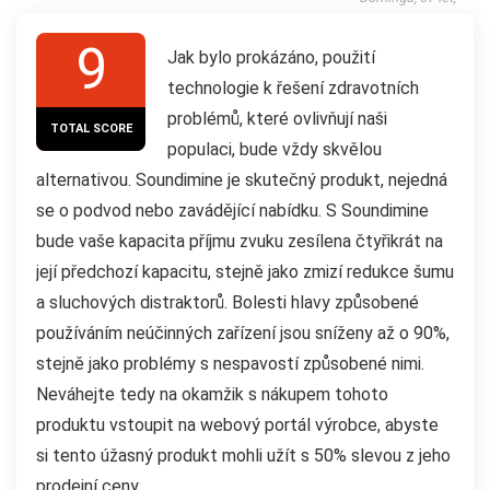
9
Jak bylo prokázáno, použití
technologie k řešení zdravotních
problémů, které ovlivňují naši
TOTAL SCORE
populaci, bude vždy skvělou
alternativou. Soundimine je skutečný produkt, nejedná
se o podvod nebo zavádějící nabídku. S Soundimine
bude vaše kapacita příjmu zvuku zesílena čtyřikrát na
její předchozí kapacitu, stejně jako zmizí redukce šumu
a sluchových distraktorů. Bolesti hlavy způsobené
používáním neúčinných zařízení jsou sníženy až o 90%,
stejně jako problémy s nespavostí způsobené nimi.
Neváhejte tedy na okamžik s nákupem tohoto
produktu vstoupit na webový portál výrobce, abyste
si tento úžasný produkt mohli užít s 50% slevou z jeho
prodejní ceny.