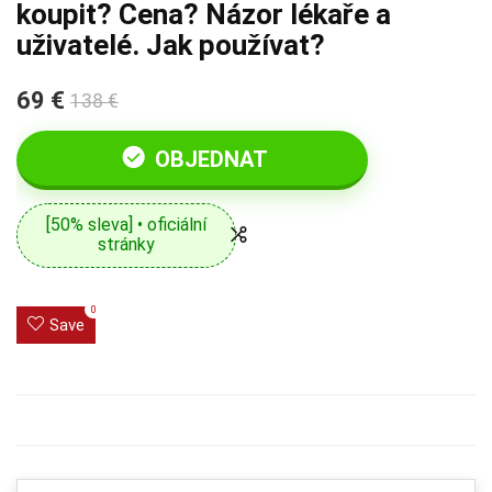
koupit? Cena? Názor lékaře a
uživatelé. Jak používat?
69 €
138 €
OBJEDNAT
[50% sleva] • oficiální
stránky
0
Save