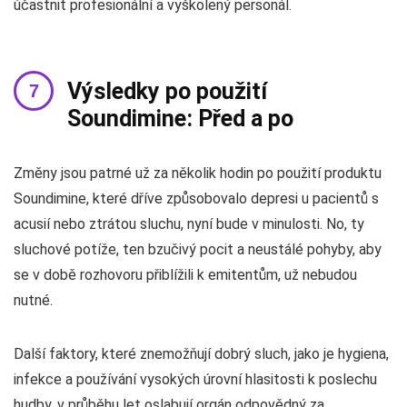
účastnit profesionální a vyškolený personál.
Výsledky po použití
Soundimine: Před a po
Změny jsou patrné už za několik hodin po použití produktu
Soundimine, které dříve způsobovalo depresi u pacientů s
acusií nebo ztrátou sluchu, nyní bude v minulosti. No, ty
sluchové potíže, ten bzučivý pocit a neustálé pohyby, aby
se v době rozhovoru přiblížili k emitentům, už nebudou
nutné.
Další faktory, které znemožňují dobrý sluch, jako je hygiena,
infekce a používání vysokých úrovní hlasitosti k poslechu
hudby, v průběhu let oslabují orgán odpovědný za