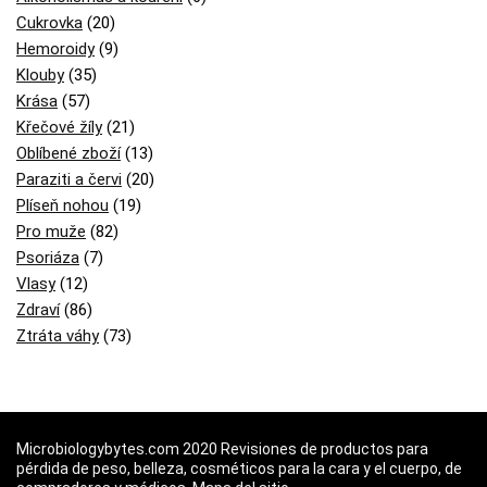
Cukrovka
(20)
Hemoroidy
(9)
Klouby
(35)
Krása
(57)
Křečové žíly
(21)
Oblíbené zboží
(13)
Paraziti a červi
(20)
Plíseň nohou
(19)
Pro muže
(82)
Psoriáza
(7)
Vlasy
(12)
Zdraví
(86)
Ztráta váhy
(73)
Microbiologybytes.com 2020 Revisiones de productos para
pérdida de peso, belleza, cosméticos para la cara y el cuerpo, de