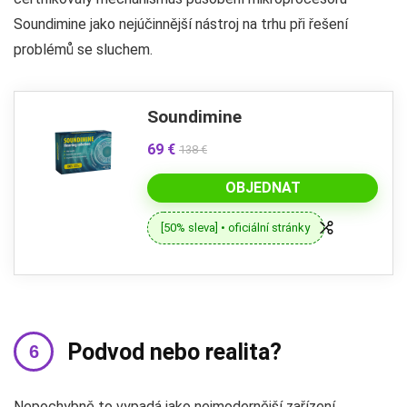
Soundimine jako nejúčinnější nástroj na trhu při řešení
problémů se sluchem.
Soundimine
69 €
138 €
OBJEDNAT
[50% sleva] • oficiální stránky
Podvod nebo realita?
Nepochybně to vypadá jako nejmodernější zařízení,