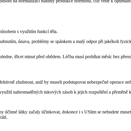
u, působí na normalizaci hladiny produkce hormonů, což vede k optim
působem s využitím funkcí těla.
s hubnutím, únava, problémy se spánkem a malý odpor při jakékoli fyzic
oledne, třicet minut před obědem. Léčba musí probíhat měsíc bez přer
efektivně zhubnout, aniž by museli podstupovat nebezpečné operace neb
 využití nahromaděných tukových zásob k jejich rozpuštění a přeměně ka
y účinné látky začaly účinkovat, dokonce i s USlim se nebudete muset bát
rátí.