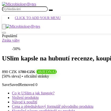
CLICK TO ADD YOUR MENU
Populární
Ztráta váhy
-50%
USlim kapsle na hubnutí recenze, koupi
890 CZK
1780 CZK
OBJEDNAT
[50% sleva] • oficiální stránky
Save
Saved
Removed
0
Co je USlim a jak funguje?
Složení produktu
Návod k použití
Cena a objednávkový formulář původního produktu
Skutečné názory spotřebitelů na produkt