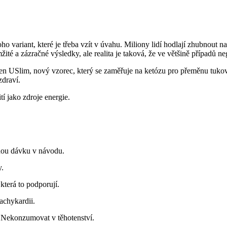
 variant, které je třeba vzít v úvahu. Miliony lidí hodlají zhubnout na z
mžité a zázračné výsledky, ale realita je taková, že ve většině případů 
en USlim, nový vzorec, který se zaměřuje na ketózu pro přeměnu tukov
zdraví.
í jako zdroje energie.
nou dávku v návodu.
y.
která to podporují.
achykardii.
 Nekonzumovat v těhotenství.