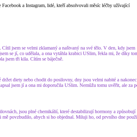
 Facebook a Instagram, lidé, kteří absolvovali měsíc léčby užívající
. Cítil jsem se velmi zklamaný a naštvaný na své tělo. V den, kdy jsem
sem se jí, co udělala, a ona vytáhla krabici USlim, řekla mi, že díky t
 jsem tři kila. Cítím se báječně.
é držet diety nebo chodit do posilovny, dny jsou velmi nabité a nakonec
 Napsal jsem jí a ona mi doporučila USlim. Nemůžu tomu uvěřit, ale za 
lovnách, jsou plné chemikálií, které destabilizují hormony a způsobují
 mě povzbudilo, abych si ho objednal. Miluji ho, od prvního dne použ