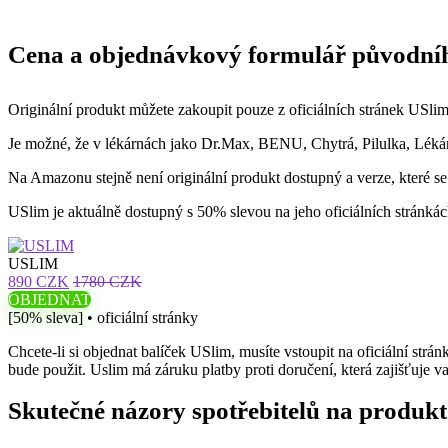
Cena a objednávkový formulář původní
Originální produkt můžete zakoupit pouze z oficiálních stránek USlim
Je možné, že v lékárnách jako Dr.Max, BENU, Chytrá, Pilulka, Lékár
Na Amazonu stejně není originální produkt dostupný a verze, které se
USlim je aktuálně dostupný s 50% slevou na jeho oficiálních stránkác
USLIM
890 CZK
1780 CZK
OBJEDNAT
[50% sleva] • oficiální stránky
Chcete-li si objednat balíček USlim, musíte vstoupit na oficiální str
bude použit. Uslim má záruku platby proti doručení, která zajišťuje va
Skutečné názory spotřebitelů na produkt