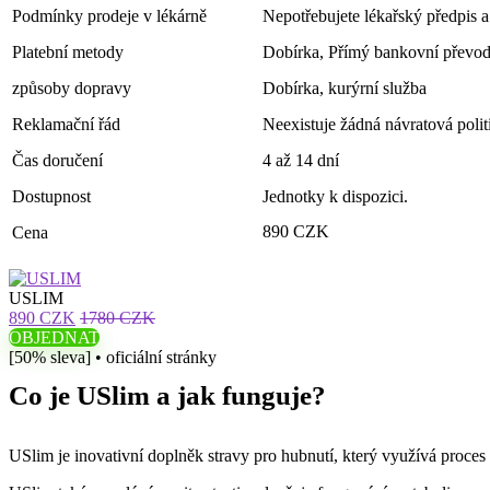
Podmínky prodeje v lékárně
Nepotřebujete lékařský předpis a
Platební metody
Dobírka, Přímý bankovní převo
způsoby dopravy
Dobírka, kurýrní služba
Reklamační řád
Neexistuje žádná návratová polit
Čas doručení
4 až 14 dní
Dostupnost
Jednotky k dispozici.
890 CZK
Cena
USLIM
890 CZK
1780 CZK
OBJEDNAT
[50% sleva] • oficiální stránky
Co je USlim a jak funguje?
USlim je inovativní doplněk stravy pro hubnutí, který využívá proce