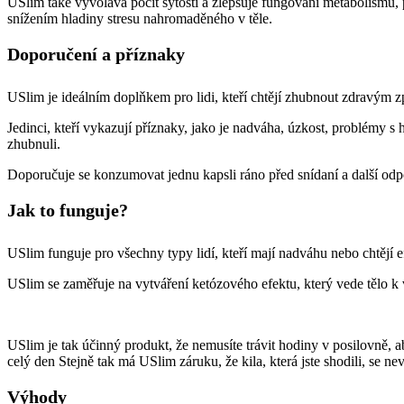
USlim také vyvolává pocit sytosti a zlepšuje fungování metabolism
snížením hladiny stresu nahromaděného v těle.
Doporučení a příznaky
USlim je ideálním doplňkem pro lidi, kteří chtějí zhubnout zdravým z
Jedinci, kteří vykazují příznaky, jako je nadváha, úzkost, problémy 
zhubnuli.
Doporučuje se konzumovat jednu kapsli ráno před snídaní a další odp
Jak to funguje?
USlim funguje pro všechny typy lidí, kteří mají nadváhu nebo chtějí 
USlim se zaměřuje na vytváření ketózového efektu, který vede tělo k
USlim je tak účinný produkt, že nemusíte trávit hodiny v posilovně, ab
celý den Stejně tak má USlim záruku, že kila, která jste shodili, se nev
Výhody