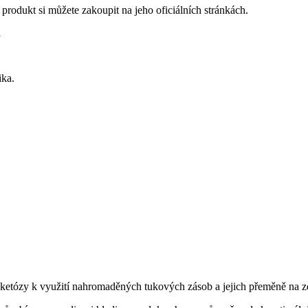
 produkt si můžete zakoupit na jeho oficiálních stránkách.
d
ika.
s ketózy k využití nahromaděných tukových zásob a jejich přeměně na zd