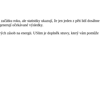
ačátku roku, ale statistiky ukazují, že jen jeden z pěti lidí dosáhne
negenerují očekávané výsledky.
ých zásob na energii. USlim je doplněk stravy, který vám pomůže