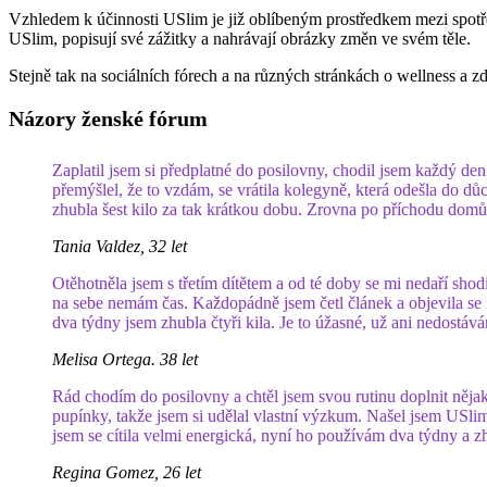
Vzhledem k účinnosti USlim je již oblíbeným prostředkem mezi spotřebit
USlim, popisují své zážitky a nahrávají obrázky změn ve svém těle.
Stejně tak na sociálních fórech a na různých stránkách o wellness a 
Názory ženské fórum
Zaplatil jsem si předplatné do posilovny, chodil jsem každý den
přemýšlel, že to vzdám, se vrátila kolegyně, která odešla do dů
zhubla šest kilo za tak krátkou dobu. Zrovna po příchodu domů j
Tania Valdez, 32 let
Otěhotněla jsem s třetím dítětem a od té doby se mi nedaří shod
na sebe nemám čas. Každopádně jsem četl článek a objevila se f
dva týdny jsem zhubla čtyři kila. Je to úžasné, už ani nedostáv
Melisa Ortega. 38 let
Rád chodím do posilovny a chtěl jsem svou rutinu doplnit nějak
pupínky, takže jsem si udělal vlastní výzkum. Našel jsem USli
jsem se cítila velmi energická, nyní ho používám dva týdny a zh
Regina Gomez, 26 let