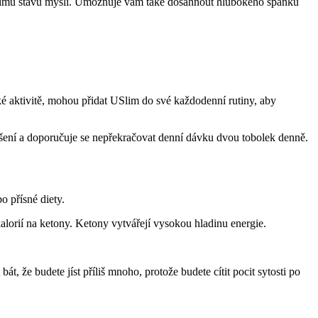
álnímu stavu mysli. Umožňuje vám také dosáhnout hlubokého spánku
ké aktivitě, mohou přidat USlim do své každodenní rutiny, aby
ušení a doporučuje se nepřekračovat denní dávku dvou tobolek denně.
o přísné diety.
lorií na ketony. Ketony vytvářejí vysokou hladinu energie.
, že budete jíst příliš mnoho, protože budete cítit pocit sytosti po