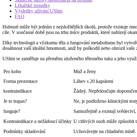
Lékařské posudky
Výsledky užívání USlim
FAQ
Hubnutí může být jedním z nejsložitějších úkolů, protože existuje mnoho
cíle. V současné době jsou na trhu tisíce produktů, které nabízejí oka
Díky technologii a výzkumu těla a fungování metabolismu byl vytvoř
dosáhnout vaší ideální hmotnosti, aniž by poškodil nebo ohrozil vaše 
USlim se zaměřuje na přeměnu uloženého tělesného tuku a jeho využit
Pro koho
Muž a ženy
Forma prezentace
Láhev s 20 kapslemi
kontraindikace
Žádný. Nepřekračujte doporuče
Je to trapas?
Ne, je podloženo klinickými test
funguje?
Samozřejmě a existují svědectví, 
Kontraindikace a nežádoucí účinky
U citlivých osob může způsobit t
Podmínky skladování
Uchovávejte na chladném místě.