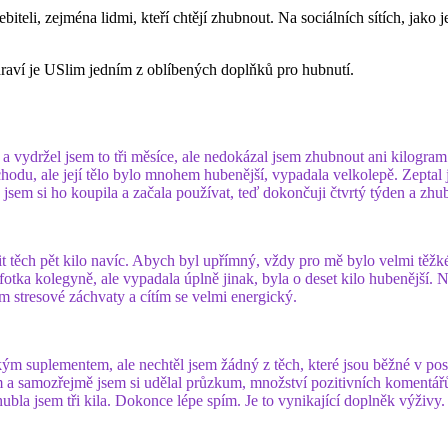
eli, zejména lidmi, kteří chtějí zhubnout. Na sociálních sítích, jako je
zdraví je USlim jedním z oblíbených doplňků pro hubnutí.
 a vydržel jsem to tři měsíce, ale nedokázal jsem zhubnout ani kilogram
chodu, ale její tělo bylo mnohem hubenější, vypadala velkolepě. Zeptal j
sem si ho koupila a začala používat, teď dokončuji čtvrtý týden a zhubla
it těch pět kilo navíc. Abych byl upřímný, vždy pro mě bylo velmi těžk
otka kolegyně, ale vypadala úplně jinak, byla o deset kilo hubenější.
ám stresové záchvaty a cítím se velmi energický.
ým suplementem, ale nechtěl jsem žádný z těch, které jsou běžné v posi
m a samozřejmě jsem si udělal průzkum, množství pozitivních komentářů
ubla jsem tři kila. Dokonce lépe spím. Je to vynikající doplněk výživy.