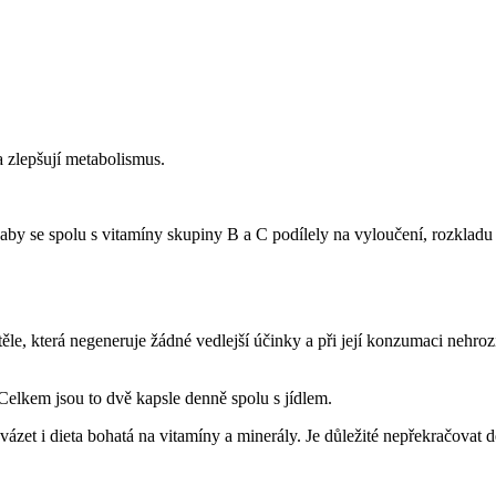
a zlepšují metabolismus.
aby se spolu s vitamíny skupiny B a C podílely na vyloučení, rozkladu 
těle, která negeneruje žádné vedlejší účinky a při její konzumaci nehr
 Celkem jsou to dvě kapsle denně spolu s jídlem.
zet i dieta bohatá na vitamíny a minerály. Je důležité nepřekračovat 