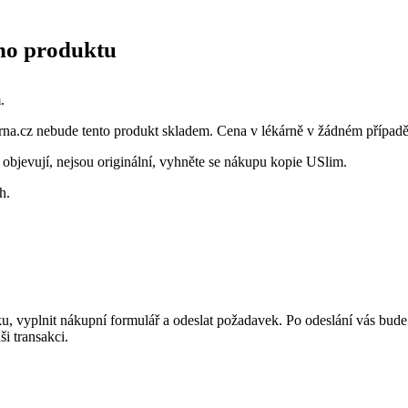
ho produktu
.
na.cz nebude tento produkt skladem. Cena v lékárně v žádném případě
 objevují, nejsou originální, vyhněte se nákupu kopie USlim.
h.
ánku, vyplnit nákupní formulář a odeslat požadavek. Po odeslání vás bu
ši transakci.