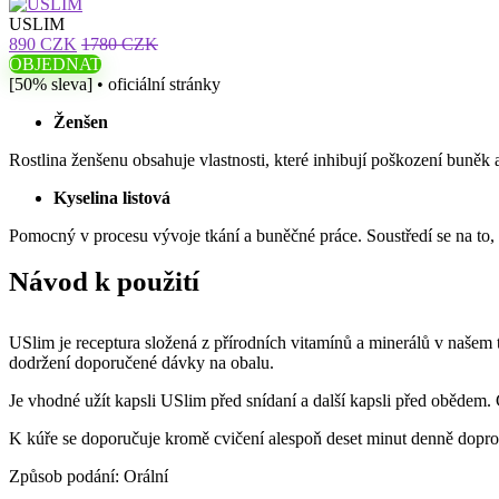
USLIM
890 CZK
1780 CZK
OBJEDNAT
[50% sleva] • oficiální stránky
Ženšen
Rostlina ženšenu obsahuje vlastnosti, které inhibují poškození buněk 
Kyselina listová
Pomocný v procesu vývoje tkání a buněčné práce. Soustředí se na to, 
Návod k použití
USlim je receptura složená z přírodních vitamínů a minerálů v našem 
dodržení doporučené dávky na obalu.
Je vhodné užít kapsli USlim před snídaní a další kapsli před obědem.
K kúře se doporučuje kromě cvičení alespoň deset minut denně doprová
Způsob podání: Orální