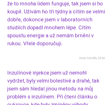
že to mnoha lidem funguje, tak jsem si ho
koupil. Užívám ho tři týdny a cítím se velmi
dobře, dokonce jsem v laboratorních
studiích dopadl mnohem lépe. Cítím
spoustu energie a už nemám brnění v
rukou. Vřele doporučuji.
Omar Castillo, 20 le
Inzulínové injekce jsem už nemohl
vydržet, byly velmi bolestivé a drahé, tak
jsem sám hledal jinou metodu na můj
problém s inzulínem. Při čtení článku o
cukrovce, kde byly zmíněny výhody