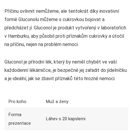
Příčinu ovlivnit nemůžeme, ale tentokrát díky inovativní
formě Gluconolu můžeme s cukrovkou bojovat a
předcházet jí. Gluconol je produkt vytvořený v laboratořích
v Hamburku, aby působil proti příznakům cukrovky a útočil
na příčinu, nejen na problém nemoci.
Gluconol je přírodní lék, který by neměl chybět ve vaší
každodenní lékárničce, je bezpečné jej zařadit do jídelníčku
a je ideální, jak se zbavit příznaků této hrozné nemoci.
Pro koho
Muž a ženy
Forma
Láhev s 20 kapslemi
prezentace