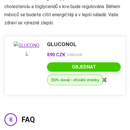
cholesterolu a triglyceridů v krvi bude regulována. Během
měsíců se budete cítit energičtěji a v lepší náladě. Vaše
zdraví se výrazně zlepší.
GLUCONOL
890 CZK
1780 CZK
OBJEDNAT
[50% sleva] • oficiální stránky
FAQ