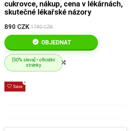
cukrovce, nákup, cena v lékárnách,
skutečné lékařské názory
890 CZK
1780 CZK
OBJEDNAT
[50% sleva] • oficiální
stránky
0
Save