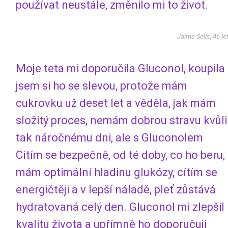
používat neustále, změnilo mi to život.
Jaime Solis, 46 le
Moje teta mi doporučila Gluconol, koupila
jsem si ho se slevou, protože mám
cukrovku už deset let a věděla, jak mám
složitý proces, nemám dobrou stravu kvůli
tak náročnému dni, ale s Gluconolem
Cítím se bezpečně, od té doby, co ho beru,
mám optimální hladinu glukózy, cítím se
energičtěji a v lepší náladě, pleť zůstává
hydratovaná celý den. Gluconol mi zlepšil
kvalitu života a upřímně ho doporučuji