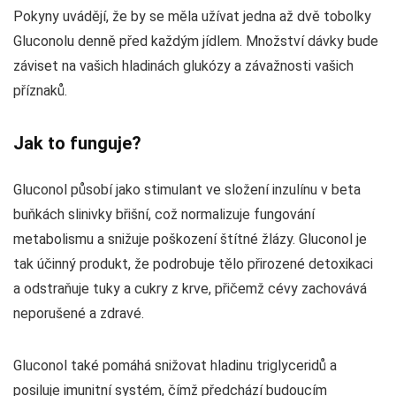
Pokyny uvádějí, že by se měla užívat jedna až dvě tobolky
Gluconolu denně před každým jídlem. Množství dávky bude
záviset na vašich hladinách glukózy a závažnosti vašich
příznaků.
Jak to funguje?
Gluconol působí jako stimulant ve složení inzulínu v beta
buňkách slinivky břišní, což normalizuje fungování
metabolismu a snižuje poškození štítné žlázy. Gluconol je
tak účinný produkt, že podrobuje tělo přirozené detoxikaci
a odstraňuje tuky a cukry z krve, přičemž cévy zachovává
neporušené a zdravé.
Gluconol také pomáhá snižovat hladinu triglyceridů a
posiluje imunitní systém, čímž předchází budoucím