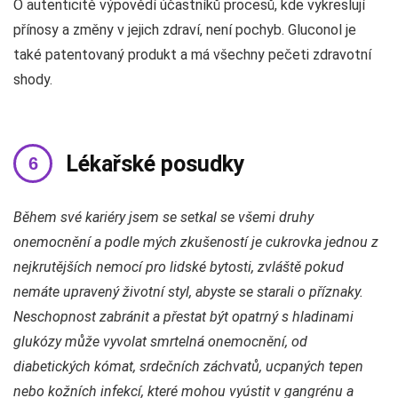
O autenticitě výpovědí účastníků procesů, kde vykreslují
přínosy a změny v jejich zdraví, není pochyb. Gluconol je
také patentovaný produkt a má všechny pečeti zdravotní
shody.
Lékařské posudky
Během své kariéry jsem se setkal se všemi druhy
onemocnění a podle mých zkušeností je cukrovka jednou z
nejkrutějších nemocí pro lidské bytosti, zvláště pokud
nemáte upravený životní styl, abyste se starali o příznaky.
Neschopnost zabránit a přestat být opatrný s hladinami
glukózy může vyvolat smrtelná onemocnění, od
diabetických kómat, srdečních záchvatů, ucpaných tepen
nebo kožních infekcí, které mohou vyústit v gangrénu a