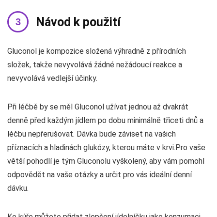
Návod k použití
Gluconol je kompozice složená výhradně z přírodních
složek, takže nevyvolává žádné nežádoucí reakce a
nevyvolává vedlejší účinky.
Při léčbě by se měl Gluconol užívat jednou až dvakrát
denně před každým jídlem po dobu minimálně třiceti dnů a
léčbu nepřerušovat. Dávka bude záviset na vašich
příznacích a hladinách glukózy, kterou máte v krvi.Pro vaše
větší pohodlí je tým Gluconolu vyškolený, aby vám pomohl
odpovědět na vaše otázky a určit pro vás ideální denní
dávku.
Ke kúře můžete přidat zlepšení jídelníčku jako konzumaci