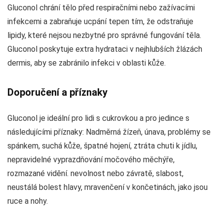
Gluconol chrání tělo před respiračními nebo zažívacími
infekcemi a zabraňuje ucpání tepen tím, že odstraňuje
lipidy, které nejsou nezbytné pro správné fungování těla.
Gluconol poskytuje extra hydrataci v nejhlubších žlázách
dermis, aby se zabránilo infekci v oblasti kůže.
Doporučení a příznaky
Gluconol je ideální pro lidi s cukrovkou a pro jedince s
následujícími příznaky: Nadměrná žízeň, únava, problémy se
spánkem, suchá kůže, špatné hojení, ztráta chuti k jídlu,
nepravidelné vyprazdňování močového měchýře,
rozmazané vidění. nevolnost nebo závratě, slabost,
neustálá bolest hlavy, mravenčení v končetinách, jako jsou
ruce a nohy.