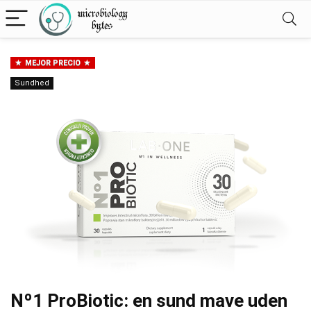
MEJOR PRECIO
Sundhed
Nº1 ProBiotic: en sund mave uden