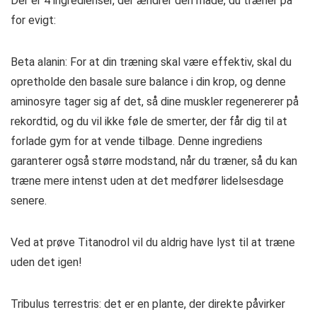
Der er 4 ingredienser, der ændrer den måde, du træner på
for evigt:
Beta alanin: For at din træning skal være effektiv, skal du
opretholde den basale sure balance i din krop, og denne
aminosyre tager sig af det, så dine muskler regenererer på
rekordtid, og du vil ikke føle de smerter, der får dig til at
forlade gym for at vende tilbage. Denne ingrediens
garanterer også større modstand, når du træner, så du kan
træne mere intenst uden at det medfører lidelsesdage
senere.
Ved at prøve Titanodrol vil du aldrig have lyst til at træne
uden det igen!
Tribulus terrestris: det er en plante, der direkte påvirker