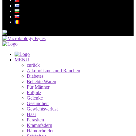
MENU
zurück
Alkoholismus und Rauchen
Diabetes
Beliebte Waren
Für Männer
Fußpilz
Gelenke
Gesundheit
Gewichtsverlust
Haar
Parasiten
Krampfadern
Hämorrhoiden