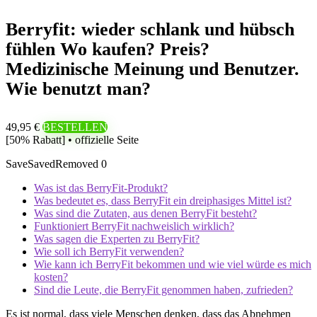
Berryfit: wieder schlank und hübsch
fühlen Wo kaufen? Preis?
Medizinische Meinung und Benutzer.
Wie benutzt man?
49,95 €
BESTELLEN
[50% Rabatt] • offizielle Seite
Save
Saved
Removed
0
Was ist das BerryFit-Produkt?
Was bedeutet es, dass BerryFit ein dreiphasiges Mittel ist?
Was sind die Zutaten, aus denen BerryFit besteht?
Funktioniert BerryFit nachweislich wirklich?
Was sagen die Experten zu BerryFit?
Wie soll ich BerryFit verwenden?
Wie kann ich BerryFit bekommen und wie viel würde es mich
kosten?
Sind die Leute, die BerryFit genommen haben, zufrieden?
Es ist normal, dass viele Menschen denken, dass das Abnehmen