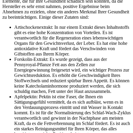
Elemente, die für Ihre Gesundheit schädlich sein könnten, da die
Hersteller es sehr ernst nahmen, positive Ergebnisse beim
Abnehmen zu erzielen, ohne ein anderes Merkmal Ihrer Gesundheit
zu beeinträchtigen. Einige dieser Zutaten sind:
Artischockenextrakt: In nur einem Extrakt dieses Inhaltsstoffs
gibt es eine hohe Konzentration von Vorteilen. Es ist
verantwortlich für die Regeneration eines lebenswichtigen
Organs für den Gewichtsverlust, der Leber. Es hat eine hohe
antioxidative Kraft und fördert das Verschwinden von
Giftstoffen aus Ihrem Körper.
Forskolin-Extrakt: Es wurde gezeigt, dass aus der
Pennyroyal-Pflanze Fett aus den Zellen zur
Energiegewinnung freigesetzt wird, ein wichtiger Prozess zur
Gewichtsreduktion. Es erhöht die Geschwindigkeit Ihres
Stoffwechsels und reduziert spürbar Ihren Appetit. Es können
keine Katecholaminhormone produziert werden, die sich
schuldig machen, Fett unter der Haut anzusammeln.
Apfelpektin: Pektin ist eine Faser, die Ihnen ein
Sättigungsgefühl vermittelt, da es sich aufbläst, wenn es in
den Verdauungsprozess eintritt und mit Wasser in Kontakt
kommt. Es ist für die Normalisierung des Schlaf-Wach-Zyklus
verantwortlich und gewinnt in der Nachtphase am meisten
Kraft, da es die Fettverbrennung im Schlaf fördert. Es ist auch
ein starkes Reinigungsmittel für Ihren Körper, das alles