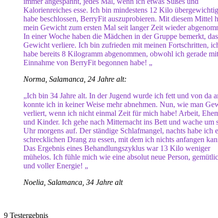
immer angespannt, jedes Mal, wenn ich etwas Süßes und
Kalorienreiches esse. Ich bin mindestens 12 Kilo übergewichtig
habe beschlossen, BerryFit auszuprobieren. Mit diesem Mittel h
mein Gewicht zum ersten Mal seit langer Zeit wieder abgenom
In einer Woche haben die Mädchen in der Gruppe bemerkt, das
Gewicht verliere. Ich bin zufrieden mit meinen Fortschritten, ic
habe bereits 8 Kilogramm abgenommen, obwohl ich gerade mit
Einnahme von BerryFit begonnen habe! „
Norma, Salamanca, 24 Jahre alt:
„Ich bin 34 Jahre alt. In der Jugend wurde ich fett und von da a
konnte ich in keiner Weise mehr abnehmen. Nun, wie man Ge
verliert, wenn ich nicht einmal Zeit für mich habe! Arbeit, Eh
und Kinder. Ich gehe nach Mitternacht ins Bett und wache um 
Uhr morgens auf. Der ständige Schlafmangel, nachts habe ich 
schrecklichen Drang zu essen, mit dem ich nichts anfangen kan
Das Ergebnis eines Behandlungszyklus war 13 Kilo weniger
mühelos. Ich fühle mich wie eine absolut neue Person, gemütli
und voller Energie! „
Noelia, Salamanca, 34 Jahre alt
9
Testergebnis