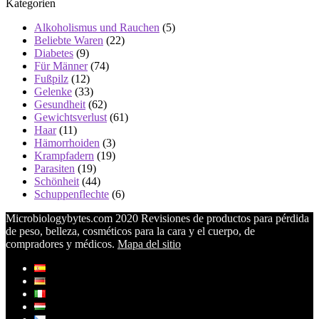
Kategorien
Alkoholismus und Rauchen
(5)
Beliebte Waren
(22)
Diabetes
(9)
Für Männer
(74)
Fußpilz
(12)
Gelenke
(33)
Gesundheit
(62)
Gewichtsverlust
(61)
Haar
(11)
Hämorrhoiden
(3)
Krampfadern
(19)
Parasiten
(19)
Schönheit
(44)
Schuppenflechte
(6)
Microbiologybytes.com 2020 Revisiones de productos para pérdida
de peso, belleza, cosméticos para la cara y el cuerpo, de
compradores y médicos.
Mapa del sitio