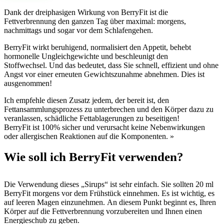
Dank der dreiphasigen Wirkung von BerryFit ist die
Fettverbrennung den ganzen Tag über maximal: morgens,
nachmittags und sogar vor dem Schlafengehen.
BerryFit wirkt beruhigend, normalisiert den Appetit, behebt
hormonelle Ungleichgewichte und beschleunigt den
Stoffwechsel. Und das bedeutet, dass Sie schnell, effizient und ohne
Angst vor einer erneuten Gewichtszunahme abnehmen. Dies ist
ausgenommen!
Ich empfehle diesen Zusatz jedem, der bereit ist, den
Fettansammlungsprozess zu unterbrechen und den Körper dazu zu
veranlassen, schädliche Fettablagerungen zu beseitigen!
BerryFit ist 100% sicher und verursacht keine Nebenwirkungen
oder allergischen Reaktionen auf die Komponenten. »
Wie soll ich BerryFit verwenden?
Die Verwendung dieses „Sirups“ ist sehr einfach. Sie sollten 20 ml
BerryFit morgens vor dem Frühstück einnehmen. Es ist wichtig, es
auf leeren Magen einzunehmen. An diesem Punkt beginnt es, Ihren
Körper auf die Fettverbrennung vorzubereiten und Ihnen einen
Energieschub zu geben.