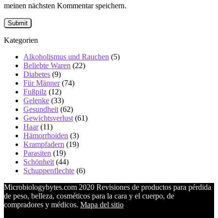
meinen nächsten Kommentar speichern.
Kategorien
Alkoholismus und Rauchen
(5)
Beliebte Waren
(22)
Diabetes
(9)
Für Männer
(74)
Fußpilz
(12)
Gelenke
(33)
Gesundheit
(62)
Gewichtsverlust
(61)
Haar
(11)
Hämorrhoiden
(3)
Krampfadern
(19)
Parasiten
(19)
Schönheit
(44)
Schuppenflechte
(6)
Microbiologybytes.com 2020 Revisiones de productos para pérdida
de peso, belleza, cosméticos para la cara y el cuerpo, de
compradores y médicos.
Mapa del sitio