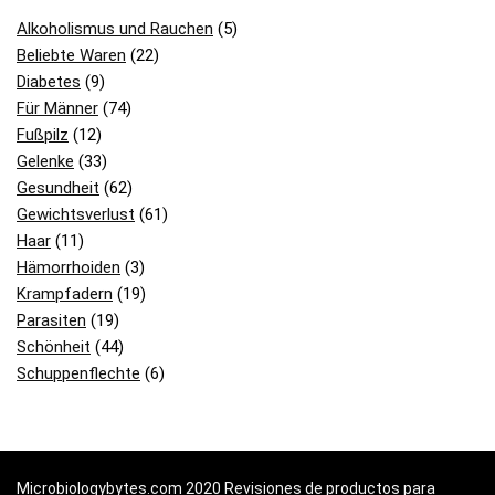
Alkoholismus und Rauchen
(5)
Beliebte Waren
(22)
Diabetes
(9)
Für Männer
(74)
Fußpilz
(12)
Gelenke
(33)
Gesundheit
(62)
Gewichtsverlust
(61)
Haar
(11)
Hämorrhoiden
(3)
Krampfadern
(19)
Parasiten
(19)
Schönheit
(44)
Schuppenflechte
(6)
Microbiologybytes.com 2020 Revisiones de productos para