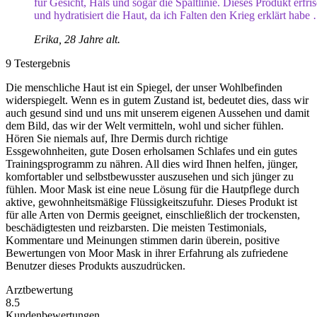
für Gesicht, Hals und sogar die Spaltlinie. Dieses Produkt erfris
und hydratisiert die Haut, da ich Falten den Krieg erklärt habe
Erika, 28 Jahre alt.
9
Testergebnis
Die menschliche Haut ist ein Spiegel, der unser Wohlbefinden
widerspiegelt. Wenn es in gutem Zustand ist, bedeutet dies, dass wir
auch gesund sind und uns mit unserem eigenen Aussehen und damit
dem Bild, das wir der Welt vermitteln, wohl und sicher fühlen.
Hören Sie niemals auf, Ihre Dermis durch richtige
Essgewohnheiten, gute Dosen erholsamen Schlafes und ein gutes
Trainingsprogramm zu nähren. All dies wird Ihnen helfen, jünger,
komfortabler und selbstbewusster auszusehen und sich jünger zu
fühlen. Moor Mask ist eine neue Lösung für die Hautpflege durch
aktive, gewohnheitsmäßige Flüssigkeitszufuhr. Dieses Produkt ist
für alle Arten von Dermis geeignet, einschließlich der trockensten,
beschädigtesten und reizbarsten. Die meisten Testimonials,
Kommentare und Meinungen stimmen darin überein, positive
Bewertungen von Moor Mask in ihrer Erfahrung als zufriedene
Benutzer dieses Produkts auszudrücken.
Arztbewertung
8.5
Kundenbewertungen