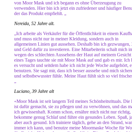
von Moor Mask und ich begann es ohne Überzeugung zu
verwenden. Hier bin ich jetzt ein zufriedener und häufiger Benu
der das Produkt empfiehlt. „
Nereida, 52 Jahre alt.
„Ich arbeite als Verkäufer für die Öffentlichkeit in einem Kauf
und muss nicht nur in meiner Kleidung, sondern auch in
allgemeinen Linien gut aussehen. Deshalb bin ich gezwungen, 
und Geld dafür zu investieren. Eine Mitarbeiterin schalt mich 
wegen des schlechten Aussehens der Haut auf meinem Gesicht
eines Tages tauchte sie mit Moor Mask auf und gab es mir. Ich
es versucht und seitdem habe ich nicht jede Woche aufgehört, e
benutzen. Sie sagt mir, dass ich besser aussehe und mich sicher
und selbstbewusster fühle. Meine Haut fühlt sich so viel frische
„
Luciano, 39 Jahre alt
«Moor Mask ist seit langem Teil meines Schönheitsrituals. Die
ist dafür gemacht, sie zu pflegen und zu verwöhnen, und das 
ich gewissenhaft. Komm schon, ernähre mich nicht nur richtig,
bekomme genug Schlaf und führe ein gesundes Leben. Spaß, ja
aber auch gesund. Ich trainiere täglich, gehe an den Strand, wa
immer ich kann, und benutze meine Moormaske Woche für W