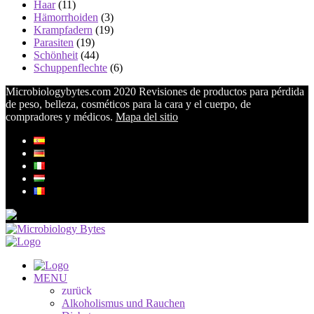
Haar
(11)
Hämorrhoiden
(3)
Krampfadern
(19)
Parasiten
(19)
Schönheit
(44)
Schuppenflechte
(6)
Microbiologybytes.com 2020 Revisiones de productos para pérdida
de peso, belleza, cosméticos para la cara y el cuerpo, de
compradores y médicos.
Mapa del sitio
MENU
zurück
Alkoholismus und Rauchen