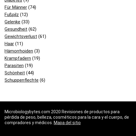
Für Männer
(74)
Fußpilz
(12)
Gelenke
(33)
Gesundheit
(62)
Gewichtsverlust
(61)
Haar
(11)
Hämorrhoiden
(3)
Krampfadern
(19)
Parasiten
(19)
Schönheit
(44)
Schuppenflechte
(6)
Microbiologybytes.com 2020 Revisiones de productos para
pérdida de peso, belleza, cosméticos para la cara y el cuerpo, de
compradores y médicos.
Mapa del sitio