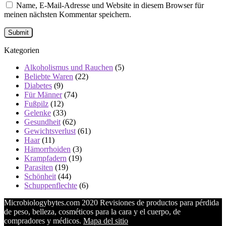
Name, E-Mail-Adresse und Website in diesem Browser für
meinen nächsten Kommentar speichern.
Kategorien
Alkoholismus und Rauchen
(5)
Beliebte Waren
(22)
Diabetes
(9)
Für Männer
(74)
Fußpilz
(12)
Gelenke
(33)
Gesundheit
(62)
Gewichtsverlust
(61)
Haar
(11)
Hämorrhoiden
(3)
Krampfadern
(19)
Parasiten
(19)
Schönheit
(44)
Schuppenflechte
(6)
Microbiologybytes.com 2020 Revisiones de productos para pérdida
de peso, belleza, cosméticos para la cara y el cuerpo, de
compradores y médicos.
Mapa del sitio