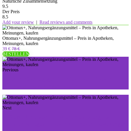
Natürliche Zusammensetzung
9.5
Der Preis
8.5
Add your review
|
Read reviews and comments
Ottomax+, Nahrungsergänzungsmittel – Preis in Apotheken,
Meinungen, kaufen
39 €
78 €
BESTELLEN
Previous
Keramin, Creme gegen Pilzinfektionen - Preis in
Apotheken, Bewertungen, kaufen
Next
FERONEX-Kapseln zur Wiederherstellung des
Testosteronspiegels - Preis in Apotheken, Bewertungen,