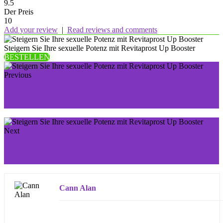
9.5
Der Preis
10
Add your review
|
Read reviews and comments
Steigern Sie Ihre sexuelle Potenz mit Revitaprost Up Booster
BESTELLEN
Previous
Verabschieden Sie sich von Übergewicht mit Keto
Chestnut!
Next
Schützen Sie sich vor vielen Krankheiten und
verbessern Sie Ihre Sicht mit View +
Cann Alan