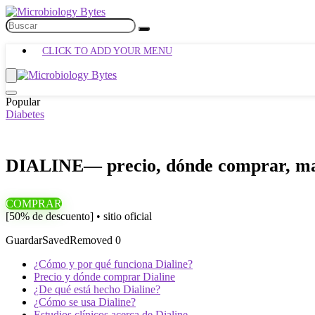
CLICK TO ADD YOUR MENU
Popular
Diabetes
DIALINE— precio, dónde comprar, malas
COMPRAR
[50% de descuento] • sitio oficial
Guardar
Saved
Removed
0
¿Cómo y por qué funciona Dialine?
Precio y dónde comprar Dialine
¿De qué está hecho Dialine?
¿Cómo se usa Dialine?
Estudios clínicos acerca de Dialine