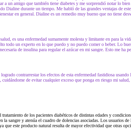
tar a un amigo que también tiene diabetes y me sorprendió notar lo bie
ando Dialine durante un tiempo. Me habló de las grandes ventajas de est
bienestar en general. Dialine es un remedio muy bueno que no tiene des
salud, es una enfermedad sumamente molesta y limitante en para la vid
vuelto todo un experto en lo que puedo y no puedo comer o beber. Lo bu
ecesaria de insulina para regular el azúcar en mi sangre. Esto me ha p
he logrado contrarrestar los efectos de esta enfermedad fastidiosa usando
le, cuidándome de evitar cualquier exceso que ponga en riesgo mi salud, 
ratamiento de los pacientes diabéticos de distintas edades y condicion
n la sangre y atenúa el cuadro de dolencias asociadas. Los usuarios de 
ya que este producto natural resulta de mayor efectividad que otras opc