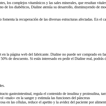
es, los complejos vitamínicos y las sales minerales, que resultan vitale
 de los diabéticos, Dialine atenúa su desarrollo, disminuyendo de modo
o fomenta la recuperación de las diversas estructuras afectadas. En el 
t en la página web del fabricante. Dialine no puede ser comprado en 
50% de descuento. Si estás interesado en pedir el Dialine real, podrás d
les.
acto gastrointestinal, regula el contenido de insulina y proinsulina, t
ol «malo» en la sangre y estimula las funciones del páncreas
n las células, reduce el apetito y la avidez del paciente por alimentos